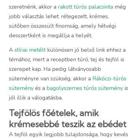
szeretnénk, akkor a
rakott túrós palacsinta
még
jobb választás lehet: rétegezett, krémes,
sütőben összesült finomság, amely hétvégi
desszertként is megállja a helyét.
A
stíriai metélt
különösen jó belső link ehhez a
témához, mert a receptben túró, tej és tejföl is
szerepet kap. Ha pedig látványosabb
süteményre van szükség, akkor a
Rákóczi-túrós
sütemény
és a
bagolyszemes túrós sütemény
is
jól illik a válogatásba.
Tejfölös főételek, amik
krémesebbé teszik az ebédet
A tejföl egyik legjobb tulajdonsága, hogy kevés