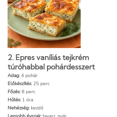
2. Epres vaníliás tejkrém
túróhabbal pohárdesszert
Adag:
4 pohár
Előkészítés:
25 perc
Főzés:
8 perc
Hűtés:
1 óra
Nehézség:
kezdő
Legjobb évszak:
tavasz, nyár