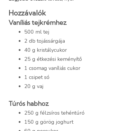
Hozzávalók
Vaníliás tejkrémhez
500 ml tej
2 db tojássárgája
40 g kristálycukor
25 g étkezési keményítő
1 csomag vaníliás cukor
1 csipet só
20 g vaj
Túrós habhoz
250 g félzsíros tehéntúró
150 g görög joghurt
60 g porcukor