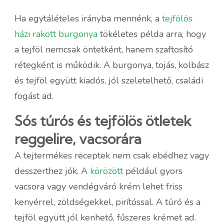
Ha egytálételes irányba mennénk, a
tejfölös
házi rakott burgonya
tökéletes példa arra, hogy
a tejföl nemcsak öntetként, hanem szaftosító
rétegként is működik. A burgonya, tojás, kolbász
és tejföl együtt kiadós, jól szeletelhető, családi
fogást ad.
Sós túrós és tejfölös ötletek
reggelire, vacsorára
A tejtermékes receptek nem csak ebédhez vagy
desszerthez jók. A
körözött
például gyors
vacsora vagy vendégváró krém lehet friss
kenyérrel, zöldségekkel, pirítóssal. A túró és a
tejföl együtt jól kenhető, fűszeres krémet ad.