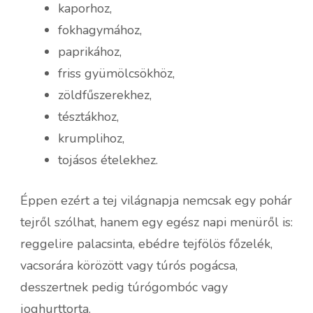
kaporhoz,
fokhagymához,
paprikához,
friss gyümölcsökhöz,
zöldfűszerekhez,
tésztákhoz,
krumplihoz,
tojásos ételekhez.
Éppen ezért a tej világnapja nemcsak egy pohár
tejről szólhat, hanem egy egész napi menüről is:
reggelire palacsinta, ebédre tejfölös főzelék,
vacsorára körözött vagy túrós pogácsa,
desszertnek pedig túrógombóc vagy
joghurttorta.