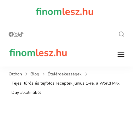
finomles
Recept, ami
finom lesz.
z.hu
finomlesz.hu
Recept, ami finom lesz.
Otthon
Blog
Ételérdekességek
Tejes, túrós és tejfölös receptek június 1-re, a World Milk
Day alkalmából