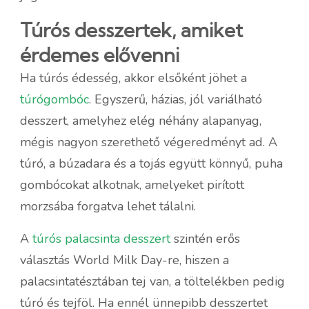
Túrós desszertek, amiket
érdemes elővenni
Ha túrós édesség, akkor elsőként jöhet a
túrógombóc
. Egyszerű, házias, jól variálható
desszert, amelyhez elég néhány alapanyag,
mégis nagyon szerethető végeredményt ad. A
túró, a búzadara és a tojás együtt könnyű, puha
gombócokat alkotnak, amelyeket pirított
morzsába forgatva lehet tálalni.
A
túrós palacsinta desszert
szintén erős
választás World Milk Day-re, hiszen a
palacsintatésztában tej van, a töltelékben pedig
túró és tejföl. Ha ennél ünnepibb desszertet