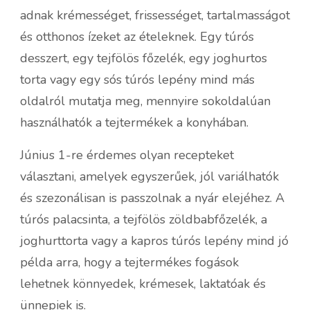
adnak krémességet, frissességet, tartalmasságot
és otthonos ízeket az ételeknek. Egy túrós
desszert, egy tejfölös főzelék, egy joghurtos
torta vagy egy sós túrós lepény mind más
oldalról mutatja meg, mennyire sokoldalúan
használhatók a tejtermékek a konyhában.
Június 1-re érdemes olyan recepteket
választani, amelyek egyszerűek, jól variálhatók
és szezonálisan is passzolnak a nyár elejéhez. A
túrós palacsinta, a tejfölös zöldbabfőzelék, a
joghurttorta vagy a kapros túrós lepény mind jó
példa arra, hogy a tejtermékes fogások
lehetnek könnyedek, krémesek, laktatóak és
ünnepiek is.