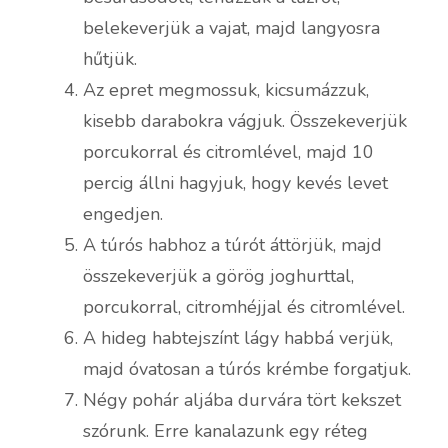
belekeverjük a vajat, majd langyosra
hűtjük.
Az epret megmossuk, kicsumázzuk,
kisebb darabokra vágjuk. Összekeverjük
porcukorral és citromlével, majd 10
percig állni hagyjuk, hogy kevés levet
engedjen.
A túrós habhoz a túrót áttörjük, majd
összekeverjük a görög joghurttal,
porcukorral, citromhéjjal és citromlével.
A hideg habtejszínt lágy habbá verjük,
majd óvatosan a túrós krémbe forgatjuk.
Négy pohár aljába durvára tört kekszet
szórunk. Erre kanalazunk egy réteg