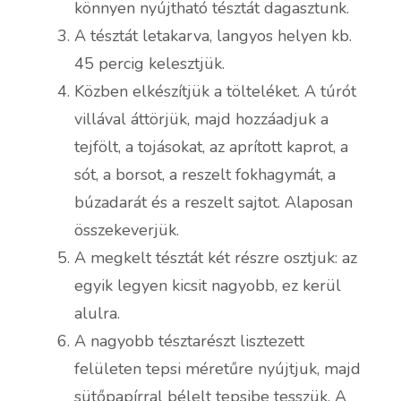
könnyen nyújtható tésztát dagasztunk.
A tésztát letakarva, langyos helyen kb.
45 percig kelesztjük.
Közben elkészítjük a tölteléket. A túrót
villával áttörjük, majd hozzáadjuk a
tejfölt, a tojásokat, az aprított kaprot, a
sót, a borsot, a reszelt fokhagymát, a
búzadarát és a reszelt sajtot. Alaposan
összekeverjük.
A megkelt tésztát két részre osztjuk: az
egyik legyen kicsit nagyobb, ez kerül
alulra.
A nagyobb tésztarészt lisztezett
felületen tepsi méretűre nyújtjuk, majd
sütőpapírral bélelt tepsibe tesszük. A