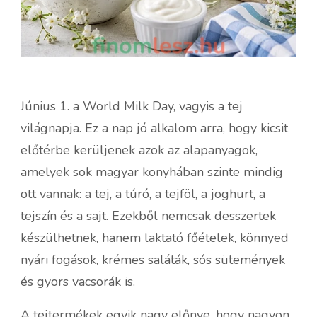
Június 1. a World Milk Day, vagyis a tej
világnapja. Ez a nap jó alkalom arra, hogy kicsit
előtérbe kerüljenek azok az alapanyagok,
amelyek sok magyar konyhában szinte mindig
ott vannak: a tej, a túró, a tejföl, a joghurt, a
tejszín és a sajt. Ezekből nemcsak desszertek
készülhetnek, hanem laktató főételek, könnyed
nyári fogások, krémes saláták, sós sütemények
és gyors vacsorák is.
A tejtermékek egyik nagy előnye, hogy nagyon