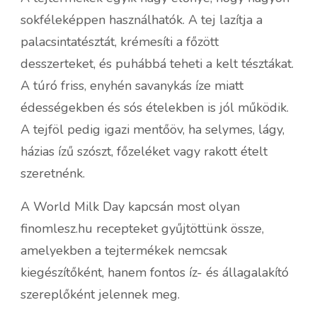
sokféleképpen használhatók. A tej lazítja a
palacsintatésztát, krémesíti a főzött
desszerteket, és puhábbá teheti a kelt tésztákat.
A túró friss, enyhén savanykás íze miatt
édességekben és sós ételekben is jól működik.
A tejföl pedig igazi mentőöv, ha selymes, lágy,
házias ízű szószt, főzeléket vagy rakott ételt
szeretnénk.
A World Milk Day kapcsán most olyan
finomlesz.hu recepteket gyűjtöttünk össze,
amelyekben a tejtermékek nemcsak
kiegészítőként, hanem fontos íz- és állagalakító
szereplőként jelennek meg.