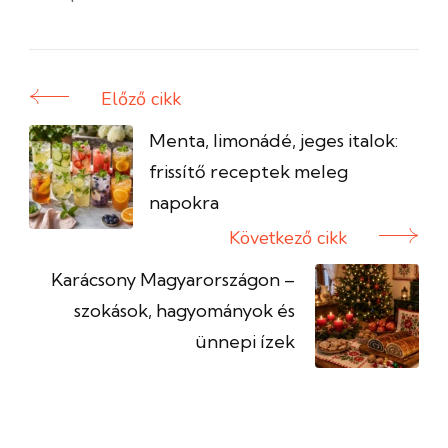
Előző cikk
Bejegyzés
navigáció
Menta, limonádé, jeges italok:
frissítő receptek meleg
napokra
Következő cikk
Karácsony Magyarországon –
szokások, hagyományok és
ünnepi ízek