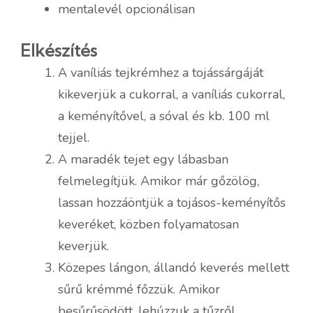
mentalevél opcionálisan
Elkészítés
A vaníliás tejkrémhez a tojássárgáját
kikeverjük a cukorral, a vaníliás cukorral,
a keményítővel, a sóval és kb. 100 ml
tejjel.
A maradék tejet egy lábasban
felmelegítjük. Amikor már gőzölög,
lassan hozzáöntjük a tojásos-keményítős
keveréket, közben folyamatosan
keverjük.
Közepes lángon, állandó keverés mellett
sűrű krémmé főzzük. Amikor
besűrűsödött, lehúzzuk a tűzről,