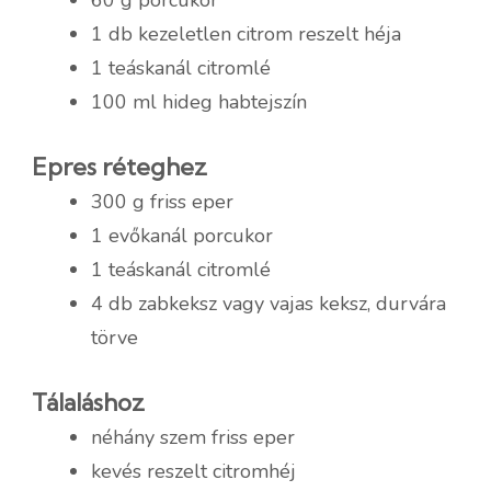
1 db kezeletlen citrom reszelt héja
1 teáskanál citromlé
100 ml hideg habtejszín
Epres réteghez
300 g friss eper
1 evőkanál porcukor
1 teáskanál citromlé
4 db zabkeksz vagy vajas keksz, durvára
törve
Tálaláshoz
néhány szem friss eper
kevés reszelt citromhéj