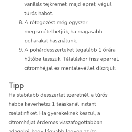
vaníliás tejkrémet, majd epret, végül
túrós habot.
A rétegezést még egyszer
megismételhetjük, ha magasabb
poharakat használunk.
A pohárdesszerteket legalább 1 órára
hűtőbe tesszük. Tálaláskor friss eperrel,
citromhéjjal és mentalevéllel díszítjük.
Tipp
Ha stabilabb desszertet szeretnél, a túrós
habba keverhetsz 1 teáskanál instant
zselatinfixet. Ha gyerekeknek készül, a
citromhéjat érdemes visszafogottabban
adagolni, hogy lágyabb legyen az íze.