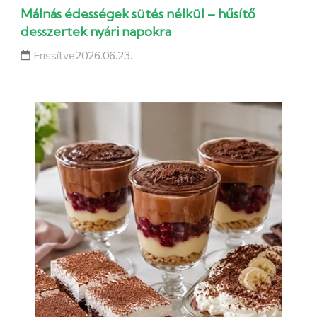
Málnás édességek sütés nélkül – hűsítő
desszertek nyári napokra
Frissítve
2026.06.23.