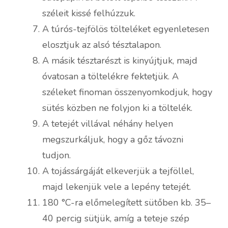
széleit kissé felhúzzuk.
A túrós-tejfölös tölteléket egyenletesen
elosztjuk az alsó tésztalapon.
A másik tésztarészt is kinyújtjuk, majd
óvatosan a töltelékre fektetjük. A
széleket finoman összenyomkodjuk, hogy
sütés közben ne folyjon ki a töltelék.
A tetejét villával néhány helyen
megszurkáljuk, hogy a gőz távozni
tudjon.
A tojássárgáját elkeverjük a tejföllel,
majd lekenjük vele a lepény tetejét.
180 °C-ra előmelegített sütőben kb. 35–
40 percig sütjük, amíg a teteje szép