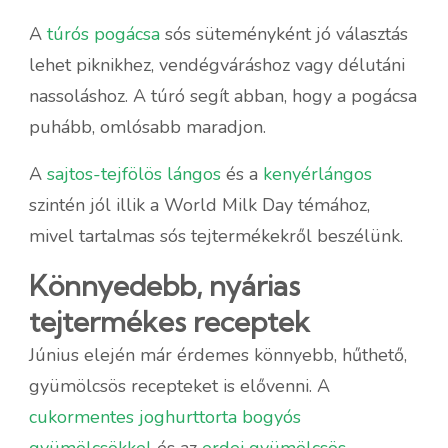
A
túrós pogácsa
sós süteményként jó választás
lehet piknikhez, vendégváráshoz vagy délutáni
nassoláshoz. A túró segít abban, hogy a pogácsa
puhább, omlósabb maradjon.
A
sajtos-tejfölös lángos
és a
kenyérlángos
szintén jól illik a World Milk Day témához,
mivel tartalmas sós tejtermékekről beszélünk.
Könnyedebb, nyárias
tejtermékes receptek
Június elején már érdemes könnyebb, hűthető,
gyümölcsös recepteket is elővenni. A
cukormentes joghurttorta bogyós
gyümölcsökkel
és az
erdei gyümölcsös