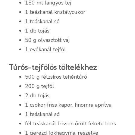
150 ml langyos tej
1 teáskanál kristálycukor
1 teáskanál só
1 db tojás
50 g olvasztott vaj
1 evőkanál tejföl
Túrós-tejfölös töltelékhez
500 g félzsíros tehéntúró
200 g tejföl
2 db tojás
1 csokor friss kapor, finomra aprítva
1 teáskanál só
fél teáskanál frissen őrölt fekete bors
1 gerezd fokhagyma, reszelve