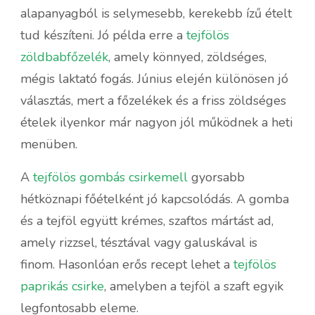
alapanyagból is selymesebb, kerekebb ízű ételt
tud készíteni. Jó példa erre a
tejfölös
zöldbabfőzelék
, amely könnyed, zöldséges,
mégis laktató fogás. Június elején különösen jó
választás, mert a főzelékek és a friss zöldséges
ételek ilyenkor már nagyon jól működnek a heti
menüben.
A
tejfölös gombás csirkemell
gyorsabb
hétköznapi főételként jó kapcsolódás. A gomba
és a tejföl együtt krémes, szaftos mártást ad,
amely rizzsel, tésztával vagy galuskával is
finom. Hasonlóan erős recept lehet a
tejfölös
paprikás csirke
, amelyben a tejföl a szaft egyik
legfontosabb eleme.