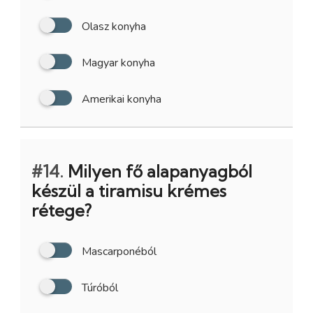
Olasz konyha
Magyar konyha
Amerikai konyha
#14.
Milyen fő alapanyagból
készül a tiramisu krémes
rétege?
Mascarponéból
Túróból