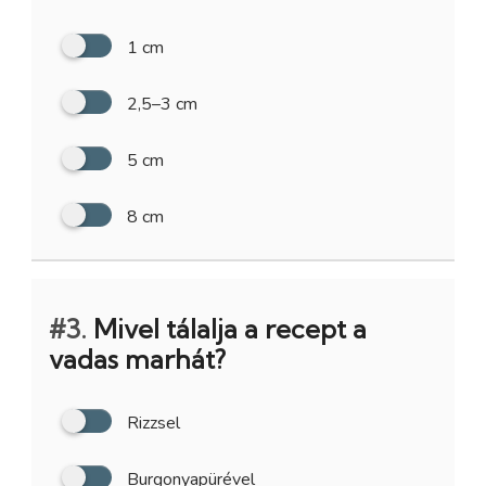
1 cm
2,5–3 cm
5 cm
8 cm
#3.
Mivel tálalja a recept a
vadas marhát?
Rizzsel
Burgonyapürével