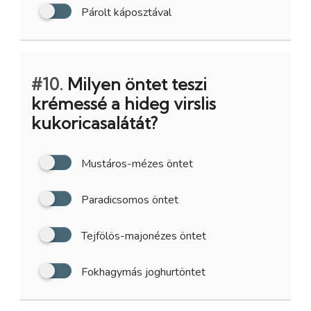
Párolt káposztával
#10.
Milyen öntet teszi
krémessé a hideg virslis
kukoricasalátát?
Mustáros-mézes öntet
Paradicsomos öntet
Tejfölös-majonézes öntet
Fokhagymás joghurtöntet