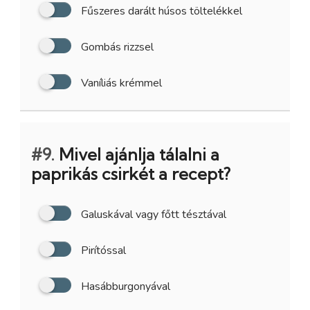
Fűszeres darált húsos töltelékkel
Gombás rizzsel
Vaníliás krémmel
#9.
Mivel ajánlja tálalni a
paprikás csirkét a recept?
Galuskával vagy főtt tésztával
Pirítóssal
Hasábburgonyával