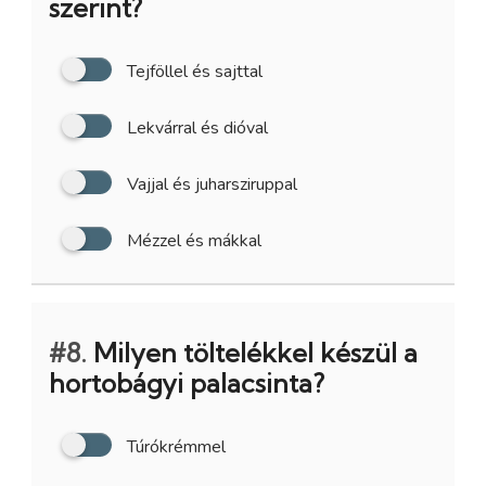
szerint?
Tejföllel és sajttal
Lekvárral és dióval
Vajjal és juharsziruppal
Mézzel és mákkal
#8.
Milyen töltelékkel készül a
hortobágyi palacsinta?
Túrókrémmel