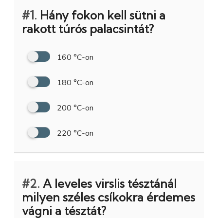
#1.
Hány fokon kell sütni a
rakott túrós palacsintát?
160 °C-on
180 °C-on
200 °C-on
220 °C-on
#2.
A leveles virslis tésztánál
milyen széles csíkokra érdemes
vágni a tésztát?