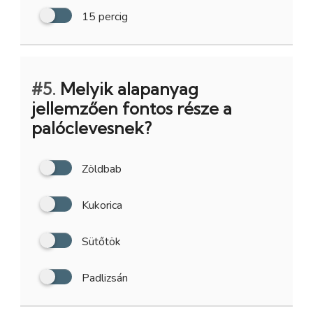
15 percig
#5.
Melyik alapanyag
jellemzően fontos része a
palóclevesnek?
Zöldbab
Kukorica
Sütőtök
Padlizsán