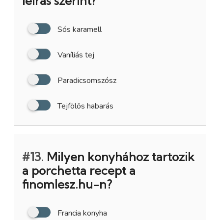
leírás szerint?
Sós karamell
Vaníliás tej
Paradicsomszósz
Tejfölös habarás
#13.
Milyen konyhához tartozik
a porchetta recept a
finomlesz.hu-n?
Francia konyha