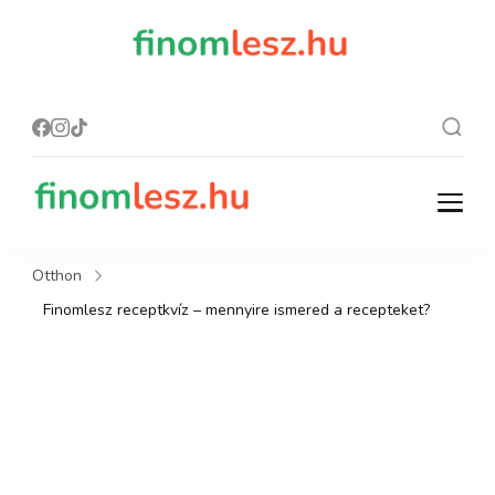
finomles
Recept, ami
finom lesz.
z.hu
finomlesz.hu
Recept, ami finom lesz.
Otthon
Finomlesz receptkvíz – mennyire ismered a recepteket?