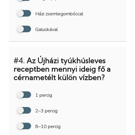
Házi zsemlegombóccal
Galuskával
#4.
Az Újházi tyúkhúsleves
receptben mennyi ideig fő a
cérnametélt külön vízben?
1 percig
2–3 percig
8–10 percig