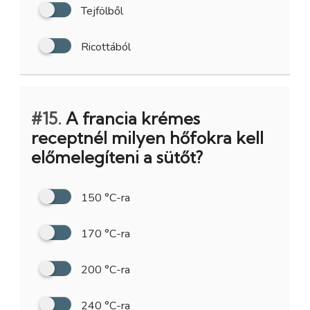
Tejfölből
Ricottából
#15.
A francia krémes
receptnél milyen hőfokra kell
előmelegíteni a sütőt?
150 °C-ra
170 °C-ra
200 °C-ra
240 °C-ra