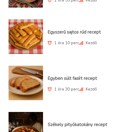
1 óra 55 perc
Kezdő
Egyszerű sajtos rúd recept
1 óra 10 perc
Kezdő
Egyben sült fasírt recept
1 óra 30 perc
Kezdő
Székely pityókatokány recept