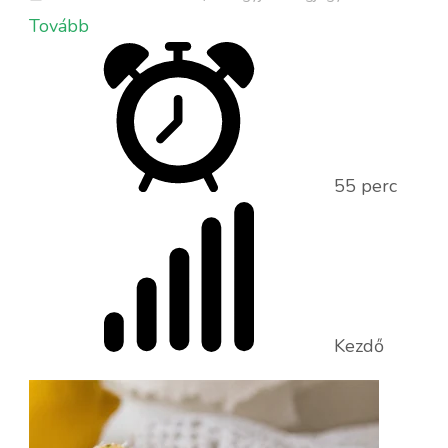
következőh
Tovább
Havas
tobozok
–
gluténmen
diós-
55 perc
meggyes
desszert
recept
Kezdő