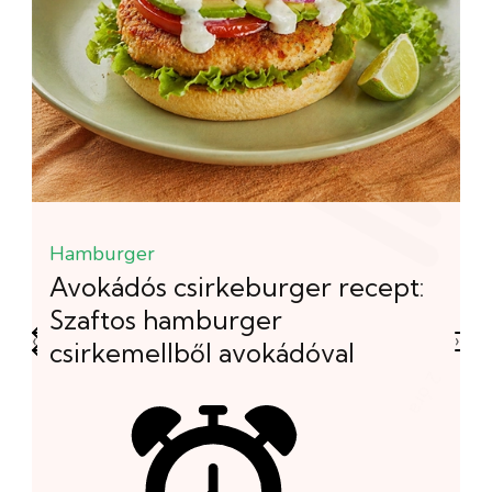
Hamburger
D
Avokádós csirkeburger recept:
H
Szaftos hamburger
d
‹
›
csirkemellből avokádóval