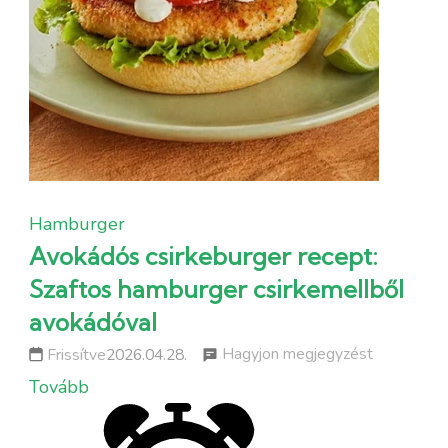
Hamburger
Avokádós csirkeburger recept:
Szaftos hamburger csirkemellből
avokádóval
a
Hagyjon megjegyzést
Frissítve
2026.04.28.
következőh
Tovább
Avokádós
csirkeburg