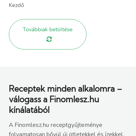
Kezdő
Továbbiak betöltése
Receptek minden alkalomra –
válogass a Finomlesz.hu
kínálatából
A Finomlesz.hu receptgyűjteménye
folyamatosan bővül új ötletekkel és ízekkel,