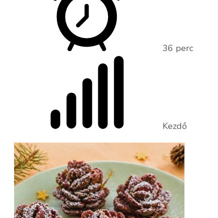
recept:
Szaftos
hamburger
36 perc
csirkemell
avokádóva
Kezdő