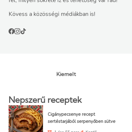
fel, milyen sokféle íz és lehetőség vár rád!
Kövess a közösségi médiákban is!
Kiemelt
Nepszerű receptek
Cigánypecsenye recept
sertéstarjából serpenyőben sütve