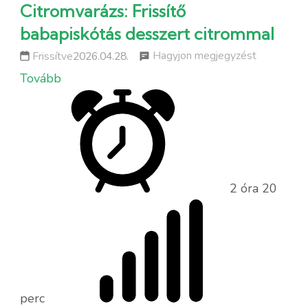
Citromvarázs: Frissítő
babapiskótás desszert citrommal
a
Hagyjon megjegyzést
Frissítve
2026.04.28.
következőh
Tovább
Citromvará
Frissítő
babapiskó
desszert
citrommal
2 óra 20
perc