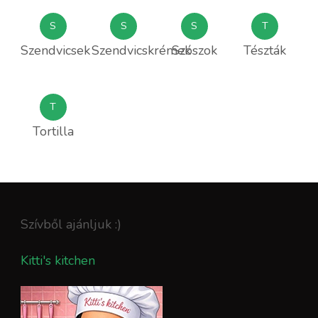
S
S
S
T
Szendvicsek
Szendvicskrémek
Szószok
Tészták
T
Tortilla
Szívből ajánljuk :)
Kitti's kitchen