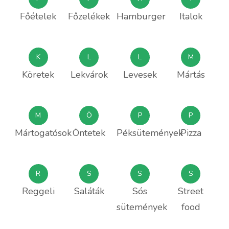
Főételek
Főzelékek
Hamburger
Italok
K
L
L
M
Köretek
Lekvárok
Levesek
Mártás
M
Ö
P
P
Mártogatósok
Öntetek
Péksütemények
Pizza
R
S
S
S
Reggeli
Saláták
Sós
Street
sütemények
food