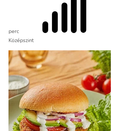
és
laktózmen
perc
Középszint