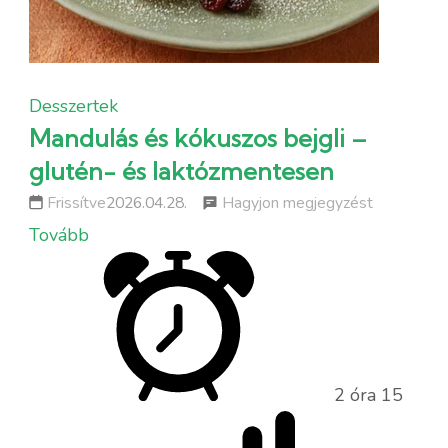
Desszertek
Mandulás és kókuszos bejgli –
glutén- és laktózmentesen
a
Hagyjon megjegyzést
Frissítve
2026.04.28.
következőh
Tovább
Mandulás
és
kókuszos
bejgli
–
2 óra 15
glutén-