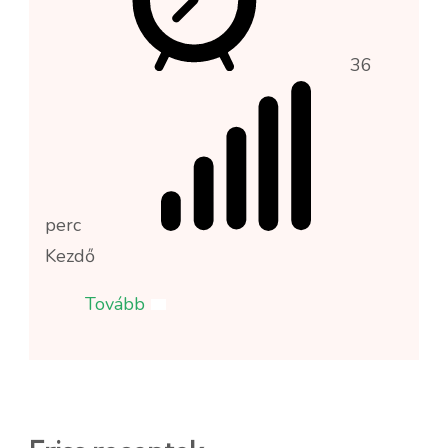
a
36
p
perc
K
Kezdő
Tovább