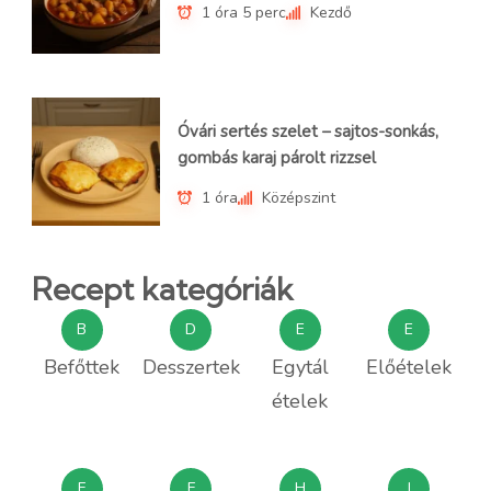
1 óra 5 perc
Kezdő
Óvári sertés szelet – sajtos-sonkás,
gombás karaj párolt rizzsel
1 óra
Középszint
Recept kategóriák
B
D
E
E
Befőttek
Desszertek
Egytál
Előételek
ételek
F
F
H
I