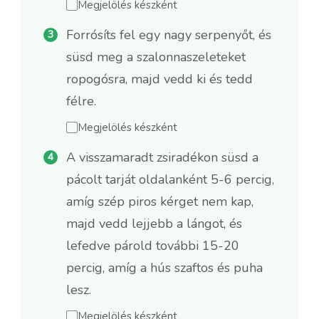
Megjelölés készként
Forrósíts fel egy nagy serpenyőt, és
süsd meg a szalonnaszeleteket
ropogósra, majd vedd ki és tedd
félre.
Megjelölés készként
A visszamaradt zsiradékon süsd a
pácolt tarját oldalanként 5-6 percig,
amíg szép piros kérget nem kap,
majd vedd lejjebb a lángot, és
lefedve párold további 15-20
percig, amíg a hús szaftos és puha
lesz.
Megjelölés készként