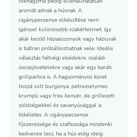
fokhagyma pedig ellenállhatatlan
aromát adnak a húsnak. A
cigánypecsenye elkészítése nem
igényel különösebb szakértelmet, így
akár kezdő háziasszonyok vagy háziurak
is bátran próbálkozhatnak vele. Ideális
választás hétvégi ebédekre, családi
összejövetelekre vagy akár egy baráti
grillpartira is. A hagyományos köret
hozzá sült burgonya, petrezselymes
krumpli vagy friss kenyér, de grillezett
zöldségekkel és savanyúsággal is
tökéletes. A cigánypecsenye
fűszeressége és szaftossága mindenki
kedvence lesz, ha a hús elég ideig