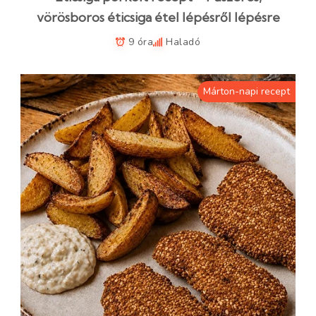
vörösboros éticsiga étel lépésről lépésre
9 óra
Haladó
Márton-napi recept