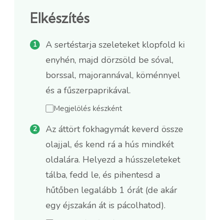
Elkészítés
A sertéstarja szeleteket klopfold ki
enyhén, majd dörzsöld be sóval,
borssal, majorannával, köménnyel
és a fűszerpaprikával.
Megjelölés készként
Az áttört fokhagymát keverd össze
olajjal, és kend rá a hús mindkét
oldalára. Helyezd a hússzeleteket
tálba, fedd le, és pihentesd a
hűtőben legalább 1 órát (de akár
egy éjszakán át is pácolhatod).