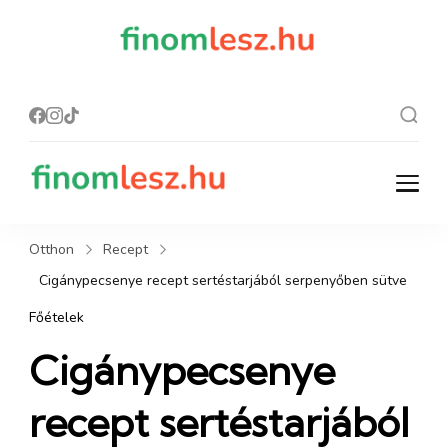
finomles
Recept, ami
finom lesz.
z.hu
finomlesz.hu
Recept, ami finom lesz.
Otthon
Recept
Cigánypecsenye recept sertéstarjából serpenyőben sütve
Főételek
Cigánypecsenye
recept sertéstarjából