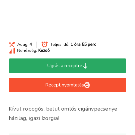
Adag:
4
Teljes Idő:
1 óra 55 perc
Nehézség:
Kezdő
Ugrás a receptre
Recept nyomtatás
Kívül ropogós, belül omlós cigánypecsenye
házilag, igazi ízorgia!