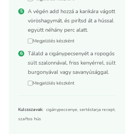
A végén add hozzá a karikára vágott
vöröshagymát, és pirítsd át a hússal
együtt néhány perc alatt.
Megjelölés készként
Tálald a cigánypecsenyét a ropogós
sült szalonnával, friss kenyérrel, sült
burgonyával vagy savanyúsággal.
Megjelölés készként
Kulcsszavak:
cigánypecsenye, sertéstarja recept,
szaftos hús