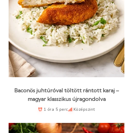
Baconös juhtúróval töltött rántott karaj –
magyar klasszikus újragondolva
1 óra 5 perc
Középszint