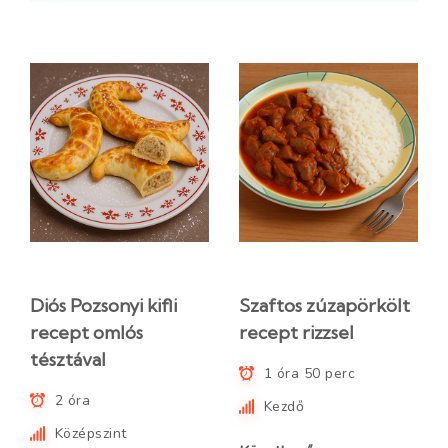
Diós Pozsonyi kifli
Szaftos zúzapörkölt
recept omlós
recept rizzsel
tésztával
1 óra 50 perc
2 óra
Kezdő
Középszint