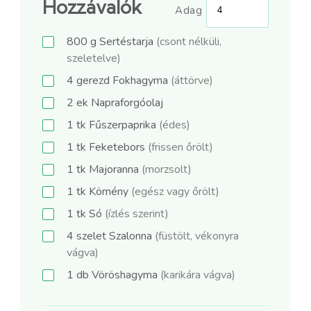
Hozzávalók
Adag
800
g
Sertéstarja
(csont nélküli,
szeletelve)
4
gerezd
Fokhagyma
(áttörve)
2
ek
Napraforgóolaj
1
tk
Fűszerpaprika
(édes)
1
tk
Feketebors
(frissen őrölt)
1
tk
Majoranna
(morzsolt)
1
tk
Kömény
(egész vagy őrölt)
1
tk
Só
(ízlés szerint)
4
szelet
Szalonna
(füstölt, vékonyra
vágva)
1
db
Vöröshagyma
(karikára vágva)