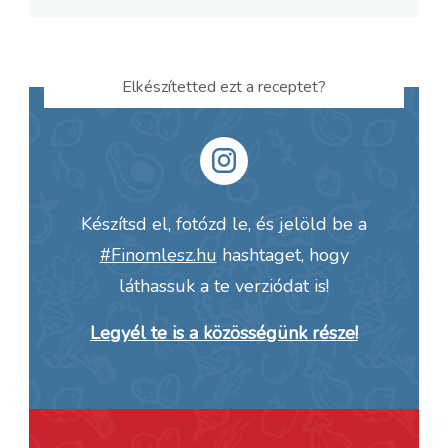
Elkészítetted ezt a receptet?
Készítsd el, fotózd le, és jelöld be a
#Finomlesz.hu
hashtaget, hogy
láthassuk a te verziódat is!
Legyél te is a közösségünk része!