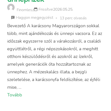
Frissítve
2026.05.25.
Finomlesz
a
Hagyjon megjegyzést
13 perc olvasás
következőhöz:
Bevezető A karácsony Magyarországon sokkal
Karácsony
több, mint ajándékozás és ünnepi vacsora. Ez az
Magyarországon
időszak egyszerre szól a várakozásról, a családi
–
együttlétről, a régi népszokásokról, a meghitt
szokások,
otthoni készülődésről és azokról az ízekről,
hagyományok
amelyek generációk óta hozzátartoznak az
és
ünnephez. A mézeskalács illata, a bejgli
ünnepi
szeletelése, a karácsonyfa feldíszítése, az éjféli
ízek
mise, …
Tovább