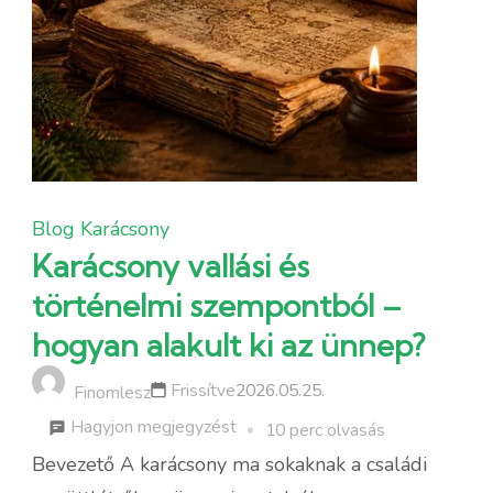
Blog
Karácsony
Karácsony vallási és
történelmi szempontból –
hogyan alakult ki az ünnep?
Frissítve
2026.05.25.
Finomlesz
a
Hagyjon megjegyzést
10 perc olvasás
következőhöz:
Bevezető A karácsony ma sokaknak a családi