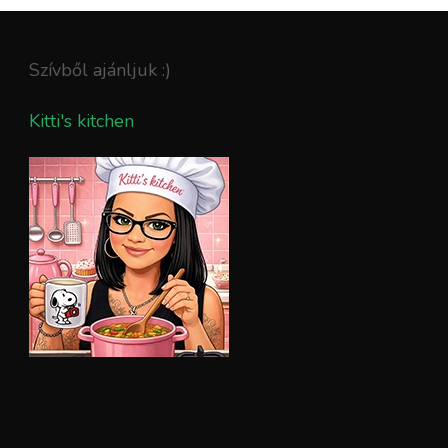
Szívből ajánljuk :)
Kitti's kitchen