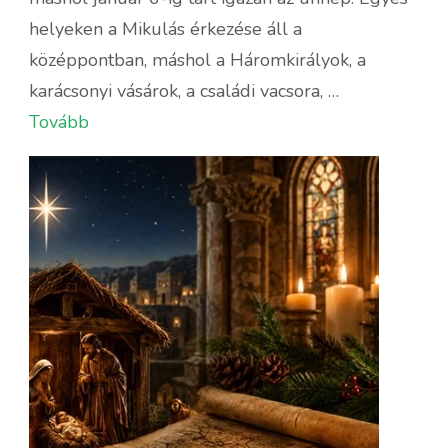
ünnepelnek
helyeken a Mikulás érkezése áll a
a
középpontban, máshol a Háromkirályok, a
világ
karácsonyi vásárok, a családi vacsora, …
különböző
Tovább
részein