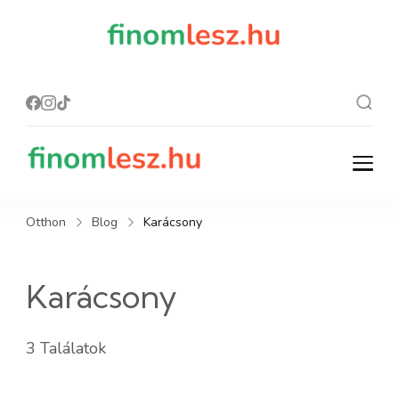
finomles
Recept, ami
finom lesz.
z.hu
finomlesz.hu
Recept, ami finom lesz.
Otthon
Blog
Karácsony
Karácsony
3 Találatok