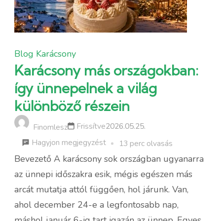
Blog
Karácsony
Karácsony más országokban:
így ünnepelnek a világ
különböző részein
Frissítve
2026.05.25.
Finomlesz
a
Hagyjon megjegyzést
13 perc olvasás
következőhöz:
Bevezető A karácsony sok országban ugyanarra
Karácsony
az ünnepi időszakra esik, mégis egészen más
más
arcát mutatja attól függően, hol járunk. Van,
országokban:
ahol december 24-e a legfontosabb nap,
így
máshol január 6-ig tart igazán az ünnep. Egyes