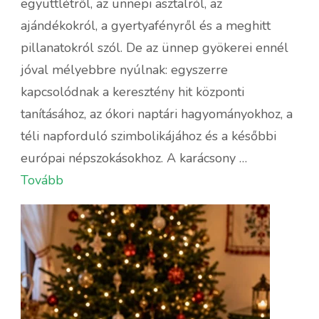
Karácsony
együttlétről, az ünnepi asztalról, az
vallási
ajándékokról, a gyertyafényről és a meghitt
és
pillanatokról szól. De az ünnep gyökerei ennél
történelmi
jóval mélyebbre nyúlnak: egyszerre
szempontból
kapcsolódnak a keresztény hit központi
–
tanításához, az ókori naptári hagyományokhoz, a
hogyan
téli napforduló szimbolikájához és a későbbi
alakult
európai népszokásokhoz. A karácsony …
ki
Tovább
az
ünnep?