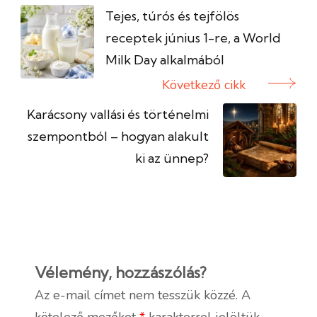
navigáció
Tejes, túrós és tejfölös
receptek június 1-re, a World
Milk Day alkalmából
Következő cikk
Karácsony vallási és történelmi
szempontból – hogyan alakult
ki az ünnep?
Vélemény, hozzászólás?
Az e-mail címet nem tesszük közzé.
A
kötelező mezőket
*
karakterrel jelöltük