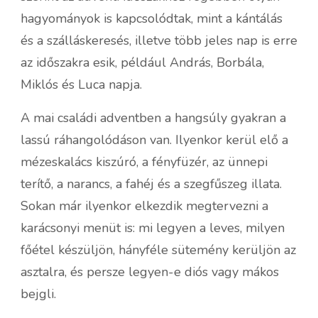
hagyományok is kapcsolódtak, mint a kántálás
és a szálláskeresés, illetve több jeles nap is erre
az időszakra esik, például András, Borbála,
Miklós és Luca napja.
A mai családi adventben a hangsúly gyakran a
lassú ráhangolódáson van. Ilyenkor kerül elő a
mézeskalács kiszúró, a fényfüzér, az ünnepi
terítő, a narancs, a fahéj és a szegfűszeg illata.
Sokan már ilyenkor elkezdik megtervezni a
karácsonyi menüt is: mi legyen a leves, milyen
főétel készüljön, hányféle sütemény kerüljön az
asztalra, és persze legyen-e diós vagy mákos
bejgli.