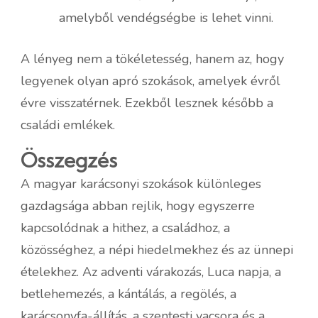
amelyből vendégségbe is lehet vinni.
A lényeg nem a tökéletesség, hanem az, hogy
legyenek olyan apró szokások, amelyek évről
évre visszatérnek. Ezekből lesznek később a
családi emlékek.
Összegzés
A magyar karácsonyi szokások különleges
gazdagsága abban rejlik, hogy egyszerre
kapcsolódnak a hithez, a családhoz, a
közösséghez, a népi hiedelmekhez és az ünnepi
ételekhez. Az adventi várakozás, Luca napja, a
betlehemezés, a kántálás, a regölés, a
karácsonyfa-állítás, a szentesti vacsora és a