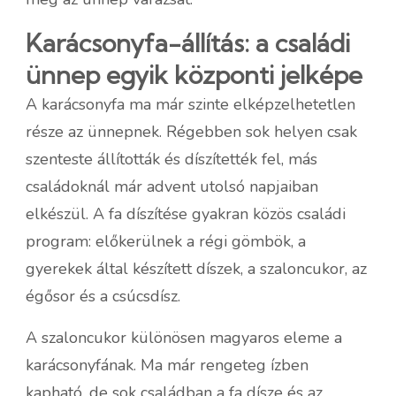
Karácsonyfa-állítás: a családi
ünnep egyik központi jelképe
A karácsonyfa ma már szinte elképzelhetetlen
része az ünnepnek. Régebben sok helyen csak
szenteste állították és díszítették fel, más
családoknál már advent utolsó napjaiban
elkészül. A fa díszítése gyakran közös családi
program: előkerülnek a régi gömbök, a
gyerekek által készített díszek, a szaloncukor, az
égősor és a csúcsdísz.
A szaloncukor különösen magyaros eleme a
karácsonyfának. Ma már rengeteg ízben
kapható, de sok családban a fa dísze és az