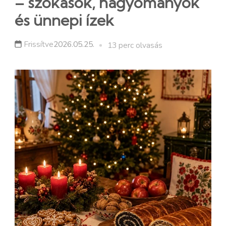
– szokások, hagyományok
és ünnepi ízek
Frissítve
2026.05.25.
13 perc olvasás