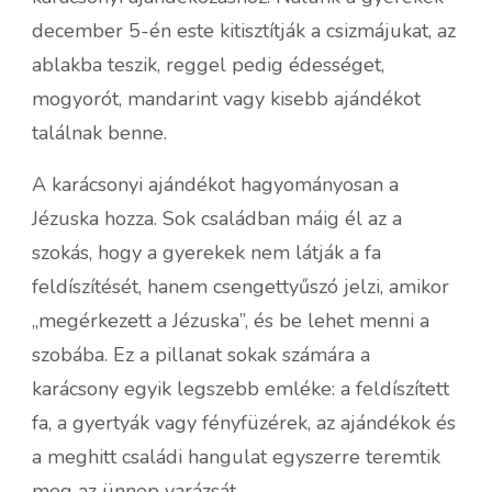
december 5-én este kitisztítják a csizmájukat, az
ablakba teszik, reggel pedig édességet,
mogyorót, mandarint vagy kisebb ajándékot
találnak benne.
A karácsonyi ajándékot hagyományosan a
Jézuska hozza. Sok családban máig él az a
szokás, hogy a gyerekek nem látják a fa
feldíszítését, hanem csengettyűszó jelzi, amikor
„megérkezett a Jézuska”, és be lehet menni a
szobába. Ez a pillanat sokak számára a
karácsony egyik legszebb emléke: a feldíszített
fa, a gyertyák vagy fényfüzérek, az ajándékok és
a meghitt családi hangulat egyszerre teremtik
meg az ünnep varázsát.