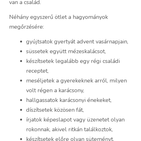
van a család.
Néhány egyszerű ötlet a hagyományok
megőrzésére:
gyújtsatok gyertyát advent vasárnapjain,
süssetek együtt mézeskalácsot,
készítsetek legalább egy régi családi
receptet,
meséljetek a gyerekeknek arról, milyen
volt régen a karácsony,
hallgassatok karácsonyi énekeket,
díszítsetek közösen fát,
írjatok képeslapot vagy üzenetet olyan
rokonnak, akivel ritkán találkoztok,
készítsetek előre olyan süteményt,