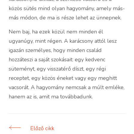
közös sütés mind olyan hagyomány, amely más-
más módon, de ma is része lehet az ünnepnek.
Nem baj, ha ezek közül nem minden él
ugyanúgy, mint régen. A karácsony attól lesz
igazán személyes, hogy minden család
hozzáteszi a saját szokásait: egy kedvenc
süteményt, egy visszatérő díszt, egy régi
receptet, egy közös éneket vagy egy meghitt
vacsorát. A hagyomány nemcsak a múlt emléke,
hanem az is, amit ma továbbadunk.
Előző cikk
Bejegyzés