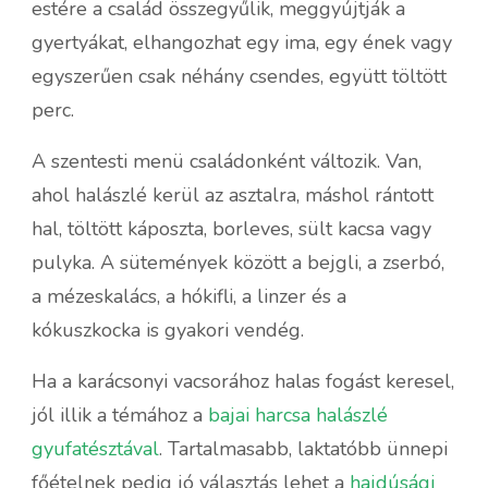
estére a család összegyűlik, meggyújtják a
gyertyákat, elhangozhat egy ima, egy ének vagy
egyszerűen csak néhány csendes, együtt töltött
perc.
A szentesti menü családonként változik. Van,
ahol halászlé kerül az asztalra, máshol rántott
hal, töltött káposzta, borleves, sült kacsa vagy
pulyka. A sütemények között a bejgli, a zserbó,
a mézeskalács, a hókifli, a linzer és a
kókuszkocka is gyakori vendég.
Ha a karácsonyi vacsorához halas fogást keresel,
jól illik a témához a
bajai harcsa halászlé
gyufatésztával
. Tartalmasabb, laktatóbb ünnepi
főételnek pedig jó választás lehet a
hajdúsági