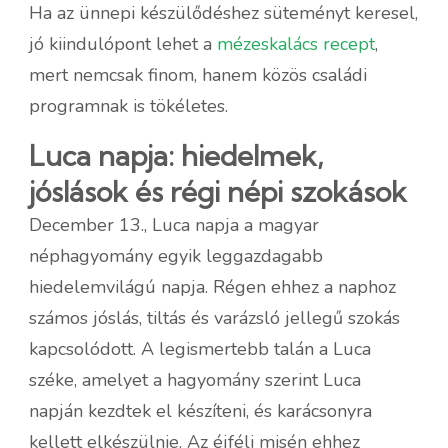
Ha az ünnepi készülődéshez süteményt keresel,
jó kiindulópont lehet a
mézeskalács recept
,
mert nemcsak finom, hanem közös családi
programnak is tökéletes.
Luca napja: hiedelmek,
jóslások és régi népi szokások
December 13., Luca napja a magyar
néphagyomány egyik leggazdagabb
hiedelemvilágú napja. Régen ehhez a naphoz
számos jóslás, tiltás és varázsló jellegű szokás
kapcsolódott. A legismertebb talán a Luca
széke, amelyet a hagyomány szerint Luca
napján kezdtek el készíteni, és karácsonyra
kellett elkészülnie. Az éjféli misén ehhez