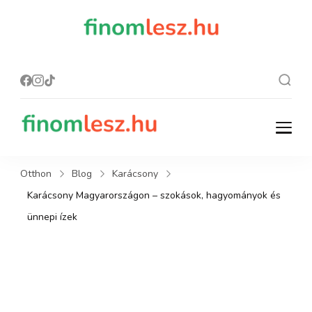
finomles
Recept, ami
finom lesz.
z.hu
finomlesz.hu
Recept, ami finom lesz.
Otthon
Blog
Karácsony
Karácsony Magyarországon – szokások, hagyományok és
ünnepi ízek