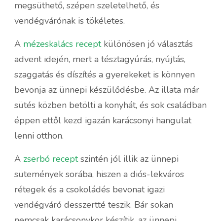
megsüthető, szépen szeletelhető, és
vendégvárónak is tökéletes.
A
mézeskalács recept
különösen jó választás
advent idején, mert a tésztagyúrás, nyújtás,
szaggatás és díszítés a gyerekeket is könnyen
bevonja az ünnepi készülődésbe. Az illata már
sütés közben betölti a konyhát, és sok családban
éppen ettől kezd igazán karácsonyi hangulat
lenni otthon.
A
zserbó recept
szintén jól illik az ünnepi
sütemények sorába, hiszen a diós-lekváros
rétegek és a csokoládés bevonat igazi
vendégváró desszertté teszik. Bár sokan
nemcsak karácsonykor készítik, az ünnepi