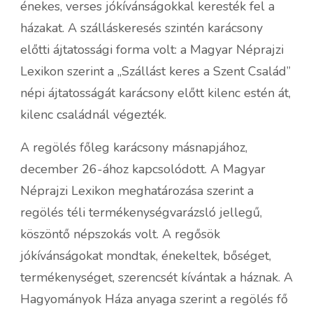
énekes, verses jókívánságokkal keresték fel a
házakat. A szálláskeresés szintén karácsony
előtti ájtatossági forma volt: a Magyar Néprajzi
Lexikon szerint a „Szállást keres a Szent Család”
népi ájtatosságát karácsony előtt kilenc estén át,
kilenc családnál végezték.
A regölés főleg karácsony másnapjához,
december 26-ához kapcsolódott. A Magyar
Néprajzi Lexikon meghatározása szerint a
regölés téli termékenységvarázsló jellegű,
köszöntő népszokás volt. A regősök
jókívánságokat mondtak, énekeltek, bőséget,
termékenységet, szerencsét kívántak a háznak. A
Hagyományok Háza anyaga szerint a regölés fő