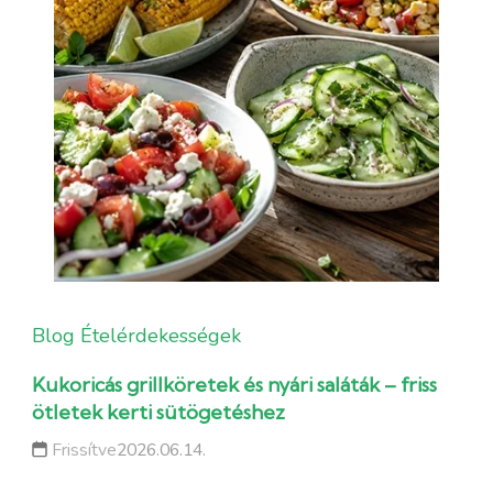
Blog
Ételérdekességek
Kukoricás grillköretek és nyári saláták – friss
ötletek kerti sütögetéshez
Frissítve
2026.06.14.