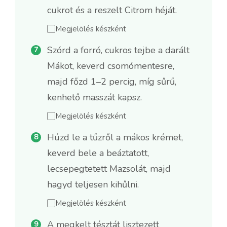
cukrot és a reszelt Citrom héját.
Megjelölés készként
Szórd a forró, cukros tejbe a darált
Mákot, keverd csomómentesre,
majd főzd 1–2 percig, míg sűrű,
kenhető masszát kapsz.
Megjelölés készként
Húzd le a tűzről a mákos krémet,
keverd bele a beáztatott,
lecsepegtetett Mazsolát, majd
hagyd teljesen kihűlni.
Megjelölés készként
A megkelt tésztát lisztezett