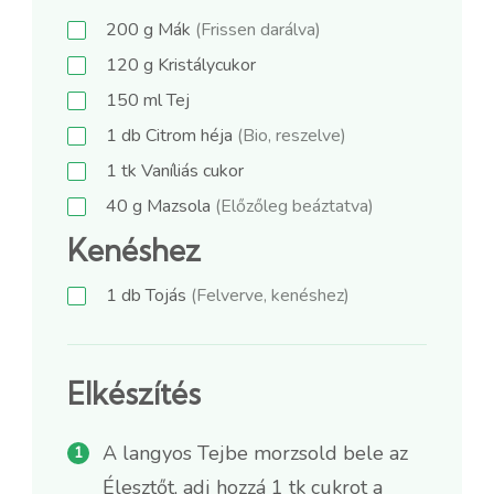
200
g
Mák
(Frissen darálva)
120
g
Kristálycukor
150
ml
Tej
1
db
Citrom héja
(Bio, reszelve)
1
tk
Vaníliás cukor
40
g
Mazsola
(Előzőleg beáztatva)
Kenéshez
1
db
Tojás
(Felverve, kenéshez)
Elkészítés
A langyos Tejbe morzsold bele az
Élesztőt, adj hozzá 1 tk cukrot a