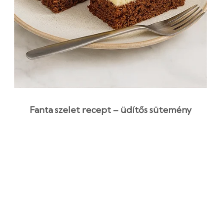
Fanta szelet recept – üdítős sütemény
házilag
3 óra 5 perc
Kezdő