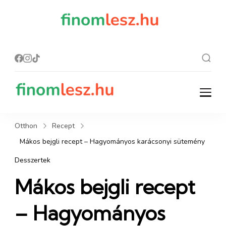
finomles
Recept, ami
finom lesz.
z.hu
finomlesz.hu
Recept, ami finom lesz.
Otthon
Recept
Mákos bejgli recept – Hagyományos karácsonyi sütemény
Desszertek
Mákos bejgli recept
– Hagyományos