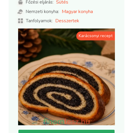
Sütés
Főzési eljárás:
Magyar konyha
Nemzeti konyha:
Desszertek
Tanfolyamok:
Karácsonyi recept