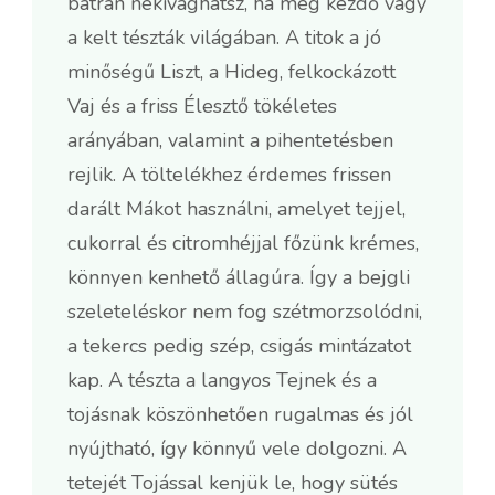
bátran nekivághatsz, ha még kezdő vagy
a kelt tészták világában. A titok a jó
minőségű Liszt, a Hideg, felkockázott
Vaj és a friss Élesztő tökéletes
arányában, valamint a pihentetésben
rejlik. A töltelékhez érdemes frissen
darált Mákot használni, amelyet tejjel,
cukorral és citromhéjjal főzünk krémes,
könnyen kenhető állagúra. Így a bejgli
szeleteléskor nem fog szétmorzsolódni,
a tekercs pedig szép, csigás mintázatot
kap. A tészta a langyos Tejnek és a
tojásnak köszönhetően rugalmas és jól
nyújtható, így könnyű vele dolgozni. A
tetejét Tojással kenjük le, hogy sütés