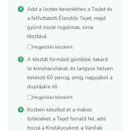
Add a lisztes keverékhez a Tojást és
a felfuttatott Élesztős Tejet, majd
gyúrd össze rugalmas, sima
tésztává.
Megjelölés készként
A tésztát formázd gömbbé, takard
le konyharuhával, és langyos helyen
keleszd 60 percig, amíg nagyjából a
duplájára nő.
Megjelölés készként
Közben készítsd el a mákos
tölteléket: a Tejet forrald fel, add
hozzá a Kristálycukrot, a Vaníliás