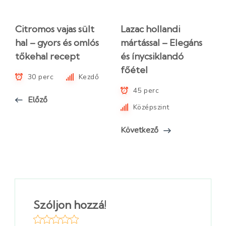
Citromos vajas sült
Lazac hollandi
hal – gyors és omlós
mártással – Elegáns
tőkehal recept
és ínycsiklandó
főétel
30 perc
Kezdő
45 perc
Előző
Középszint
Következő
Szóljon hozzá!