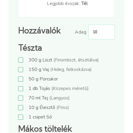
Legjobb évszak:
Tél
Hozzávalók
Adag
Tészta
300
g
Liszt
(Finomliszt, átszitálva)
150
g
Vaj
(Hideg, felkockázva)
50
g
Porcukor
1
db
Tojás
(Közepes méretű)
70
ml
Tej
(Langyos)
10
g
Élesztő
(Friss)
1
csipet
Só
Mákos töltelék