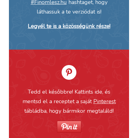
#Finomlesz.hu
hashtaget, hogy
láthassuk a te verziódat is!
Legyél te is a közösségünk része!
Tedd el későbbre! Kattints ide, és
mentsd el a receptet a saját
Pinterest
tábládba, hogy bármikor megtaláld!