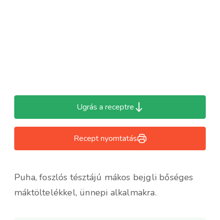
Ugrás a receptre
Recept nyomtatás
Puha, foszlós tésztájú mákos bejgli bőséges
máktöltelékkel, ünnepi alkalmakra.