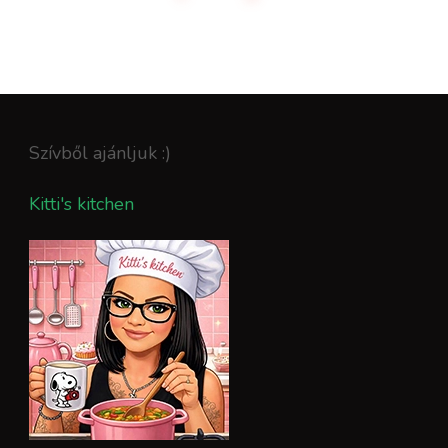
Szívből ajánljuk :)
Kitti's kitchen