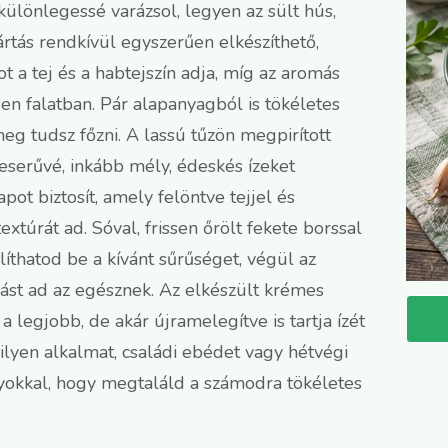
lönlegessé varázsol, legyen az sült hús,
ártás rendkívül egyszerűen elkészíthető,
t a tej és a habtejszín adja, míg az aromás
n falatban. Pár alapanyagból is tökéletes
meg tudsz főzni. A lassú tűzön megpirított
eserűvé, inkább mély, édeskés ízeket
pot biztosít, amely felöntve tejjel és
extúrát ad. Sóval, frissen őrölt fekete borssal
líthatod be a kívánt sűrűséget, végül az
rást ad az egésznek. Az elkészült krémes
 legjobb, de akár újramelegítve is tartja ízét
milyen alkalmat, családi ebédet vagy hétvégi
ányokkal, hogy megtaláld a számodra tökéletes