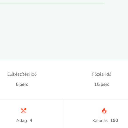
Előkészítési idő
Főzési idő
5 perc
15 perc
Adag:
4
Kalóriák:
190