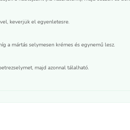
ével, keverjük el egyenletesre.
amíg a mártás selymesen krémes és egynemű lesz.
 petrezselymet, majd azonnal tálalható.