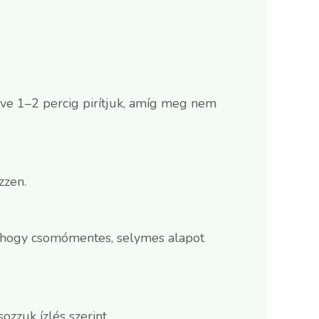
tve 1–2 percig pirítjuk, amíg meg nem
zzen.
, hogy csomómentes, selymes alapot
zzuk ízlés szerint.