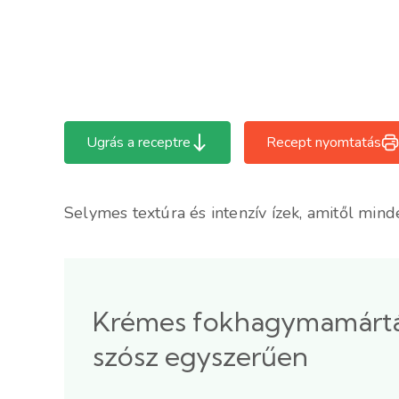
Ugrás a receptre
Recept nyomtatás
Selymes textúra és intenzív ízek, amitől mind
Krémes fokhagymamártás 
szósz egyszerűen