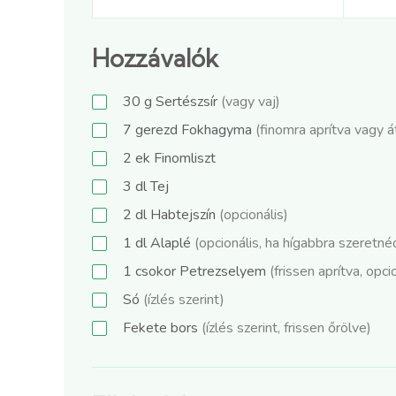
Hozzávalók
30
g
Sertészsír
(vagy vaj)
7
gerezd
Fokhagyma
(finomra aprítva vagy á
2
ek
Finomliszt
3
dl
Tej
2
dl
Habtejszín
(opcionális)
1
dl
Alaplé
(opcionális, ha hígabbra szeretné
1
csokor
Petrezselyem
(frissen aprítva, opci
Só
(ízlés szerint)
Fekete bors
(ízlés szerint, frissen őrölve)