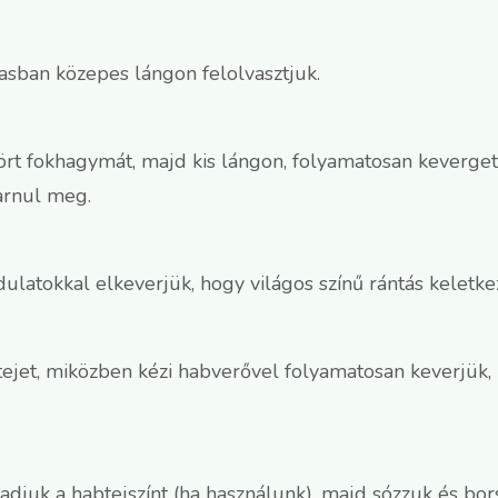
basban közepes lángon felolvasztjuk.
tört fokhagymát, majd kis lángon, folyamatosan keverge
barnul meg.
dulatokkal elkeverjük, hogy világos színű rántás keletke
 tejet, miközben kézi habverővel folyamatosan keverjük
djuk a habtejszínt (ha használunk), majd sózzuk és borso