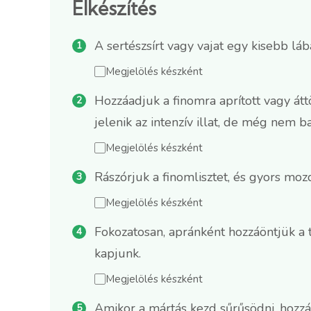
Elkészítés
A sertészsírt vagy vajat egy kisebb lá
Megjelölés készként
Hozzáadjuk a finomra aprított vagy át
jelenik az intenzív illat, de még nem 
Megjelölés készként
Rászórjuk a finomlisztet, és gyors moz
Megjelölés készként
Fokozatosan, apránként hozzáöntjük a
kapjunk.
Megjelölés készként
Amikor a mártás kezd sűrűsödni, hozzáa