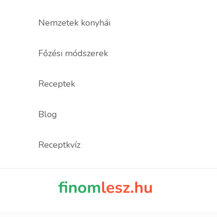
Nemzetek konyhái
Főzési módszerek
Receptek
Blog
Receptkvíz
finomles
Recept, ami fi