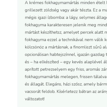
A krémes fokhagymamártás minden ételt kü
grillezett zöldség vagy akár tészta. Ez a m
mégis igazi ízbomba: a lágy, selymes állago
fokhagyma karakteresen jelenik meg minde
mártást készíthetsz, amelyet percek alatt 
fokhagyma ezzel a technikával nem válik k
kölcsönöz a mártásnak, a finomliszt sűrű ala
opcionálisan habtejszínnel, igazán gazdag t
és – ha elkészíted – egy kevés alaplével ál
aprított petrezselyem egy friss, aromás zá
fokhagymamártás melegen, frissen tálalva a
és állagát. Elegáns, házi szósz, amely bár
vacsorát feldob. Kísérletezz bátran az ar
változatot!