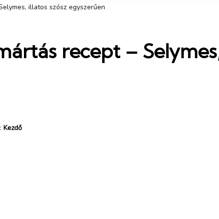
elymes, illatos szósz egyszerűen
tás recept – Selymes, i
:
Kezdő