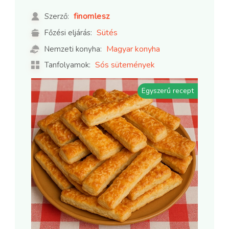
finomlesz
Szerző:
Sütés
Főzési eljárás:
Magyar konyha
Nemzeti konyha:
Sós sütemények
Tanfolyamok:
Egyszerű recept