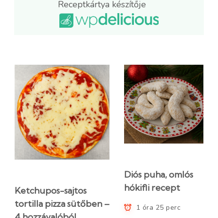
Receptkártya készítője
Diós puha, omlós
hókifli recept
Ketchupos-sajtos
tortilla pizza sütőben –
1 óra 25 perc
4 hozzávalóból,