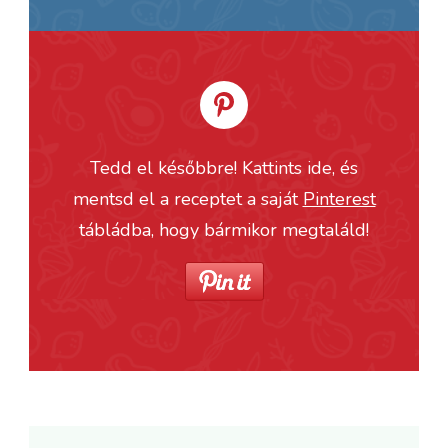
Tedd el későbbre! Kattints ide, és
mentsd el a receptet a saját
Pinterest
tábládba, hogy bármikor megtaláld!