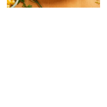
Kukoricafánk recept – Ropogós kukoricás
fánk ciderrel
30 perc
Kezdő
Egyszerű recept