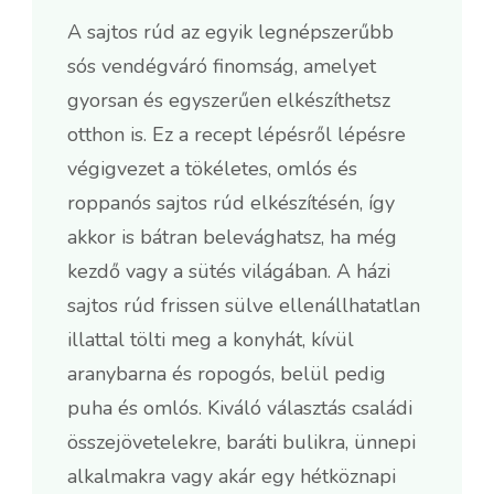
A sajtos rúd az egyik legnépszerűbb
sós vendégváró finomság, amelyet
gyorsan és egyszerűen elkészíthetsz
otthon is. Ez a recept lépésről lépésre
végigvezet a tökéletes, omlós és
roppanós sajtos rúd elkészítésén, így
akkor is bátran belevághatsz, ha még
kezdő vagy a sütés világában. A házi
sajtos rúd frissen sülve ellenállhatatlan
illattal tölti meg a konyhát, kívül
aranybarna és ropogós, belül pedig
puha és omlós. Kiváló választás családi
összejövetelekre, baráti bulikra, ünnepi
alkalmakra vagy akár egy hétköznapi