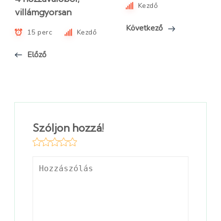
Kezdő
villámgyorsan
Következő
15 perc
Kezdő
Előző
Szóljon hozzá!