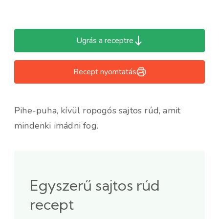
Ugrás a receptre
Recept nyomtatás
Pihe-puha, kívül ropogós sajtos rúd, amit
mindenki imádni fog.
Egyszerű sajtos rúd
recept