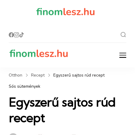
finomles
Recept, ami
finom lesz.
z.hu
finomlesz.hu
Recept, ami finom lesz.
Otthon
Recept
Egyszerű sajtos rúd recept
Sós sütemények
Egyszerű sajtos rúd
recept