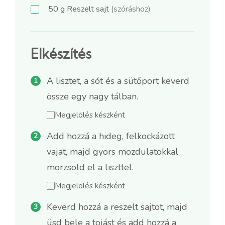
50
g
Reszelt sajt
(szóráshoz)
Elkészítés
A lisztet, a sót és a sütőport keverd
össze egy nagy tálban.
Megjelölés készként
Add hozzá a hideg, felkockázott
vajat, majd gyors mozdulatokkal
morzsold el a liszttel.
Megjelölés készként
Keverd hozzá a reszelt sajtot, majd
üsd bele a tojást és add hozzá a