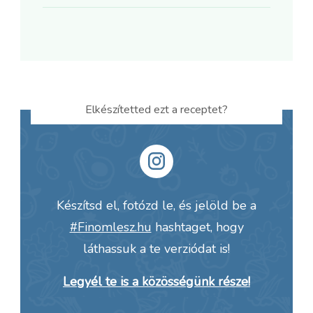
Elkészítetted ezt a receptet?
Készítsd el, fotózd le, és jelöld be a
#Finomlesz.hu
hashtaget, hogy
láthassuk a te verziódat is!
Legyél te is a közösségünk része!