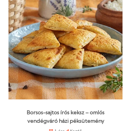
Borsos-sajtos írós keksz – omlós
vendégváró házi péksütemény