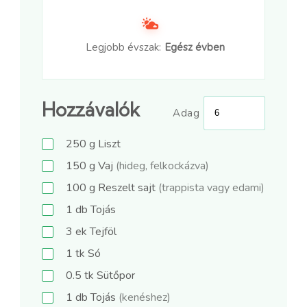
Legjobb évszak:
Egész évben
Hozzávalók
Adag
250
g
Liszt
150
g
Vaj
(hideg, felkockázva)
100
g
Reszelt sajt
(trappista vagy edami)
1
db
Tojás
3
ek
Tejföl
1
tk
Só
0.5
tk
Sütőpor
1
db
Tojás
(kenéshez)