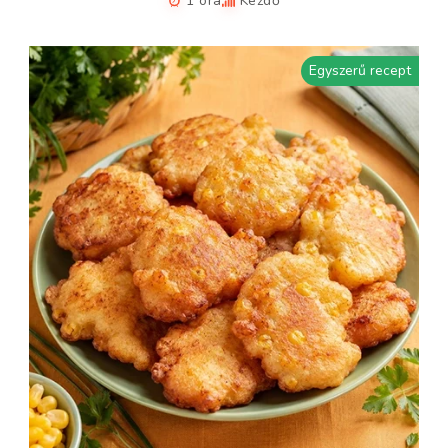
1 óra
Kezdő
Egyszerű recept