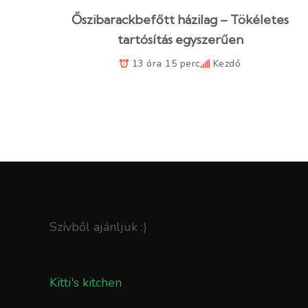
Őszibarackbefőtt házilag – Tökéletes
tartósítás egyszerűen
13 óra 15 perc
Kezdő
Szívből ajánljuk :)
Kitti's kitchen