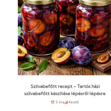
Szilvabefőtt recept – Tartós házi
szilvabefőtt készítése lépésről lépésre
3 óra
Kezdő