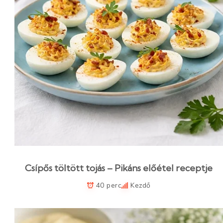
Csípős töltött tojás – Pikáns előétel receptje
40 perc
Kezdő