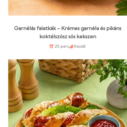
Garnélás falatkák – Krémes garnéla és pikáns
koktélszósz sós kekszen
25 perc
Kezdő