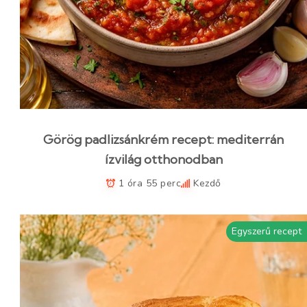
Görög padlizsánkrém recept: mediterrán
ízvilág otthonodban
1 óra 55 perc
Kezdő
Egyszerű recept