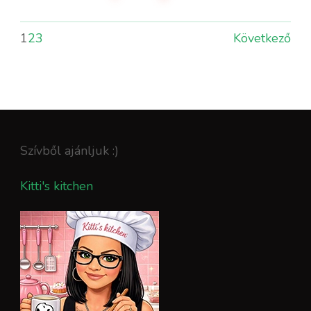
1
2
3
Következő
Szívből ajánljuk :)
Kitti's kitchen