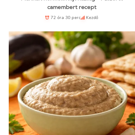
camembert recept
72 óra 30 perc
Kezdő