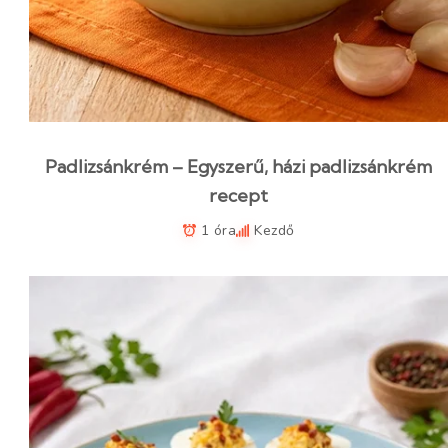
Padlizsánkrém – Egyszerű, házi padlizsánkrém
recept
1 óra
Kezdő