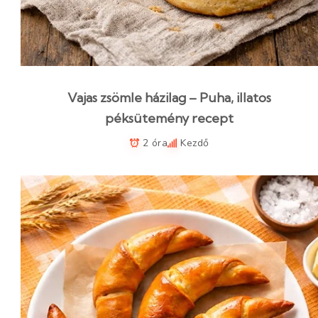
Vajas zsömle házilag – Puha, illatos
péksütemény recept
2 óra
Kezdő