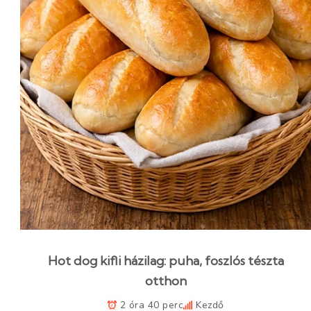
Hot dog kifli házilag: puha, foszlós tészta
otthon
2 óra 40 perc
Kezdő