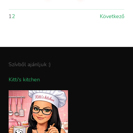
1
2
Következő
Szívből ajánljuk :)
Kitti's kitchen