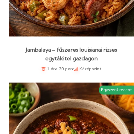
Jambalaya – fűszeres louisianai rizses
egytálétel gazdagon
1 óra 20 perc
Középszint
Egyszerű recept