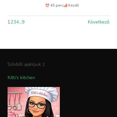
45 perc
Kezdő
1
2
3
4
…
9
Következő
Szívből ajánljuk :)
Kitti's kitchen