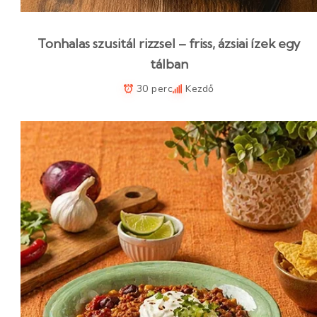
Tonhalas szusitál rizzsel – friss, ázsiai ízek egy
tálban
30 perc
Kezdő