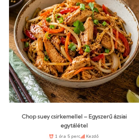
Chop suey csirkemellel – Egyszerű ázsiai
egytálétel
1 óra 5 perc
Kezdő