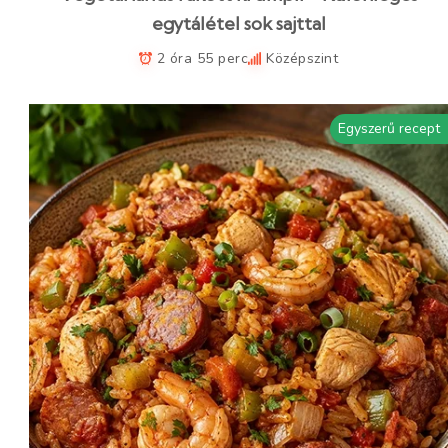
egytálétel sok sajttal
2 óra 55 perc
Középszint
Egyszerű recept