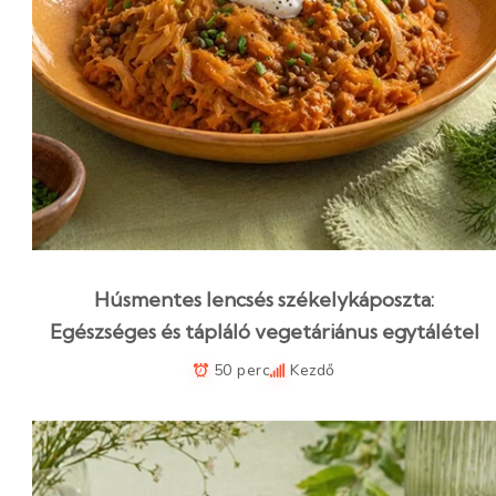
Húsmentes lencsés székelykáposzta:
Egészséges és tápláló vegetáriánus egytálétel
50 perc
Kezdő