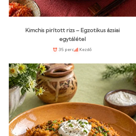
Kimchis pirított rizs – Egzotikus ázsiai
egytálétel
35 perc
Kezdő