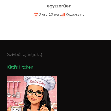
egyszerűen
3 óra 10 perc
Középszint
Szívből ajánljuk :)
Kitti's kitchen