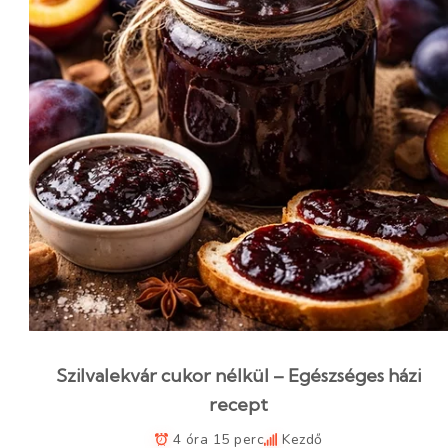
Szilvalekvár cukor nélkül – Egészséges házi
recept
4 óra 15 perc
Kezdő