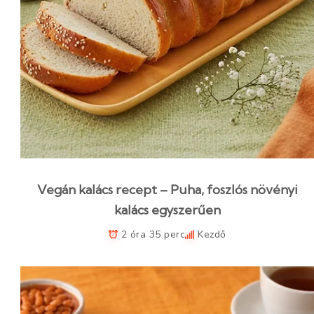
Vegán kalács recept – Puha, foszlós növényi
kalács egyszerűen
2 óra 35 perc
Kezdő