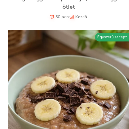
ötlet
30 perc
Kezdő
Egyszerű recept