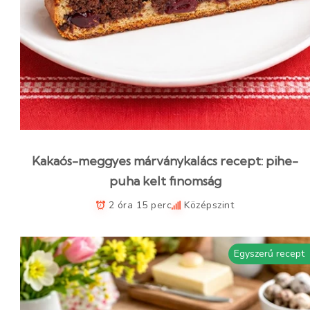
Kakaós-meggyes márványkalács recept: pihe-
puha kelt finomság
2 óra 15 perc
Középszint
Egyszerű recept