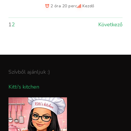
2 óra 20 perc
Kezdő
1
2
Következő
Szívből ajánljuk :)
Kitti's kitchen