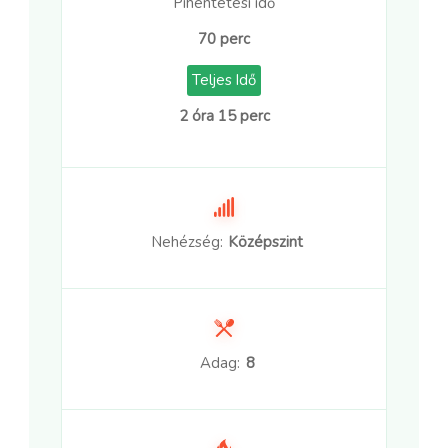
Pihentetési idő
70 perc
Teljes Idő
2 óra 15 perc
Nehézség:
Középszint
Adag:
8