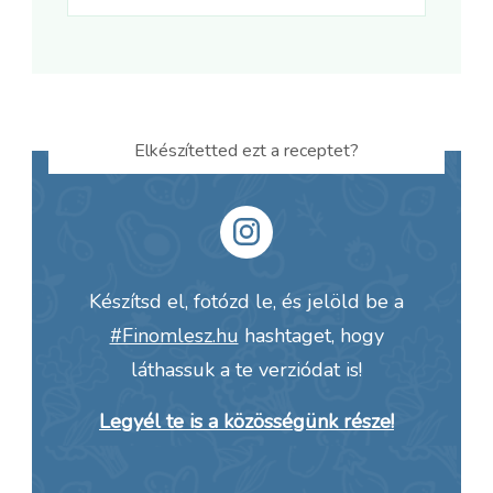
Elkészítetted ezt a receptet?
Készítsd el, fotózd le, és jelöld be a
#Finomlesz.hu
hashtaget, hogy
láthassuk a te verziódat is!
Legyél te is a közösségünk része!