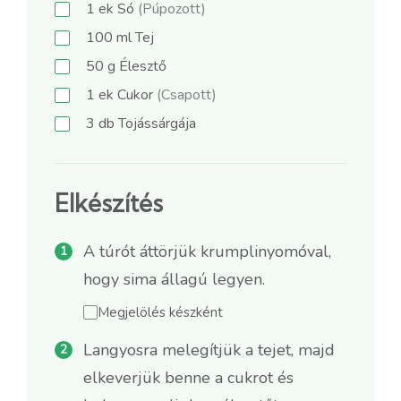
1
ek
Só
(Púpozott)
100
ml
Tej
50
g
Élesztő
1
ek
Cukor
(Csapott)
3
db
Tojássárgája
Elkészítés
A túrót áttörjük krumplinyomóval,
hogy sima állagú legyen.
Megjelölés készként
Langyosra melegítjük a tejet, majd
elkeverjük benne a cukrot és