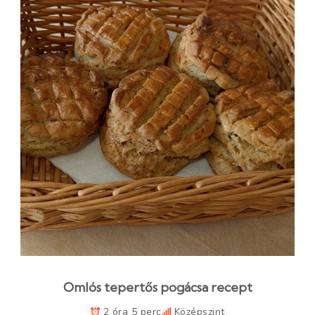
Omlós tepertős pogácsa recept
2 óra 5 perc
Középszint