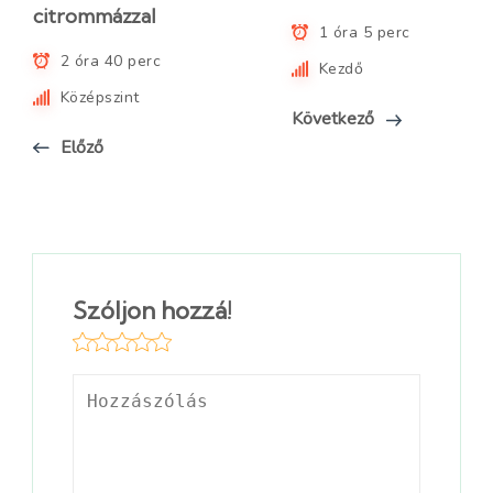
citrommázzal
1 óra 5 perc
2 óra 40 perc
Kezdő
Középszint
Következő
Előző
Szóljon hozzá!