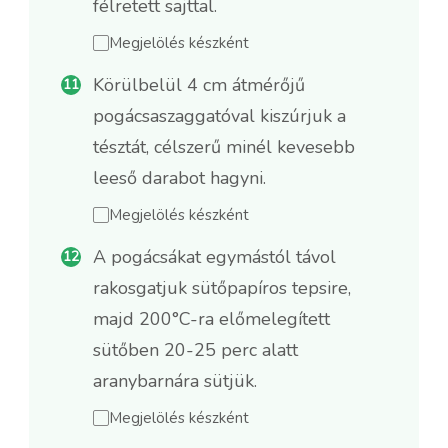
félretett sajttal.
Megjelölés készként
Körülbelül 4 cm átmérőjű
pogácsaszaggatóval kiszúrjuk a
tésztát, célszerű minél kevesebb
leeső darabot hagyni.
Megjelölés készként
A pogácsákat egymástól távol
rakosgatjuk sütőpapíros tepsire,
majd 200°C-ra előmelegített
sütőben 20-25 perc alatt
aranybarnára sütjük.
Megjelölés készként