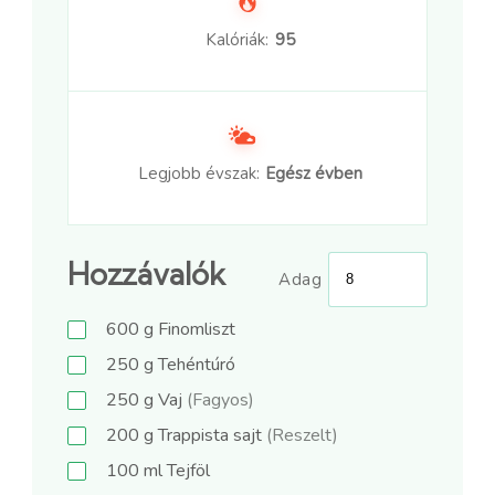
Kalóriák:
95
Legjobb évszak:
Egész évben
Hozzávalók
Adag
600
g
Finomliszt
250
g
Tehéntúró
250
g
Vaj
(Fagyos)
200
g
Trappista sajt
(Reszelt)
100
ml
Tejföl