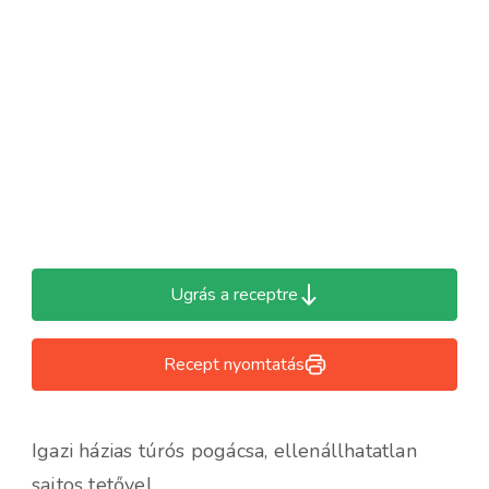
Ugrás a receptre
Recept nyomtatás
Igazi házias túrós pogácsa, ellenállhatatlan
sajtos tetővel.