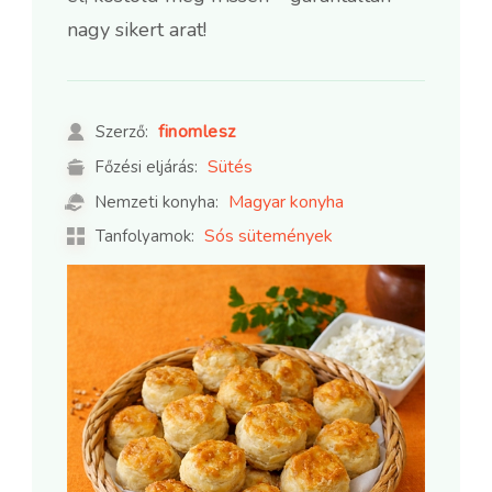
nagy sikert arat!
finomlesz
Szerző:
Sütés
Főzési eljárás:
Magyar konyha
Nemzeti konyha:
Sós sütemények
Tanfolyamok: