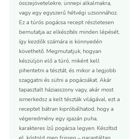
összejövetelekre, ünnepi alkalmakra,
vagy egy egyszerű hétvégi uzsonnához.
Ez a túrós pogácsa recept részletesen
bemutatja az elkészítés minden lépését,
így kezdők számára is könnyedén
követhető. Megmutatjuk, hogyan
készüljön elő a túró, miként kell
pihentetni a tésztát, és mikor a legjobb
szaggatni és sütni a pogácsákat. Akár
tapasztalt háziasszony vagy, akár most
ismerkedsz a kelt tészták világával, ezt a
receptet bátran kipróbálhatod, hogy a
végeredmény egy igazán puha,
karakteres ízű pogácsa legyen. Készítsd
el, kóstold meg frissen – garantáltan