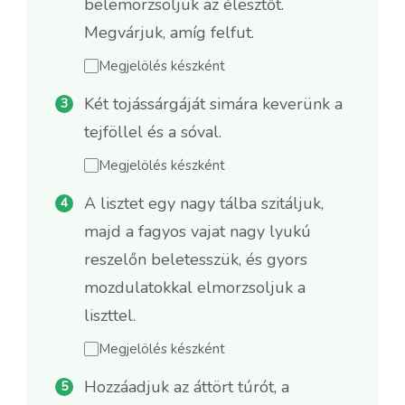
belemorzsoljuk az élesztőt.
Megvárjuk, amíg felfut.
Megjelölés készként
Két tojássárgáját simára keverünk a
tejföllel és a sóval.
Megjelölés készként
A lisztet egy nagy tálba szitáljuk,
majd a fagyos vajat nagy lyukú
reszelőn beletesszük, és gyors
mozdulatokkal elmorzsoljuk a
liszttel.
Megjelölés készként
Hozzáadjuk az áttört túrót, a