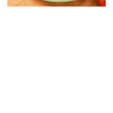
Húsos tekercs leveles tésztából:
ínycsiklandó sós finomság
1 óra 10 perc
Kezdő
Egyszerű recept