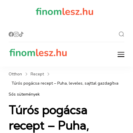
finomles
Recept, ami
finom lesz.
z.hu
finomlesz.hu
Recept, ami finom lesz.
Otthon
Recept
Túrós pogácsa recept – Puha, leveles, sajttal gazdagítva
Sós sütemények
Túrós pogácsa
recept – Puha,