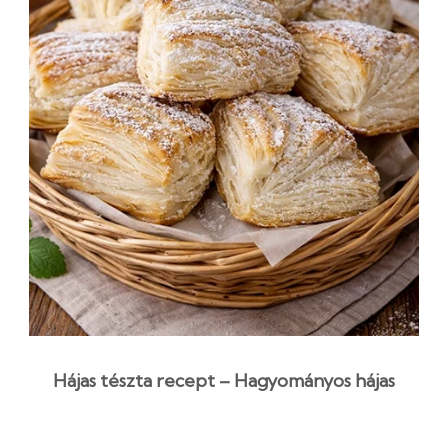
Hájas tészta recept – Hagyományos hájas
sütemény házi lekvárral
3 óra 15 perc
Középszint