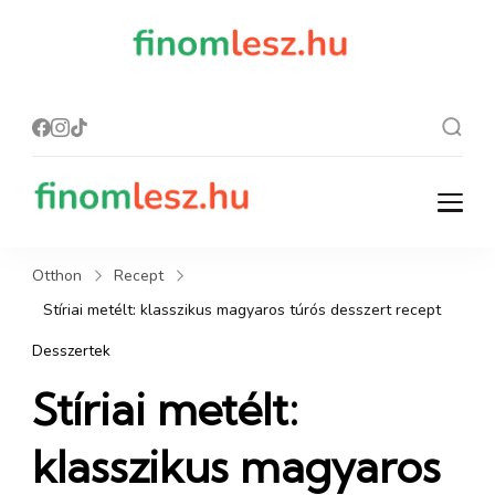
finomles
Recept, ami
finom lesz.
z.hu
finomlesz.hu
Recept, ami finom lesz.
Otthon
Recept
Stíriai metélt: klasszikus magyaros túrós desszert recept
Desszertek
Stíriai metélt:
klasszikus magyaros