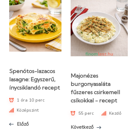
Spenótos-lazacos
Majonézes
lasagne: Egyszerű,
burgonyasaláta
ínycsiklandó recept
fűszeres csirkemell
csíkokkal - recept
1 óra 10 perc
Középszint
55 perc
Kezdő
Előző
Következő