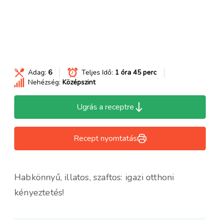
Adag:
6
Teljes Idő:
1 óra 45 perc
Nehézség:
Középszint
Ugrás a receptre
Recept nyomtatás
Habkönnyű, illatos, szaftos: igazi otthoni
kényeztetés!