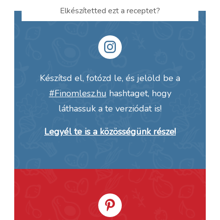
Elkészítetted ezt a receptet?
Készítsd el, fotózd le, és jelöld be a
#Finomlesz.hu
hashtaget, hogy
láthassuk a te verziódat is!
Legyél te is a közösségünk része!