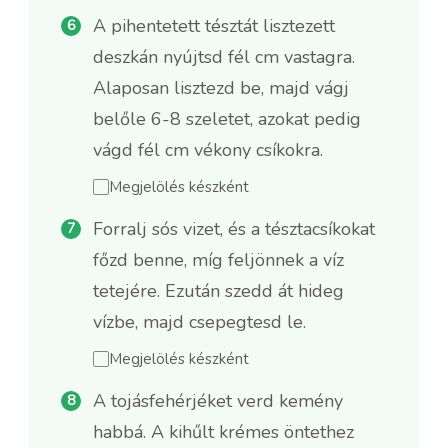
A pihentetett tésztát lisztezett
deszkán nyújtsd fél cm vastagra.
Alaposan lisztezd be, majd vágj
belőle 6-8 szeletet, azokat pedig
vágd fél cm vékony csíkokra.
Megjelölés készként
Forralj sós vizet, és a tésztacsíkokat
főzd benne, míg feljönnek a víz
tetejére. Ezután szedd át hideg
vízbe, majd csepegtesd le.
Megjelölés készként
A tojásfehérjéket verd kemény
habbá. A kihűlt krémes öntethez