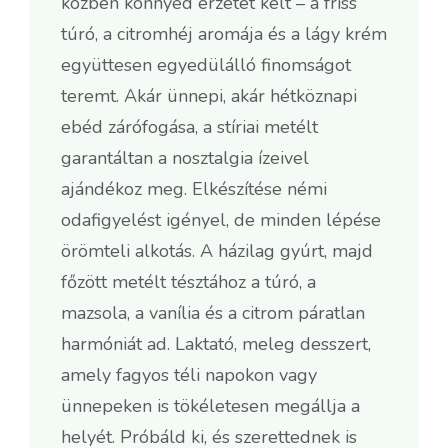
közben könnyed érzetet kelt – a friss
túró, a citromhéj aromája és a lágy krém
együttesen egyedülálló finomságot
teremt. Akár ünnepi, akár hétköznapi
ebéd zárófogása, a stíriai metélt
garantáltan a nosztalgia ízeivel
ajándékoz meg. Elkészítése némi
odafigyelést igényel, de minden lépése
örömteli alkotás. A házilag gyúrt, majd
főzött metélt tésztához a túró, a
mazsola, a vanília és a citrom páratlan
harmóniát ad. Laktató, meleg desszert,
amely fagyos téli napokon vagy
ünnepeken is tökéletesen megállja a
helyét. Próbáld ki, és szerettednek is