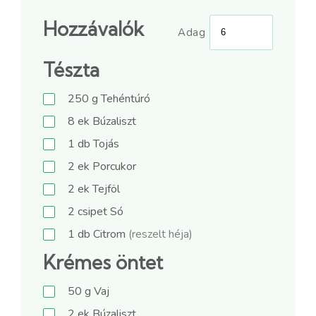
Hozzávalók
Adag
Tészta
250
g
Tehéntúró
8
ek
Búzaliszt
1
db
Tojás
2
ek
Porcukor
2
ek
Tejföl
2
csipet
Só
1
db
Citrom
(reszelt héja)
Krémes öntet
50
g
Vaj
2
ek
Búzaliszt