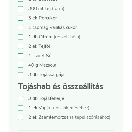
300
ml
Tej
(forró)
3
ek
Porcukor
1
csomag
Vaníliás cukor
1
db
Citrom
(reszelt héja)
2
ek
Tejföl
1
csipet
Só
40
g
Mazsola
3
db
Tojássárgája
Tojáshab és összeállítás
3
db
Tojásfehérje
1
ek
Vaj
(a tepsi kikenéséhez)
2
ek
Zsemlemorzsa
(a tepsi szórásához)