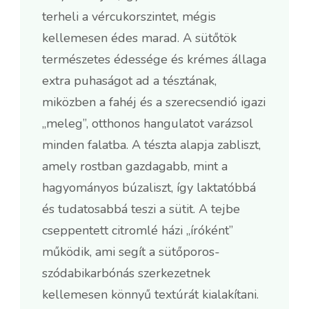
terheli a vércukorszintet, mégis
kellemesen édes marad. A sütőtök
természetes édessége és krémes állaga
extra puhaságot ad a tésztának,
miközben a fahéj és a szerecsendió igazi
„meleg”, otthonos hangulatot varázsol
minden falatba. A tészta alapja zabliszt,
amely rostban gazdagabb, mint a
hagyományos búzaliszt, így laktatóbbá
és tudatosabbá teszi a sütit. A tejbe
cseppentett citromlé házi „íróként”
működik, ami segít a sütőporos-
szódabikarbónás szerkezetnek
kellemesen könnyű textúrát kialakítani.