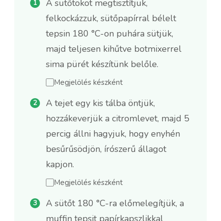
A sütőtököt megtisztítjuk,
felkockázzuk, sütőpapírral bélelt
tepsin 180 °C-on puhára sütjük,
majd teljesen kihűtve botmixerrel
sima pürét készítünk belőle.
Megjelölés készként
A tejet egy kis tálba öntjük,
hozzákeverjük a citromlevet, majd 5
percig állni hagyjuk, hogy enyhén
besűrűsödjön, írószerű állagot
kapjon.
Megjelölés készként
A sütőt 180 °C-ra előmelegítjük, a
muffin tepsit papírkapszlikkal