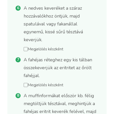
A nedves keveréket a száraz
hozzávalókhoz öntjük, majd
spatulával vagy fakanállal
egynemű, kissé sűrű tésztává
keverjük.
Megjelölés készként
A fahéjas réteghez egy kis tálban
összekeverjük az eritritet az őrölt
fahéjjal.
Megjelölés készként
A muffinformákat először kb. félig
megtöltjük tésztával, meghintjük a
fahéjas eritrit keverék felével, majd