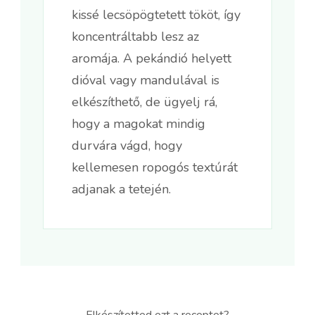
kissé lecsöpögtetett tököt, így
koncentráltabb lesz az
aromája. A pekándió helyett
dióval vagy mandulával is
elkészíthető, de ügyelj rá,
hogy a magokat mindig
durvára vágd, hogy
kellemesen ropogós textúrát
adjanak a tetején.
Elkészítetted ezt a receptet?