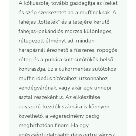
A kókuszolaj tovább gazdagítja az ízeket
és szép szerkezetet ad a muffinoknak. A
fahéjas „töltelék” és a tetejére kerülő
fahéjas-pekándiós morzsa különleges,
rétegezett élményt ad: minden
harapásnál érezhető a fűszeres, ropogós
réteg és a puhára sült sütőtökös belső
kontrasztja. Ez a cukormentes sütőtökös
muffin ideális tízóraihoz, uzsonnához,
vendégvárónak, vagy akár egy ünnepi
asztal részeként is. Az elkészítése
egyszerű, kezdők számára is könnyen
követhető, a végeredmény pedig
megbízhatóan finom. Ha egy
egészségtudatosabb desszertre vágysz,