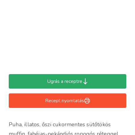
Ugrás a receptre
Recept nyomtatás
Puha, illatos, őszi cukormentes sütőtökös
muffin, fahéjas-pekándiós ropogós réteggel.