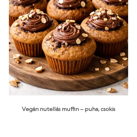
Vegán nutellás muffin – puha, csokis
desszert
53 perc
Kezdő