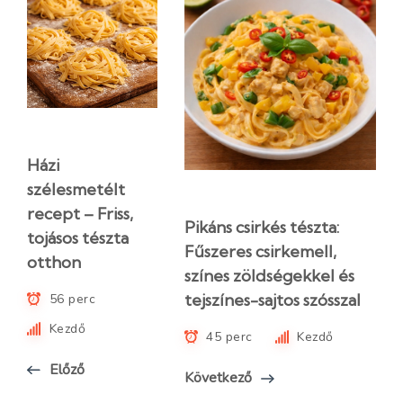
Házi
szélesmetélt
recept – Friss,
Pikáns csirkés tészta:
tojásos tészta
Fűszeres csirkemell,
otthon
színes zöldségekkel és
tejszínes-sajtos szósszal
56 perc
Kezdő
45 perc
Kezdő
Előző
Következő