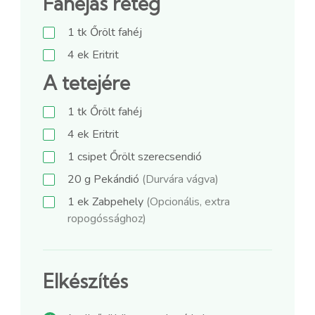
Fahéjas réteg
1
tk
Őrölt fahéj
4
ek
Eritrit
A tetejére
1
tk
Őrölt fahéj
4
ek
Eritrit
1
csipet
Őrölt szerecsendió
20
g
Pekándió
(Durvára vágva)
1
ek
Zabpehely
(Opcionális, extra
ropogóssághoz)
Elkészítés