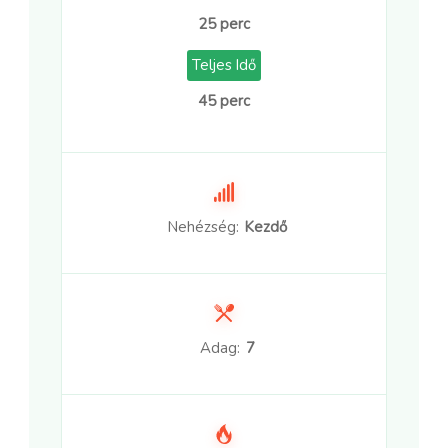
25 perc
Teljes Idő
45 perc
Nehézség:
Kezdő
Adag:
7