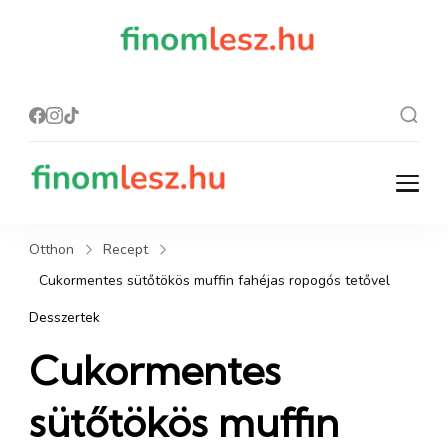
finomles
Recept, ami
finom lesz.
z.hu
finomlesz.hu
Recept, ami finom lesz.
Otthon
Recept
Cukormentes sütőtökös muffin fahéjas ropogós tetővel
Desszertek
Cukormentes
sütőtökös muffin