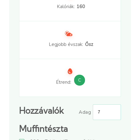
Kalóriák:
160
Legjobb évszak:
Ősz
C
Étrend:
Hozzávalók
Adag
Muffintészta