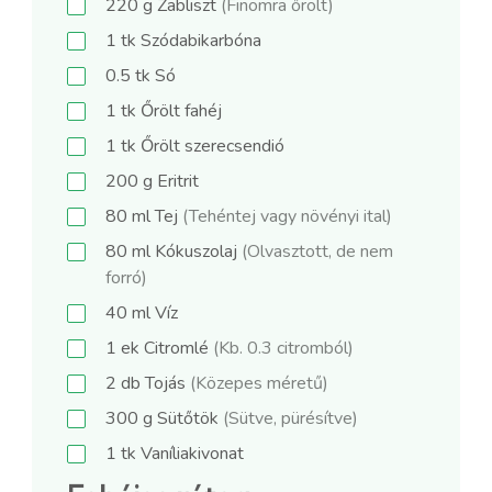
220
g
Zabliszt
(Finomra őrölt)
1
tk
Szódabikarbóna
0.5
tk
Só
1
tk
Őrölt fahéj
1
tk
Őrölt szerecsendió
200
g
Eritrit
80
ml
Tej
(Tehéntej vagy növényi ital)
80
ml
Kókuszolaj
(Olvasztott, de nem
forró)
40
ml
Víz
1
ek
Citromlé
(Kb. 0.3 citromból)
2
db
Tojás
(Közepes méretű)
300
g
Sütőtök
(Sütve, pürésítve)
1
tk
Vaníliakivonat