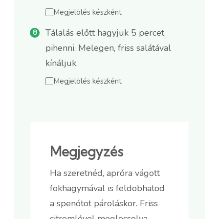
Megjelölés készként
Tálalás előtt hagyjuk 5 percet
pihenni. Melegen, friss salátával
kínáljuk.
Megjelölés készként
Megjegyzés
Ha szeretnéd, apróra vágott
fokhagymával is feldobhatod
a spenótot pároláskor. Friss
citromlével meglocsolva