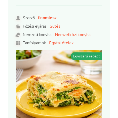
finomlesz
Szerző:
Sütés
Főzési eljárás:
Nemzetközi konyha
Nemzeti konyha:
Egytál ételek
Tanfolyamok:
Egyszerű recept