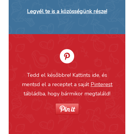
Legyél te is a közösségünk része!
Tedd el későbbre! Kattints ide, és
mentsd el a receptet a saját
Pinterest
tábládba, hogy bármikor megtaláld!