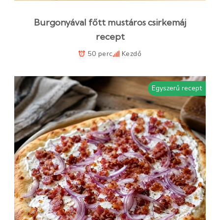
Burgonyával főtt mustáros csirkemáj
recept
50 perc
Kezdő
Egyszerű recept