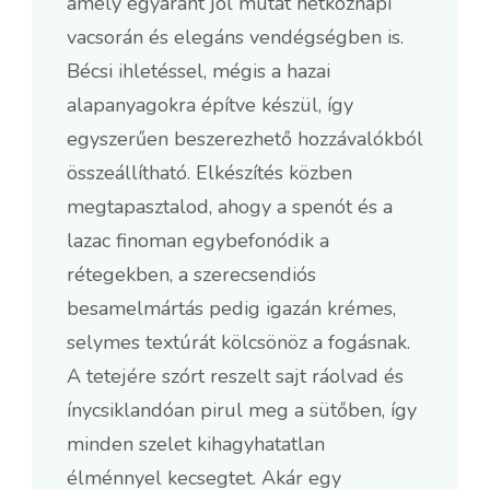
amely egyaránt jól mutat hétköznapi
vacsorán és elegáns vendégségben is.
Bécsi ihletéssel, mégis a hazai
alapanyagokra építve készül, így
egyszerűen beszerezhető hozzávalókból
összeállítható. Elkészítés közben
megtapasztalod, ahogy a spenót és a
lazac finoman egybefonódik a
rétegekben, a szerecsendiós
besamelmártás pedig igazán krémes,
selymes textúrát kölcsönöz a fogásnak.
A tetejére szórt reszelt sajt ráolvad és
ínycsiklandóan pirul meg a sütőben, így
minden szelet kihagyhatatlan
élménnyel kecsegtet. Akár egy