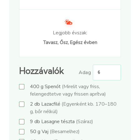
Legjobb évszak:
Tavasz, Ősz, Egész évben
Hozzávalók
Adag
400
g
Spenót
(Mirelit vagy friss,
felengedtetve vagy frissen aprítva)
2
db
Lazacfilé
(Egyenként kb. 170–180
g, bőr nélkül)
9
db
Lasagne tészta
(Száraz)
50
g
Vaj
(Besamelhez)