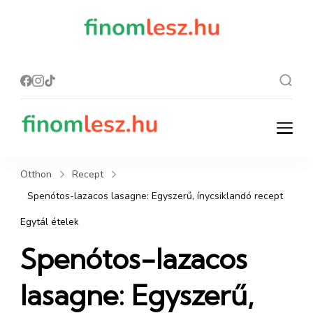
finomles
Recept, ami
finom lesz.
z.hu
finomlesz.hu
Recept, ami finom lesz.
Otthon
Recept
Spenótos-lazacos lasagne: Egyszerű, ínycsiklandó recept
Egytál ételek
Spenótos-lazacos
lasagne: Egyszerű,