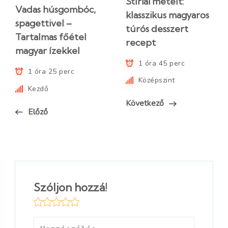
Stíriai metélt:
Vadas húsgombóc,
klasszikus magyaros
spagettivel –
túrós desszert
Tartalmas főétel
recept
magyar ízekkel
1 óra 45 perc
1 óra 25 perc
Középszint
Kezdő
Következő
Előző
Szóljon hozzá!