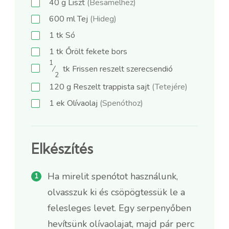
40
g
Liszt
(Besamelhez)
600
ml
Tej
(Hideg)
1
tk
Só
1
tk
Őrölt fekete bors
1
⁄
tk
Frissen reszelt szerecsendió
2
120
g
Reszelt trappista sajt
(Tetejére)
1
ek
Olívaolaj
(Spenóthoz)
Elkészítés
Ha mirelit spenótot használunk,
olvasszuk ki és csöpögtessük le a
felesleges levet. Egy serpenyőben
hevítsünk olívaolajat, majd pár perc