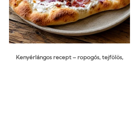
Kenyérlángos recept – ropogós, tejfölös,
szalonnás finomság házilag
1 óra 35 perc
Középszint
Egyszerű recept