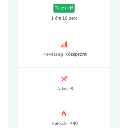
Teljes Idő
1 óra 10 perc
Nehézség:
Középszint
Adag:
6
Kalóriák:
440