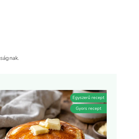
mságnak.
Egyszerű recept
Gyors recept