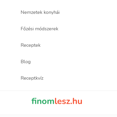
Nemzetek konyhái
Főzési módszerek
Receptek
Blog
Receptkvíz
finomles
Recept, ami fi