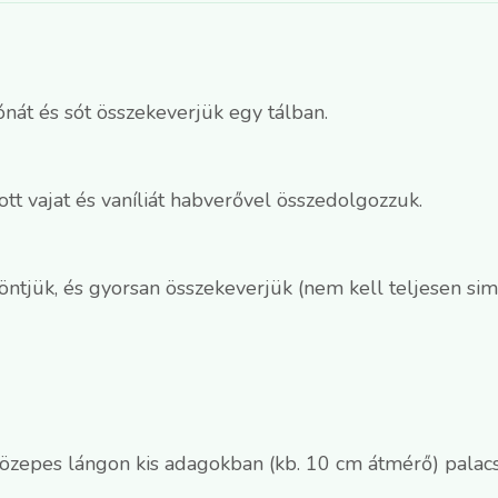
bónát és sót összekeverjük egy tálban.
tott vajat és vaníliát habverővel összedolgozzuk.
ntjük, és gyorsan összekeverjük (nem kell teljesen sim
özepes lángon kis adagokban (kb. 10 cm átmérő) palacs