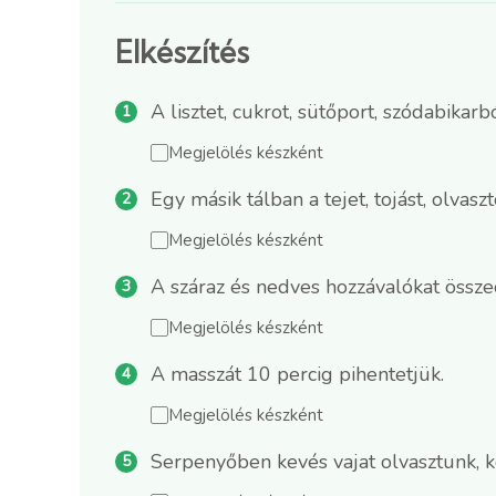
Elkészítés
A lisztet, cukrot, sütőport, szódabikar
Megjelölés készként
Egy másik tálban a tejet, tojást, olvasz
Megjelölés készként
A száraz és nedves hozzávalókat összeö
Megjelölés készként
A masszát 10 percig pihentetjük.
Megjelölés készként
Serpenyőben kevés vajat olvasztunk, k