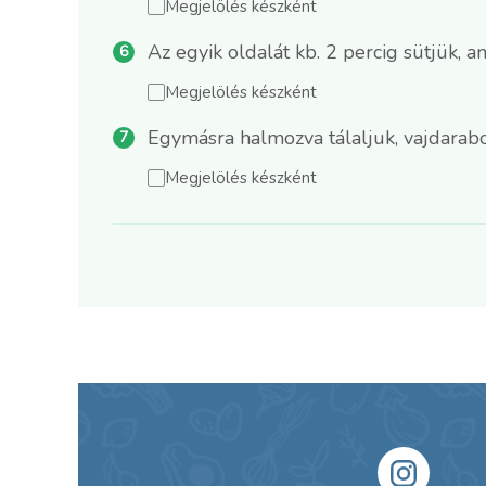
Megjelölés készként
Az egyik oldalát kb. 2 percig sütjük,
Megjelölés készként
Egymásra halmozva tálaljuk, vajdarabo
Megjelölés készként