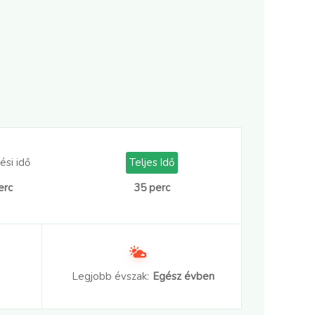
ési idő
Teljes Idő
erc
35 perc
Legjobb évszak:
Egész évben