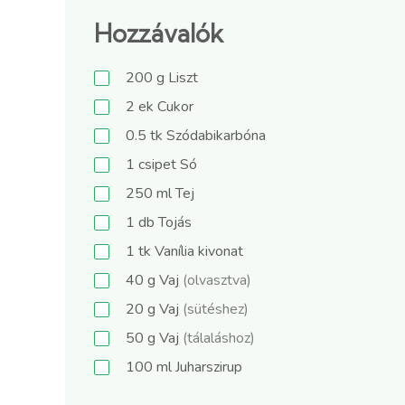
Hozzávalók
200
g
Liszt
2
ek
Cukor
0.5
tk
Szódabikarbóna
1
csipet
Só
250
ml
Tej
1
db
Tojás
1
tk
Vanília kivonat
40
g
Vaj
(olvasztva)
20
g
Vaj
(sütéshez)
50
g
Vaj
(tálaláshoz)
100
ml
Juharszirup