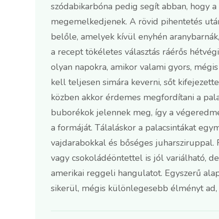
szódabikarbóna pedig segít abban, hogy a
megemelkedjenek. A rövid pihentetés után
belőle, amelyek kívül enyhén aranybarnák
a recept tökéletes választás ráérős hétvég
olyan napokra, amikor valami gyors, mégis
kell teljesen simára keverni, sőt kifejezett
közben akkor érdemes megfordítani a palac
buborékok jelennek meg, így a végeredmé
a formáját. Tálaláskor a palacsintákat egy
vajdarabokkal és bőséges juharsziruppal. F
vagy csokoládéöntettel is jól variálható, d
amerikai reggeli hangulatot. Egyszerű al
sikerül, mégis különlegesebb élményt ad, 