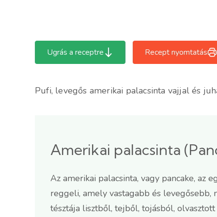
Ugrás a receptre
Recept nyomtatás
Pufi, levegős amerikai palacsinta vajjal és j
Amerikai palacsinta (Pan
Az amerikai palacsinta, vagy pancake, az 
reggeli, amely vastagabb és levegősebb, 
tésztája lisztből, tejből, tojásból, olvasztot