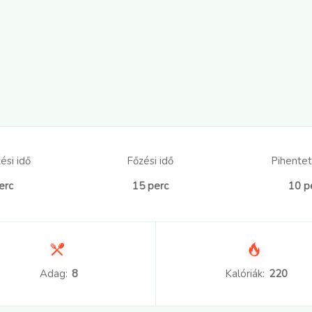
ési idő
Főzési idő
Pihentet
erc
15 perc
10 p
Adag:
8
Kalóriák:
220