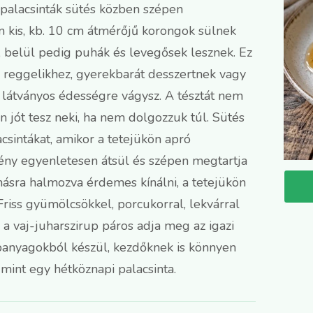
 palacsinták sütés közben szépen
 kis, kb. 10 cm átmérőjű korongok sülnek
, belül pedig puhák és levegősek lesznek. Ez
i reggelikhez, gyerekbarát desszertnek vagy
 látványos édességre vágysz. A tésztát nem
en jót tesz neki, ha nem dolgozzuk túl. Sütés
sintákat, amikor a tetejükön apró
ny egyenletesen átsül és szépen megtartja
másra halmozva érdemes kínálni, a tetejükön
riss gyümölcsökkel, porcukorral, lekvárral
e a vaj-juharszirup páros adja meg az igazi
apanyagokból készül, kezdőknek is könnyen
mint egy hétköznapi palacsinta.