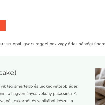
uharsziruppal, gyors reggelinek vagy édes hétvégi fino
cake)
egyik legismertebb és legkedveltebb édes
mint a hagyományos vékony palacsinta. A
t vajból, cukorból és vaníliából készül, a