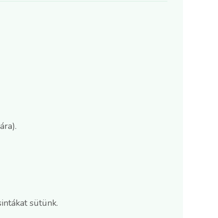
ára).
intákat sütünk.