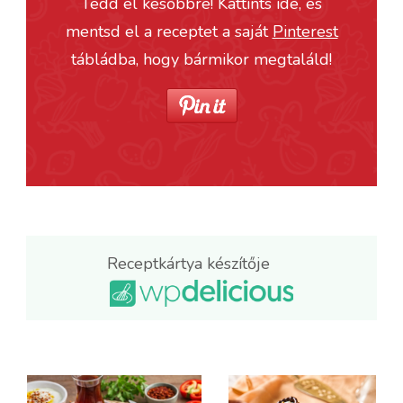
Tedd el későbbre! Kattints ide, és
mentsd el a receptet a saját
Pinterest
tábládba, hogy bármikor megtaláld!
Receptkártya készítője