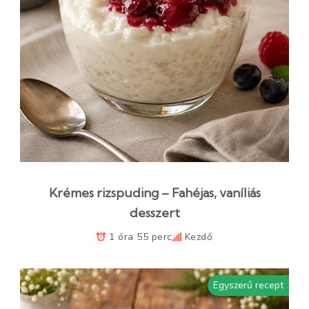
Krémes rizspuding – Fahéjas, vaníliás
desszert
1 óra 55 perc
Kezdő
Egyszerű recept