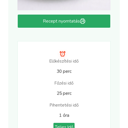
Recept nyomtatás
Előkészítési idő
30 perc
Főzési idő
25 perc
Pihentetési idő
1 óra
Teljes Idő