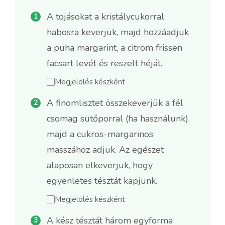
A tojásokat a kristálycukorral
habosra keverjük, majd hozzáadjuk
a puha margarint, a citrom frissen
facsart levét és reszelt héját.
Megjelölés készként
A finomlisztet összekeverjük a fél
csomag sütőporral (ha használunk),
majd a cukros-margarinos
masszához adjuk. Az egészet
alaposan elkeverjük, hogy
egyenletes tésztát kapjunk.
Megjelölés készként
A kész tésztát három egyforma