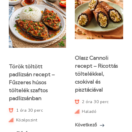
Olasz Cannoli
recept – Ricottás
Török töltött
töltelékkel,
padlizsán recept –
csokival és
Fűszeres húsos
pisztáciával
töltelék szaftos
padlizsánban
2 óra 30 perc
1 óra 30 perc
Haladó
Középszint
Következő