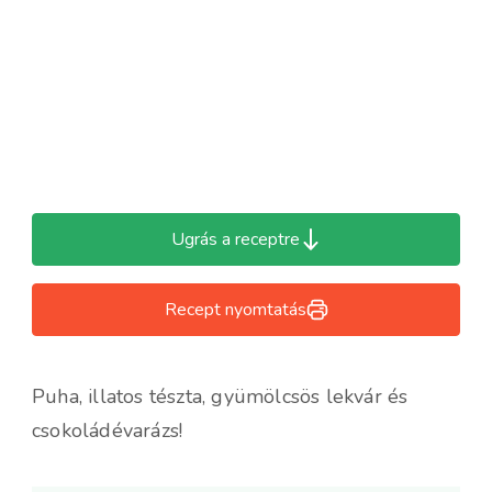
Ugrás a receptre
Recept nyomtatás
Puha, illatos tészta, gyümölcsös lekvár és
csokoládévarázs!