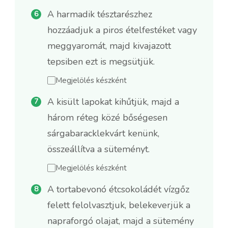
A harmadik tésztarészhez
hozzáadjuk a piros ételfestéket vagy
meggyaromát, majd kivajazott
tepsiben ezt is megsütjük.
Megjelölés készként
A kisült lapokat kihűtjük, majd a
három réteg közé bőségesen
sárgabaracklekvárt kenünk,
összeállítva a süteményt.
Megjelölés készként
A tortabevonó étcsokoládét vízgőz
felett felolvasztjuk, belekeverjük a
napraforgó olajat, majd a sütemény