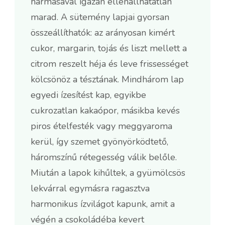
hármasával igazán ellenállhatatlan
marad. A sütemény lapjai gyorsan
összeállíthatók: az arányosan kimért
cukor, margarin, tojás és liszt mellett a
citrom reszelt héja és leve frissességet
kölcsönöz a tésztának. Mindhárom lap
egyedi ízesítést kap, egyikbe
cukrozatlan kakaópor, másikba kevés
piros ételfesték vagy meggyaroma
kerül, így szemet gyönyörködtető,
háromszínű rétegesség válik belőle.
Miután a lapok kihűltek, a gyümölcsös
lekvárral egymásra ragasztva
harmonikus ízvilágot kapunk, amit a
végén a csokoládéba kevert