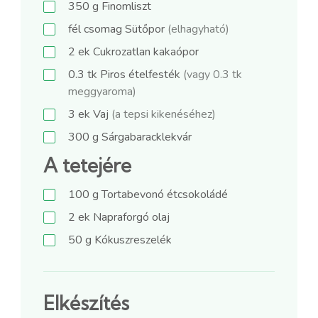
350
g
Finomliszt
fél
csomag
Sütőpor
(elhagyható)
2
ek
Cukrozatlan kakaópor
0.3
tk
Piros ételfesték
(vagy 0.3 tk
meggyaroma)
3
ek
Vaj
(a tepsi kikenéséhez)
300
g
Sárgabaracklekvár
A tetejére
100
g
Tortabevonó étcsokoládé
2
ek
Napraforgó olaj
50
g
Kókuszreszelék
Elkészítés