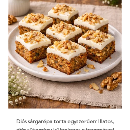
Diós sárgarépa torta egyszerűen: Illatos,
diós sütemény különleges citrommázzal