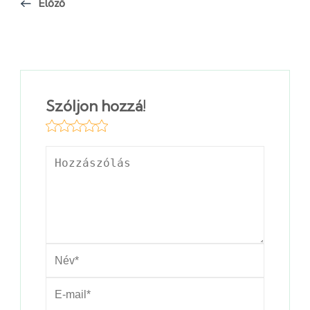
Előző
Szóljon hozzá!