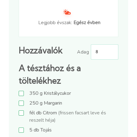
Legjobb évszak:
Egész évben
Hozzávalók
Adag
A tésztához és a
töltelékhez
350
g
Kristálycukor
250
g
Margarin
fél
db
Citrom
(frissen facsart leve és
reszelt héja)
5
db
Tojás