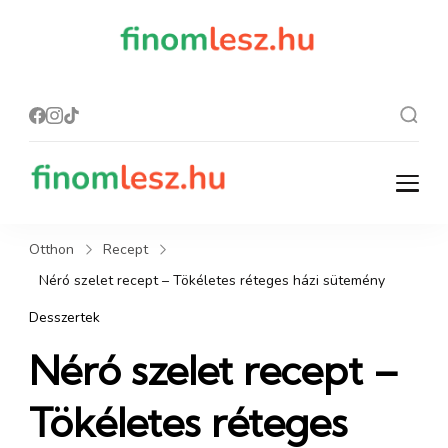
finomles
Recept, ami
finom lesz.
z.hu
finomlesz.hu
Recept, ami finom lesz.
Otthon
Recept
Néró szelet recept – Tökéletes réteges házi sütemény
Desszertek
Néró szelet recept –
Tökéletes réteges