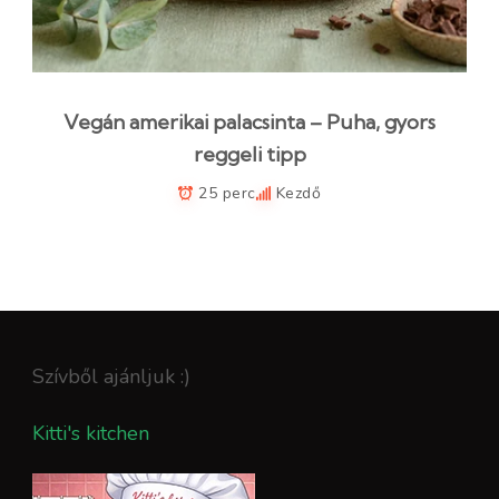
Vegán amerikai palacsinta – Puha, gyors
reggeli tipp
25 perc
Kezdő
Szívből ajánljuk :)
Kitti's kitchen