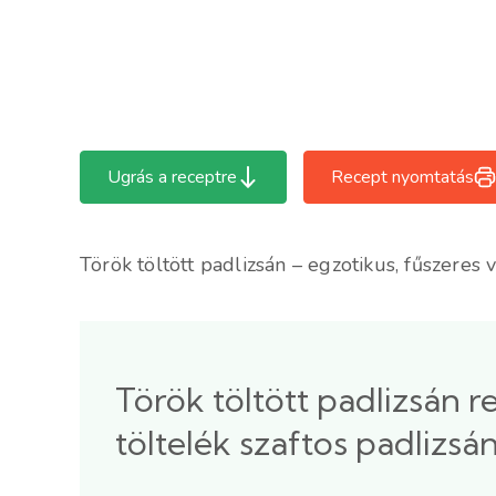
Ugrás a receptre
Recept nyomtatás
Török töltött padlizsán – egzotikus, fűszeres 
Török töltött padlizsán 
töltelék szaftos padlizs