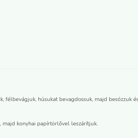
, félbevágjuk, húsukat bevagdossuk, majd besózzuk és 
, majd konyhai papírtörlővel leszárítjuk.