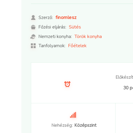
finomlesz
Szerző:
Sütés
Főzési eljárás:
Török konyha
Nemzeti konyha:
Főételek
Tanfolyamok:
Előkészít
30 p
Nehézség:
Középszint