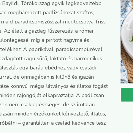
 Bayildi, Törökország egyik legkedveltebb
san meghámozott padlizsánokat szaftos,
, majd paradicsomszósszal meglocsolva, friss
 Az ételt a gazdag fűszerezés, a római
ülönlegessé, míg a pirított hagyma és
ltelékhez. A paprikával, paradicsompürével
dagított ragu sűrű, laktató és harmonikus
álasztás egy baráti ebédhez vagy családi
gurral, de önmagában is kitűnő és igazán
tése könnyű, mégis látványos és illatos fogást
nden rajongóját elkápráztatja. A padlizsán
szen nem csak egészséges, de számtalan
izsán minden érzékünket kényeztető, illatos,
óbálni – garantáltan a család kedvence lesz!