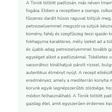
A Török töltött padlizsán, más néven Imam
fogása. Ebben a receptben a zsenge, csíko
fűszeres darált húsos raguval töltjük meg
petrezselyemmel megszórva sütjük készre.
kömény, fahéj és szegfűszeg teszi igazán k
fokhagyma karakteres, mély ízeket ad a tö
és újabb adag petrezselyemmel tovább gaz
egységet alkot a padlizsánnal. Tökéletes v
vacsorához: kínálhatjuk párolt rizzsel, bul
autentikus élményt nyújt. A recept elkészí
eredményez, amely a mediterrán konyha mi
korunk egyik legnépszerűbb zöldsége, hi
módon felhasználható. A Török töltött padl
gazdag étel, amit egyszerűen érdemes kipr