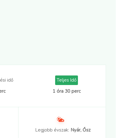
ési idő
Teljes Idő
erc
1 óra 30 perc
Legjobb évszak:
Nyár, Ősz