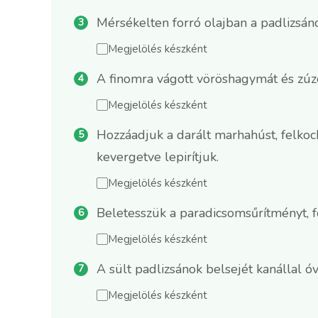
Mérsékelten forró olajban a padlizsáno
Megjelölés készként
A finomra vágott vöröshagymát és zúzo
Megjelölés készként
Hozzáadjuk a darált marhahúst, felkock
kevergetve lepirítjuk.
Megjelölés készként
Beletesszük a paradicsomsűrítményt, fe
Megjelölés készként
A sült padlizsánok belsejét kanállal ó
Megjelölés készként