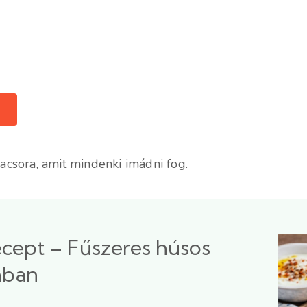
vacsora, amit mindenki imádni fog.
recept – Fűszeres húsos
ánban