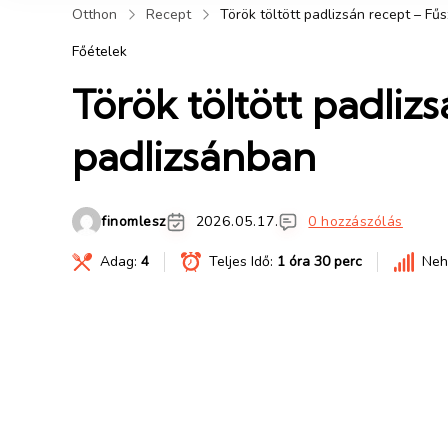
Otthon
Recept
Török töltött padlizsán recept – Fű
Főételek
Török töltött padliz
padlizsánban
finomlesz
2026.05.17.
0 hozzászólás
Adag:
4
Teljes Idő:
1 óra 30 perc
Neh