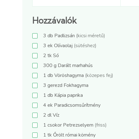
Hozzávalók
3
db
Padlizsán
(kicsi méretű)
3
ek
Olívaolaj
(sütéshez)
2
tk
Só
300
g
Darált marhahús
1
db
Vöröshagyma
(közepes fej)
3
gerezd
Fokhagyma
1
db
Kápia paprika
4
ek
Paradicsomsűrítmény
2
dl
Víz
1
csokor
Petrezselyem
(friss)
1
tk
Őrölt római kömény