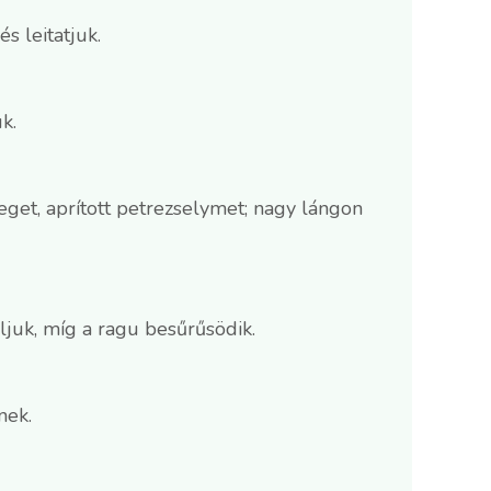
s leitatjuk.
k.
eget, aprított petrezselymet; nagy lángon
ljuk, míg a ragu besűrűsödik.
nek.