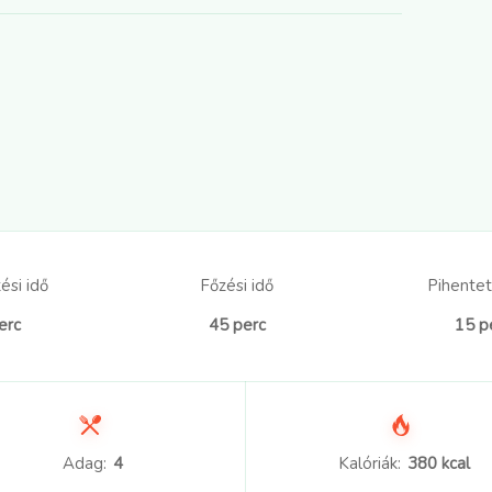
ési idő
Főzési idő
Pihentet
erc
45 perc
15 p
Adag:
4
Kalóriák:
380 kcal