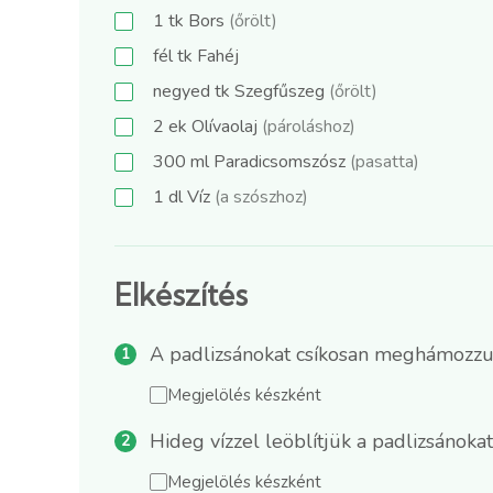
1
tk
Bors
(őrölt)
fél
tk
Fahéj
negyed
tk
Szegfűszeg
(őrölt)
2
ek
Olívaolaj
(pároláshoz)
300
ml
Paradicsomszósz
(pasatta)
1
dl
Víz
(a szószhoz)
Elkészítés
A padlizsánokat csíkosan meghámozzuk
Megjelölés készként
Hideg vízzel leöblítjük a padlizsánokat
Megjelölés készként