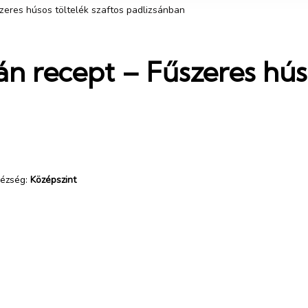
szeres húsos töltelék szaftos padlizsánban
sán recept – Fűszeres hús
ézség:
Középszint