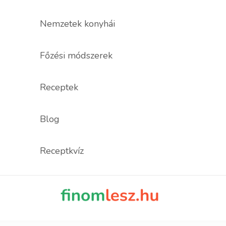
Nemzetek konyhái
Főzési módszerek
Receptek
Blog
Receptkvíz
finomles
Recept, ami fi