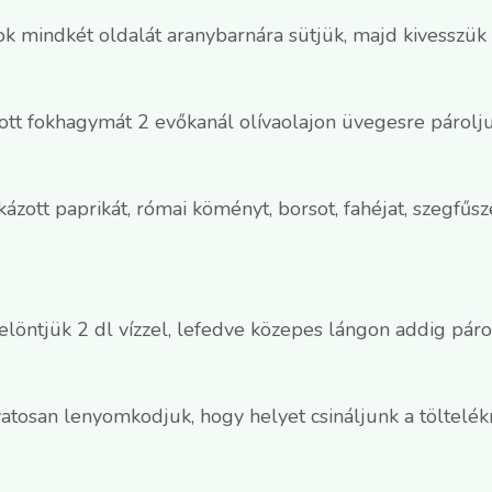
k mindkét oldalát aranybarnára sütjük, majd kivesszük é
tt fokhagymát 2 evőkanál olívaolajon üvegesre párolju
ázott paprikát, római köményt, borsot, fahéjat, szegfűsz
löntjük 2 dl vízzel, lefedve közepes lángon addig páro
vatosan lenyomkodjuk, hogy helyet csináljunk a töltelék