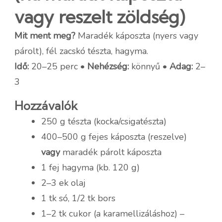
vagy reszelt zöldség)
Mit ment meg?
Maradék káposzta (nyers vagy
párolt), fél zacskó tészta, hagyma.
Idő:
20–25 perc •
Nehézség:
könnyű •
Adag:
2–
3
Hozzávalók
250 g tészta (kocka/csigatészta)
400–500 g fejes káposzta (reszelve)
vagy
maradék párolt káposzta
1 fej hagyma (kb. 120 g)
2–3 ek olaj
1 tk só, 1/2 tk bors
1–2 tk cukor (a karamellizáláshoz) –