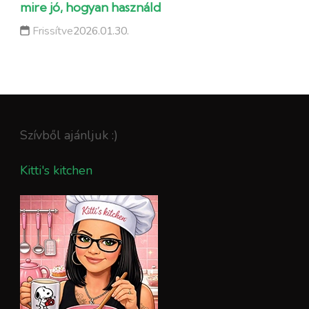
mire jó, hogyan használd
Frissítve
2026.01.30.
Szívből ajánljuk :)
Kitti's kitchen