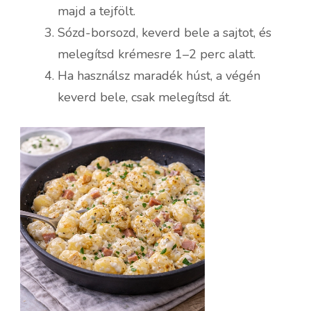
majd a tejfölt.
Sózd-borsozd, keverd bele a sajtot, és
melegítsd krémesre 1–2 perc alatt.
Ha használsz maradék húst, a végén
keverd bele, csak melegítsd át.