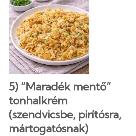
5) “Maradék mentő”
tonhalkrém
(szendvicsbe, pirítósra,
mártogatósnak)