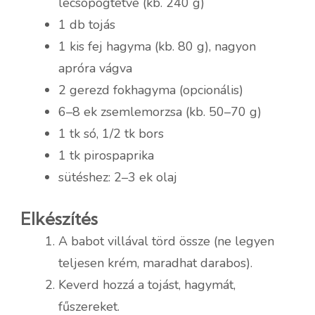
lecsöpögtetve (kb. 240 g)
1 db tojás
1 kis fej hagyma (kb. 80 g), nagyon
apróra vágva
2 gerezd fokhagyma (opcionális)
6–8 ek zsemlemorzsa (kb. 50–70 g)
1 tk só, 1/2 tk bors
1 tk pirospaprika
sütéshez: 2–3 ek olaj
Elkészítés
A babot villával törd össze (ne legyen
teljesen krém, maradhat darabos).
Keverd hozzá a tojást, hagymát,
fűszereket.