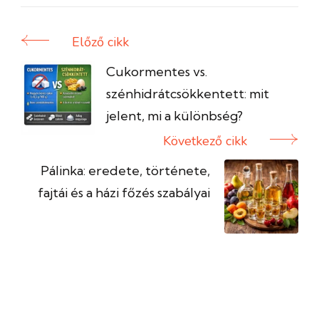
Előző cikk
Bejegyzés
navigáció
Cukormentes vs.
szénhidrátcsökkentett: mit
jelent, mi a különbség?
Következő cikk
Pálinka: eredete, története,
fajtái és a házi főzés szabályai