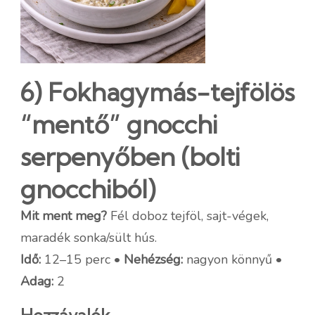
6) Fokhagymás-tejfölös
“mentő” gnocchi
serpenyőben (bolti
gnocchiból)
Mit ment meg?
Fél doboz tejföl, sajt-végek,
maradék sonka/sült hús.
Idő:
12–15 perc •
Nehézség:
nagyon könnyű •
Adag:
2
Hozzávalók