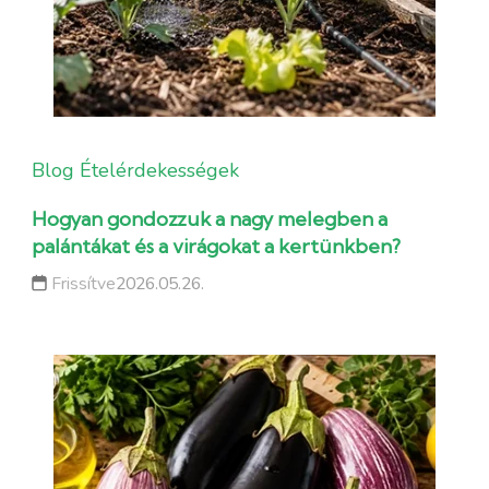
Blog
Ételérdekességek
Hogyan gondozzuk a nagy melegben a
palántákat és a virágokat a kertünkben?
Frissítve
2026.05.26.