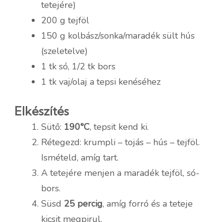
tetejére)
200 g tejföl
150 g kolbász/sonka/maradék sült hús
(szeletelve)
1 tk só, 1/2 tk bors
1 tk vaj/olaj a tepsi kenéséhez
Elkészítés
Sütő:
190°C
, tepsit kend ki.
Rétegezd: krumpli – tojás – hús – tejföl.
Ismételd, amíg tart.
A tetejére menjen a maradék tejföl, só-
bors.
Süsd
25 percig
, amíg forró és a teteje
kicsit megpirul.