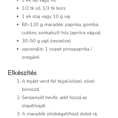
1/2 tk só, 1/3 tk bors
1 ek olaj vagy 10 g vaj
80–120 g maradék: paprika, gomba,
cukkini, sonka/sült hús (apróra vágva)
30–50 g sajt (reszelve)
opcionális: 1 csipet pirospaprika /
oregánó
Elkészítés
A tojást verd fel tejjel/vízzel, sózd-
borsozd.
Serpenyőt hevíts, add hozzá az
olajat/vajat.
A maradék zöldséget/húst dobd rá,