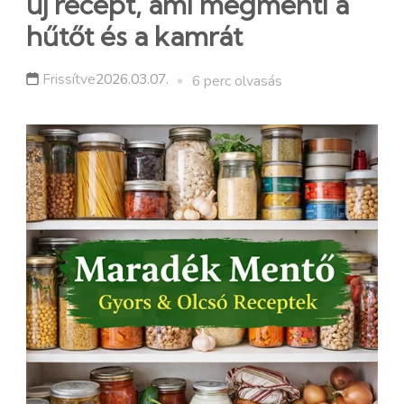
új recept, ami megmenti a
hűtőt és a kamrát
Frissítve
2026.03.07.
6 perc olvasás