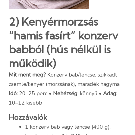
2) Kenyérmorzsás
“hamis fasírt” konzerv
babból (hús nélkül is
működik)
Mit ment meg?
Konzerv bab/lencse, szikkadt
zsemle/kenyér (morzsának), maradék hagyma.
Idő:
20–25 perc •
Nehézség:
könnyű •
Adag:
10–12 kisebb
Hozzávalók
1 konzerv bab vagy lencse (400 g),