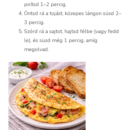
pirítsd 1–2 percig.
Öntsd rá a tojást, közepes lángon süsd 2–
3 percig.
Szórd rá a sajtot, hajtsd félbe (vagy fedd
le), és süsd még 1 percig, amíg
megolvad.