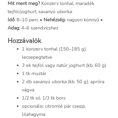
Mit ment meg?
Konzerv tonhal, maradék
tejföl/joghurt, savanyú uborka.
Idő:
8–10 perc •
Nehézség:
nagyon könnyű •
Adag:
4–6 szendvicshez
Hozzávalók
1 konzerv tonhal (150–185 g),
lecsepegtetve
3 ek tejföl vagy natúr joghurt (kb. 60 g)
1 tk mustár
2 db savanyú uborka (kb. 50 g), apróra
vágva
1/2 tk só, 1/3 tk bors
opcionális: citromlé pár csepp,
lilahagyma