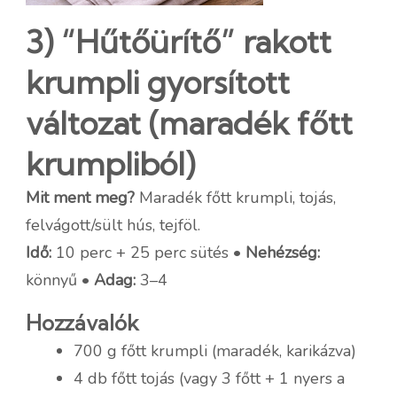
3) “Hűtőürítő” rakott
krumpli gyorsított
változat (maradék főtt
krumpliból)
Mit ment meg?
Maradék főtt krumpli, tojás,
felvágott/sült hús, tejföl.
Idő:
10 perc + 25 perc sütés •
Nehézség:
könnyű •
Adag:
3–4
Hozzávalók
700 g főtt krumpli (maradék, karikázva)
4 db főtt tojás (vagy 3 főtt + 1 nyers a