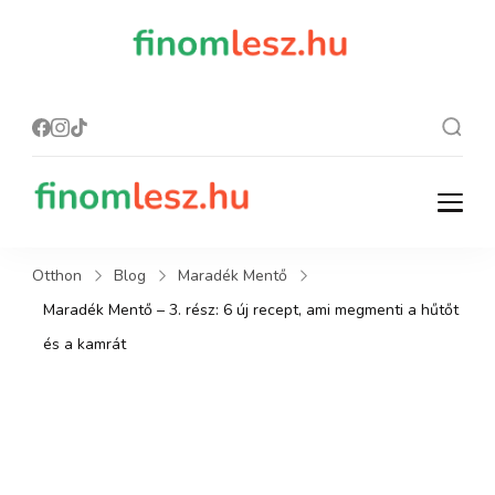
finomles
Recept, ami
finom lesz.
z.hu
finomlesz.hu
Recept, ami finom lesz.
Otthon
Blog
Maradék Mentő
Maradék Mentő – 3. rész: 6 új recept, ami megmenti a hűtőt
és a kamrát