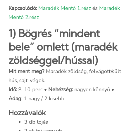
Kapcsolódó:
Maradék Mentő 1.rész
és
Maradék
Mentő 2.rész
1) Bögrés “mindent
bele” omlett (maradék
zöldséggel/hússal)
Mit ment meg?
Maradék zöldség, felvágott/sült
hús, sajt-végek.
Idő:
8–10 perc •
Nehézség:
nagyon könnyű •
Adag:
1 nagy / 2 kisebb
Hozzávalók
3 db tojás
2 ek tej vagy víz