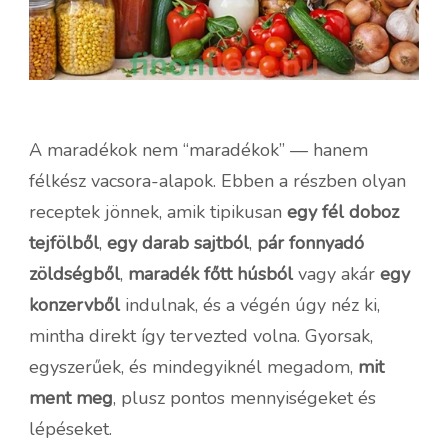
A maradékok nem “maradékok” — hanem
félkész vacsora-alapok. Ebben a részben olyan
receptek jönnek, amik tipikusan
egy fél doboz
tejfölből
,
egy darab sajtból
,
pár fonnyadó
zöldségből
,
maradék főtt húsból
vagy akár
egy
konzervből
indulnak, és a végén úgy néz ki,
mintha direkt így tervezted volna. Gyorsak,
egyszerűek, és mindegyiknél megadom,
mit
ment meg
, plusz pontos mennyiségeket és
lépéseket.