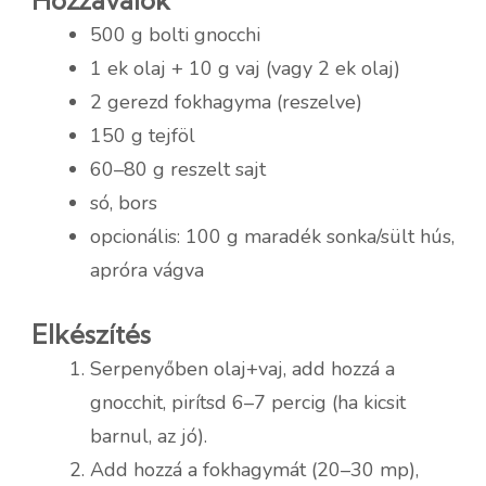
500 g bolti gnocchi
1 ek olaj + 10 g vaj (vagy 2 ek olaj)
2 gerezd fokhagyma (reszelve)
150 g tejföl
60–80 g reszelt sajt
só, bors
opcionális: 100 g maradék sonka/sült hús,
apróra vágva
Elkészítés
Serpenyőben olaj+vaj, add hozzá a
gnocchit, pirítsd 6–7 percig (ha kicsit
barnul, az jó).
Add hozzá a fokhagymát (20–30 mp),