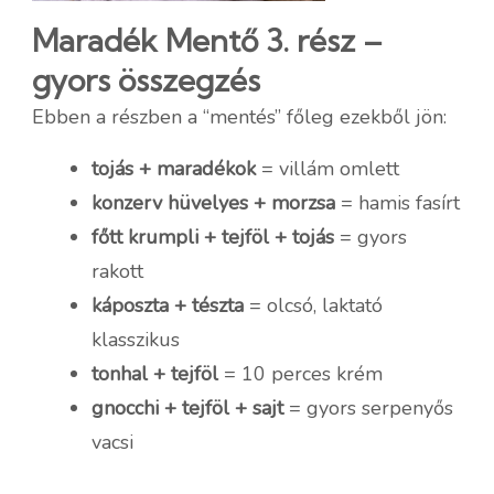
Maradék Mentő 3. rész –
gyors összegzés
Ebben a részben a “mentés” főleg ezekből jön:
tojás + maradékok
= villám omlett
konzerv hüvelyes + morzsa
= hamis fasírt
főtt krumpli + tejföl + tojás
= gyors
rakott
káposzta + tészta
= olcsó, laktató
klasszikus
tonhal + tejföl
= 10 perces krém
gnocchi + tejföl + sajt
= gyors serpenyős
vacsi