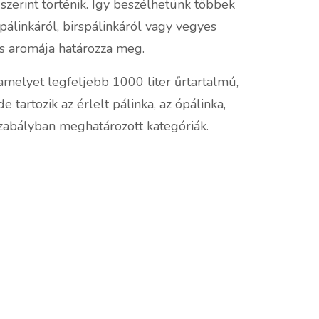
szerint történik. Így beszélhetünk többek
pálinkáról, birspálinkáról vagy vegyes
és aromája határozza meg.
, amelyet legfeljebb 1000 liter űrtartalmú,
 tartozik az érlelt pálinka, az ópálinka,
szabályban meghatározott kategóriák.