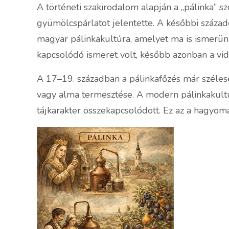
A történeti szakirodalom alapján a „pálinka” s
gyümölcspárlatot jelentette. A későbbi század
magyar pálinkakultúra, amelyet ma is ismerün
kapcsolódó ismeret volt, később azonban a vid
A 17–19. században a pálinkafőzés már széleseb
vagy alma termesztése. A modern pálinkakultúra
tájkarakter összekapcsolódott. Ez az a hagyom