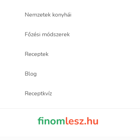
Nemzetek konyhái
Főzési módszerek
Receptek
Blog
Receptkvíz
finomles
Recept, ami fi