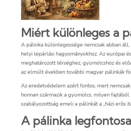
Miért különleges a 
A pálinka különlegessége nemcsak abban áll, 
helyi lepárlási hagyományokhoz. Az európai és
meghatározott térséghez, gyümölcshöz és előál
az elmúlt években további magyar pálinkák föl
Az eredetvédelem azért fontos, mert nemcsak
honnan származik a gyümölcs, milyen fajtából ké
szabályozottság emeli a pálinkát a „házi erős 
A pálinka legfontosa