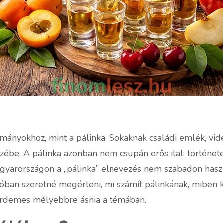
ományokhoz, mint a pálinka. Sokaknak családi emlék, vi
zébe. A pálinka azonban nem csupán erős ital: története,
 Magyarországon a „pálinka” elnevezés nem szabadon ha
lóban szeretné megérteni, mi számít pálinkának, miben k
k érdemes mélyebbre ásnia a témában.