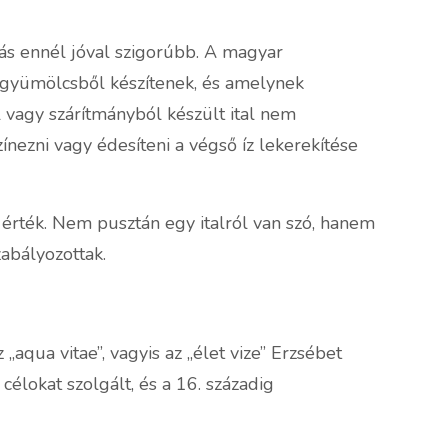
s ennél jóval szigorúbb. A magyar
 gyümölcsből készítenek, és amelynek
l vagy szárítmányból készült ital nem
nezni vagy édesíteni a végső íz lekerekítése
 érték. Nem pusztán egy italról van szó, hanem
zabályozottak.
qua vitae”, vagyis az „élet vize” Erzsébet
célokat szolgált, és a 16. századig