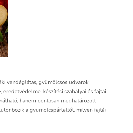
déki vendéglátás, gyümölcsös udvarok
 eredetvédelme, készítési szabályai és fajtái
sználható, hanem pontosan meghatározott
ülönbözik a gyümölcspárlattól, milyen fajtái