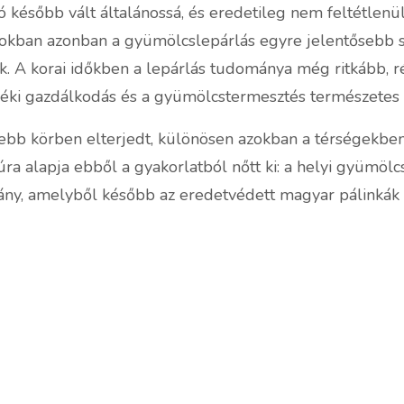
zó később vált általánossá, és eredetileg nem feltétlenü
okban azonban a gyümölcslepárlás egyre jelentősebb sze
k. A korai időkben a lepárlás tudománya még ritkább, 
éki gazdálkodás és a gyümölcstermesztés természetes k
b körben elterjedt, különösen azokban a térségekben, aho
 alapja ebből a gyakorlatból nőtt ki: a helyi gyümölcs
ány, amelyből később az eredetvédett magyar pálinkák r