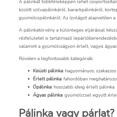
A pálinkát többféleképpen lehet csoportosítan
között szilvapálinkáról, barackpálinkáról, kört
gyümölcspálinkáról. Az ízvilágot alapvetően a 
A pálinkatörvény a különleges eljárással készül
rézfelületet is tartalmazó lepárlóberendezésben
valamint a gyümölcságyon érlelt, vagyis ágyas
Röviden a legfontosabb kategóriák:
Kisüsti pálinka
: hagyományos, szakaszos 
Érlelt pálinka
: fahordóban meghatározott
Ópálinka
: hosszabb ideig érlelt pálinka.
Ágyas pálinka
: gyümölccsel együtt érlel
Pálinka vagy párlat