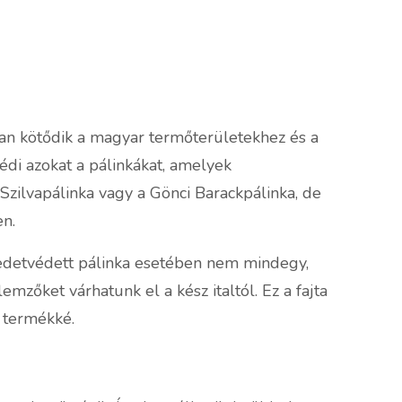
an kötődik a magyar termőterületekhez és a
édi azokat a pálinkákat, amelyek
Szilvapálinka vagy a Gönci Barackpálinka, de
en.
edetvédett pálinka esetében nem mindegy,
emzőket várhatunk el a kész italtól. Ez a fajta
ó termékké.