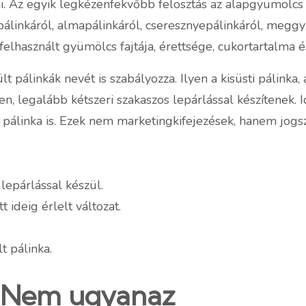
i. Az egyik legkézenfekvőbb felosztás az alapgyümölcs 
epálinkáról, almapálinkáról, cseresznyepálinkáról, meggy
felhasznált gyümölcs fajtája, érettsége, cukortartalma 
t pálinkák nevét is szabályozza. Ilyen a kisüsti pálinka
, legalább kétszeri szakaszos lepárlással készítenek. Ide
 pálinka is. Ezek nem marketingkifejezések, hanem jog
lepárlással készül.
 ideig érlelt változat.
t pálinka.
? Nem ugyanaz