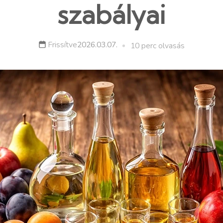
szabályai
Frissítve
2026.03.07.
10 perc olvasás