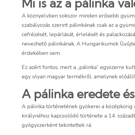
Mi is az a pálinka va
A köznyelvben sokszor minden erősebb gyümöl
szabályozás szerint pálinkának csak az a gyü
cefrézését, lepárlását, érlelését és palackozá
nevezhető pálinkának. A Hungarikumok Gyűjtemén
érdekében sem.
Ez azért fontos, mert a „pálinka” egyszerre k
egy olyan magyar termékről, amelynek előállítá
A pálinka eredete és
A pálinka történetének gyökerei a középkorig n
királynéhoz kapcsolódó története a 14. századb
gyógyszerként tekintettek rá.