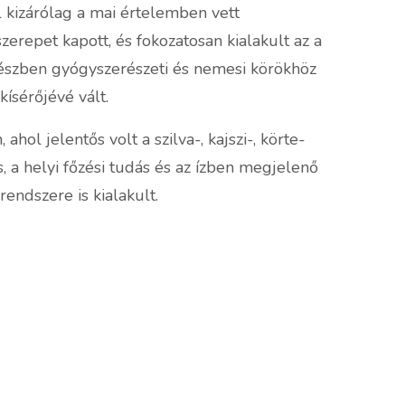
l kizárólag a mai értelemben vett
repet kapott, és fokozatosan kialakult az a
részben gyógyszerészeti és nemesi körökhöz
ísérőjévé vált.
l jelentős volt a szilva-, kajszi-, körte-
, a helyi főzési tudás és az ízben megjelenő
endszere is kialakult.