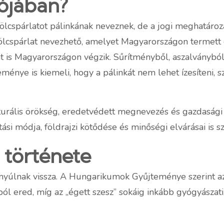
lójában?
cspárlatot pálinkának neveznek, de a jogi meghatározá
mölcspárlat nevezhető, amelyet Magyarországon termett
sát is Magyarországon végzik. Sűrítményből, aszalványbó
ye is kiemeli, hogy a pálinkát nem lehet ízesíteni, szí
ulturális örökség, eredetvédett megnevezés és gazdasági
si módja, földrajzi kötődése és minőségi elvárásai is s
 története
yúlnak vissza. A Hungarikumok Gyűjteménye szerint az „a
ól ered, míg az „égett szesz” sokáig inkább gyógyászati 