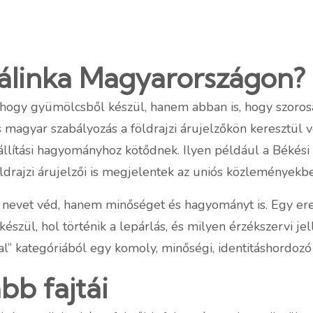
pálinka Magyarországon?
hogy gyümölcsből készül, hanem abban is, hogy szoros
 magyar szabályozás a földrajzi árujelzőkön keresztül v
lítási hagyományhoz kötődnek. Ilyen például a Békési 
drajzi árujelzői is megjelentek az uniós közleményekb
 nevet véd, hanem minőséget és hagyományt is. Egy er
szül, hol történik a lepárlás, és milyen érzékszervi jell
ital” kategóriából egy komoly, minőségi, identitáshordoz
bb fajtái