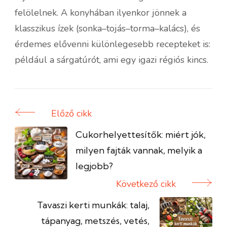
felölelnek. A konyhában ilyenkor jönnek a
klasszikus ízek (sonka–tojás–torma–kalács), és
érdemes elővenni különlegesebb recepteket is:
például a sárgatúrót, ami egy igazi régiós kincs.
Előző cikk
Bejegyzés
navigáció
Cukorhelyettesítők: miért jók,
milyen fajták vannak, melyik a
legjobb?
Következő cikk
Tavaszi kerti munkák: talaj,
tápanyag, metszés, vetés,