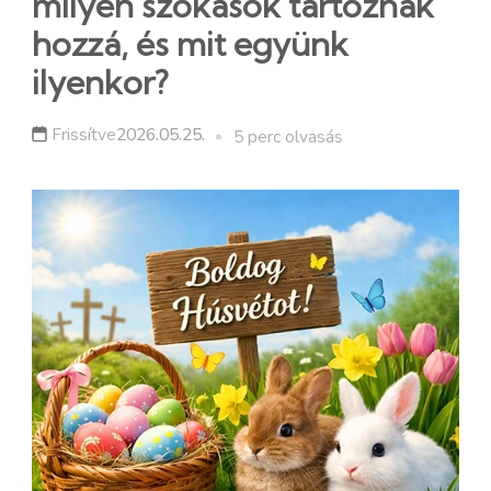
milyen szokások tartoznak
hozzá, és mit együnk
ilyenkor?
Frissítve
2026.05.25.
5 perc olvasás