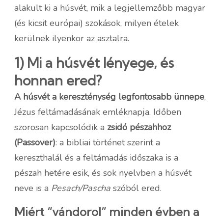
alakult ki a húsvét, mik a legjellemzőbb magyar
(és kicsit európai) szokások, milyen ételek
kerülnek ilyenkor az asztalra.
1) Mi a húsvét lényege, és
honnan ered?
A húsvét a kereszténység legfontosabb ünnepe
,
Jézus feltámadásának emléknapja. Időben
szorosan kapcsolódik a
zsidó pészahhoz
(Passover)
: a bibliai történet szerint a
kereszthalál és a feltámadás időszaka is a
pészah hetére esik, és sok nyelvben a húsvét
neve is a
Pesach/Pascha
szóból ered.
Miért “vándorol” minden évben a