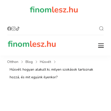
finomles
Recept, ami
finom lesz.
z.hu
finomlesz.hu
Recept, ami finom lesz.
Otthon
Blog
Húsvét
Húsvét: hogyan alakult ki, milyen szokások tartoznak
hozzá, és mit együnk ilyenkor?