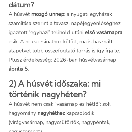
dátum?
A húsvét
mozgó ünnep
: a nyugati egyházak
számítása szerint a tavaszi napéjegyenlőséghez
igazított “egyházi” telihold utáni
első vasárnapra
esik. A niceai zsinathoz kötött, ma is használt
alapelvet több összefoglaló forrás is így írja le.
Plusz érdekesség: 2026-ban húsvétvasárnap
április 5.
2) A húsvét időszaka: mi
történik nagyhéten?
A húsvét nem csak “vasárnap és hétfő”: sok
hagyomány
nagyhéthez
kapcsolódik
(virágvasárnap, nagycsütörtök, nagypéntek,
nagyszombat).