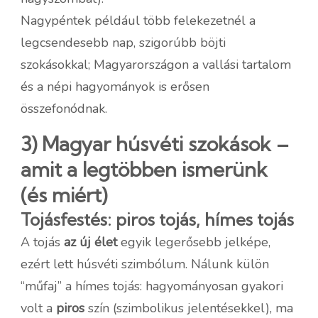
Nagypéntek például több felekezetnél a
legcsendesebb nap, szigorúbb böjti
szokásokkal; Magyarországon a vallási tartalom
és a népi hagyományok is erősen
összefonódnak.
3) Magyar húsvéti szokások –
amit a legtöbben ismerünk
(és miért)
Tojásfestés: piros tojás, hímes tojás
A tojás
az új élet
egyik legerősebb jelképe,
ezért lett húsvéti szimbólum. Nálunk külön
“műfaj” a hímes tojás: hagyományosan gyakori
volt a
piros
szín (szimbolikus jelentésekkel), ma