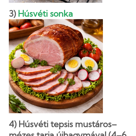
3)
Húsvéti sonka
4) Húsvéti tepsis mustáros–
mézes tarja újhagymával (4–6