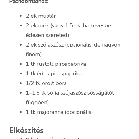
Páchoz/mázhoz:
2 ek mustár
2 ek méz (vagy 1,5 ek, ha kevésbé
édesen szereted)
2 ek szójaszósz (opcionális, de nagyon
finom)
1 tk füstölt pirospaprika
1 tk édes pirospaprika
1/2 tk őrölt bors
1–1,5 tk só (a szójaszósz sósságától
függően)
1 tk majoránna (opcionális)
Elkészítés