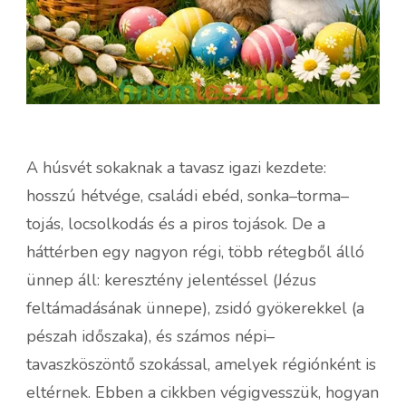
A húsvét sokaknak a tavasz igazi kezdete:
hosszú hétvége, családi ebéd, sonka–torma–
tojás, locsolkodás és a piros tojások. De a
háttérben egy nagyon régi, több rétegből álló
ünnep áll: keresztény jelentéssel (Jézus
feltámadásának ünnepe), zsidó gyökerekkel (a
pészah időszaka), és számos népi–
tavaszköszöntő szokással, amelyek régiónként is
eltérnek. Ebben a cikkben végigvesszük, hogyan