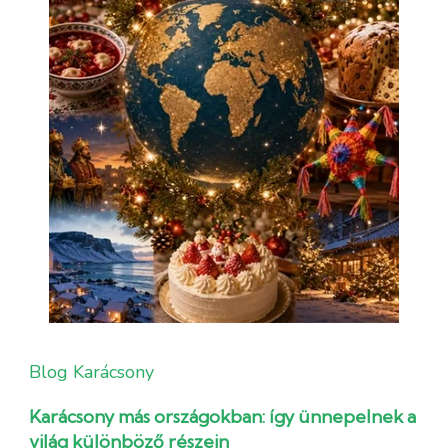
Blog
Karácsony
Karácsony más országokban: így ünnepelnek a
világ különböző részein