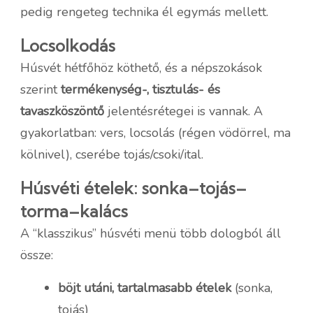
pedig rengeteg technika él egymás mellett.
Locsolkodás
Húsvét hétfőhöz köthető, és a népszokások
szerint
termékenység-, tisztulás- és
tavaszköszöntő
jelentésrétegei is vannak. A
gyakorlatban: vers, locsolás (régen vödörrel, ma
kölnivel), cserébe tojás/csoki/ital.
Húsvéti ételek: sonka–tojás–
torma–kalács
A “klasszikus” húsvéti menü több dologból áll
össze:
böjt utáni, tartalmasabb ételek
(sonka,
tojás)