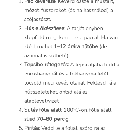
Pác keverése:
Keverd össze a mustárt,
mézet, fűszereket, (és ha használod) a
szójaszószt.
Hús előkészítése:
A tarját enyhén
klopfold meg, kend be a páccal. Ha van
időd, mehet
1–12 órára hűtőbe
(de
azonnal is süthető).
Tepsibe rétegezés:
A tepsi aljába tedd a
vöröshagymát és a fokhagyma felét,
locsold meg kevés olajjal. Fektesd rá a
hússzeleteket, öntsd alá az
alaplevet/vizet.
Sütés fólia alatt:
180°C-on, fólia alatt
süsd
70–80 percig
.
Pirítás:
Vedd le a fóliát, szórd rá az