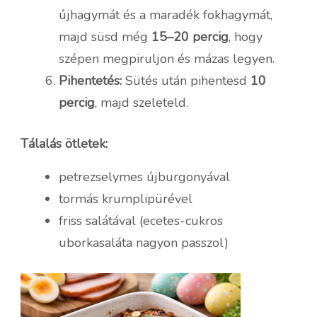
újhagymát és a maradék fokhagymát,
majd süsd még
15–20 percig
, hogy
szépen megpiruljon és mázas legyen.
Pihentetés:
Sütés után pihentesd
10
percig
, majd szeleteld.
Tálalás ötletek:
petrezselymes újburgonyával
tormás krumplipürével
friss salátával (ecetes-cukros
uborkasaláta nagyon passzol)