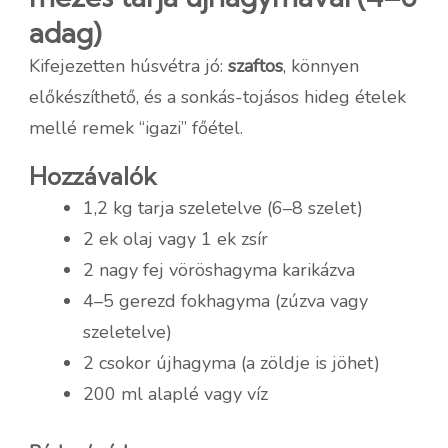
adag)
Kifejezetten húsvétra jó:
szaftos
, könnyen
előkészíthető, és a sonkás-tojásos hideg ételek
mellé remek “igazi” főétel.
Hozzávalók
1,2 kg tarja szeletelve (6–8 szelet)
2 ek olaj vagy 1 ek zsír
2 nagy fej vöröshagyma karikázva
4–5 gerezd fokhagyma (zúzva vagy
szeletelve)
2 csokor újhagyma (a zöldje is jöhet)
200 ml alaplé vagy víz