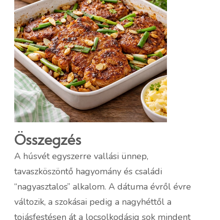
Összegzés
A húsvét egyszerre vallási ünnep,
tavaszköszöntő hagyomány és családi
“nagyasztalos” alkalom. A dátuma évről évre
változik, a szokásai pedig a nagyhéttől a
tojásfestésen át a locsolkodásig sok mindent