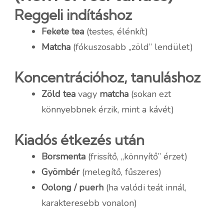
Reggeli indításhoz
Fekete tea
(testes, élénkít)
Matcha
(fókuszosabb „zöld” lendület)
Koncentrációhoz, tanuláshoz
Zöld tea
vagy
matcha
(sokan ezt
könnyebbnek érzik, mint a kávét)
Kiadós étkezés után
Borsmenta
(frissítő, „könnyítő” érzet)
Gyömbér
(melegítő, fűszeres)
Oolong / puerh
(ha valódi teát innál,
karakteresebb vonalon)