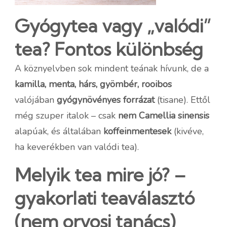
Gyógytea vagy „valódi”
tea? Fontos különbség
A köznyelvben sok mindent teának hívunk, de a
kamilla, menta, hárs, gyömbér, rooibos
valójában
gyógynövényes forrázat
(tisane). Ettől
még szuper italok – csak
nem Camellia sinensis
alapúak, és általában
koffeinmentesek
(kivéve,
ha keverékben van valódi tea).
Melyik tea mire jó? –
gyakorlati teaválasztó
(nem orvosi tanács)