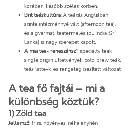
körében, később széles körben.
Brit teáskultúra:
A teázás Angliában
szinte intézménnyé vált (afternoon tea),
és a gyarmati teatermelés (pl. India, Srí
Lanka) is nagy szerepet kapott.
A mai tea-„reneszánsz”:
specialty teák,
single origin ültetvények, cold brew teák,
teás latte-k, és rengeteg ízesített változat.
A tea fő fajtái – mi a
különbség köztük?
1) Zöld tea
Jellemző:
friss, növényes, néha enyhén