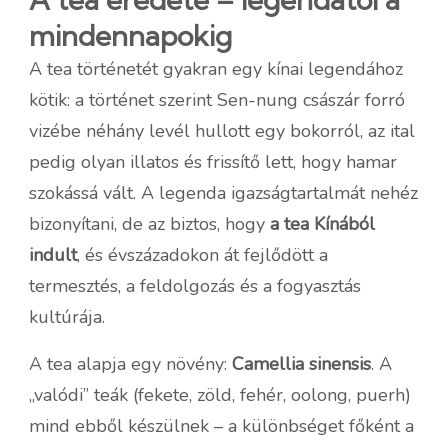
mindennapokig
A tea történetét gyakran egy kínai legendához
kötik: a történet szerint Sen-nung császár forró
vizébe néhány levél hullott egy bokorról, az ital
pedig olyan illatos és frissítő lett, hogy hamar
szokássá vált. A legenda igazságtartalmát nehéz
bizonyítani, de az biztos, hogy
a tea Kínából
indult
, és évszázadokon át fejlődött a
termesztés, a feldolgozás és a fogyasztás
kultúrája.
A tea alapja egy növény:
Camellia sinensis
. A
„valódi” teák (fekete, zöld, fehér, oolong, puerh)
mind ebből készülnek – a különbséget főként a