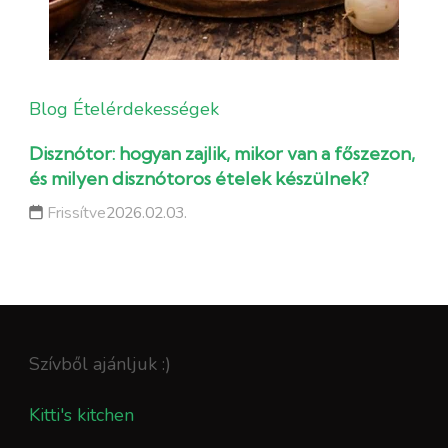
Blog
Ételérdekességek
Disznótor: hogyan zajlik, mikor van a főszezon,
és milyen disznótoros ételek készülnek?
Frissítve
2026.02.03.
Szívből ajánljuk :)
Kitti's kitchen