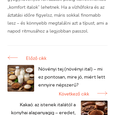
„komfort italok” lehetnek. Ha a vízhőfokra és az
áztatási időre figyelsz, máris sokkal finomabb
lesz – és könnyebb megtalálni azt a típust, ami a
napod ritmusához a legjobban passzol.
Előző cikk
Bejegyzés
navigáció
Növényi tej (növényi ital) – mi
ez pontosan, mire jó, miért lett
ennyire népszerű?
Következő cikk
Kakaó: az istenek italától a
konyhai alapanyagig – eredet,