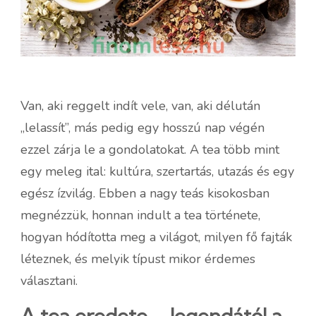
Van, aki reggelt indít vele, van, aki délután
„lelassít”, más pedig egy hosszú nap végén
ezzel zárja le a gondolatokat. A tea több mint
egy meleg ital: kultúra, szertartás, utazás és egy
egész ízvilág. Ebben a nagy teás kisokosban
megnézzük, honnan indult a tea története,
hogyan hódította meg a világot, milyen fő fajták
léteznek, és melyik típust mikor érdemes
választani.
A tea eredete – legendától a