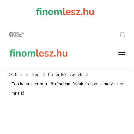
finomles
Recept, ami
finom lesz.
z.hu
finomlesz.hu
Recept, ami finom lesz.
Otthon
Blog
Ételérdekességek
Tea kalauz: eredet, történelem, fajták és tippek, melyik tea
mire jó