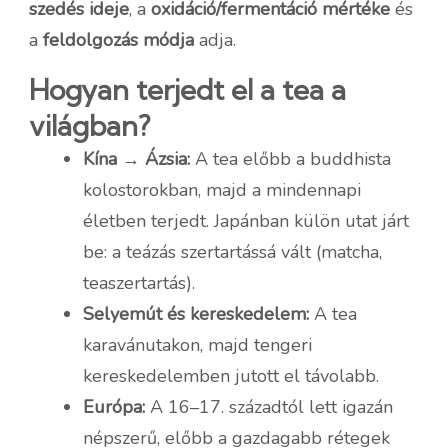
szedés ideje
, a
oxidáció/fermentáció mértéke
és
a
feldolgozás módja
adja.
Hogyan terjedt el a tea a
világban?
Kína → Ázsia:
A tea előbb a buddhista
kolostorokban, majd a mindennapi
életben terjedt. Japánban külön utat járt
be: a teázás szertartássá vált (matcha,
teaszertartás).
Selyemút és kereskedelem:
A tea
karavánutakon, majd tengeri
kereskedelemben jutott el távolabb.
Európa:
A 16–17. századtól lett igazán
népszerű, előbb a gazdagabb rétegek