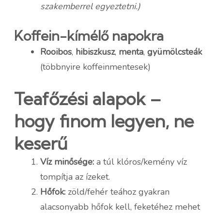
szakemberrel egyeztetni.)
Koffein-kímélő napokra
Rooibos
,
hibiszkusz
,
menta
,
gyümölcsteák
(többnyire koffeinmentesek)
Teafőzési alapok –
hogy finom legyen, ne
keserű
Víz minősége:
a túl klóros/kemény víz
tompítja az ízeket.
Hőfok:
zöld/fehér teához gyakran
alacsonyabb hőfok kell, feketéhez mehet