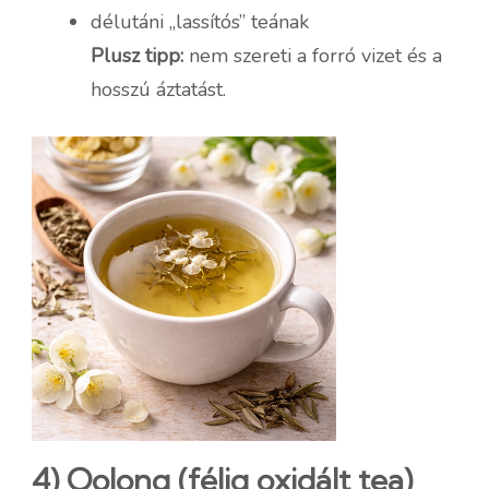
délutáni „lassítós” teának
Plusz tipp:
nem szereti a forró vizet és a
hosszú áztatást.
4) Oolong (félig oxidált tea)