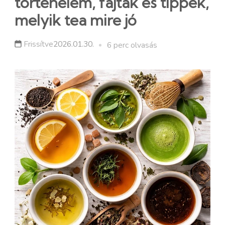
történelem, fajták és tippek,
melyik tea mire jó
Frissítve
2026.01.30.
6 perc olvasás