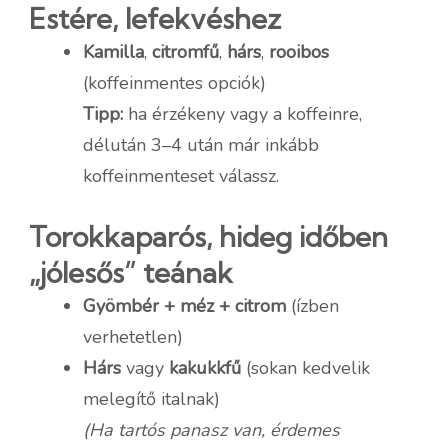
Estére, lefekvéshez
Kamilla
,
citromfű
,
hárs
,
rooibos
(koffeinmentes opciók)
Tipp:
ha érzékeny vagy a koffeinre,
délután 3–4 után már inkább
koffeinmenteset válassz.
Torokkaparós, hideg időben
„jólesős” teának
Gyömbér + méz + citrom
(ízben
verhetetlen)
Hárs
vagy
kakukkfű
(sokan kedvelik
melegítő italnak)
(Ha tartós panasz van, érdemes