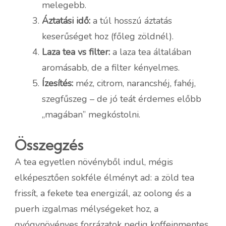
melegebb.
Áztatási idő:
a túl hosszú áztatás
keserűséget hoz (főleg zöldnél).
Laza tea vs filter:
a laza tea általában
aromásabb, de a filter kényelmes.
Ízesítés:
méz, citrom, narancshéj, fahéj,
szegfűszeg – de jó teát érdemes előbb
„magában” megkóstolni.
Összegzés
A tea egyetlen növényből indul, mégis
elképesztően sokféle élményt ad: a zöld tea
frissít, a fekete tea energizál, az oolong és a
puerh izgalmas mélységeket hoz, a
gyógynövényes forrázatok pedig koffeinmentes