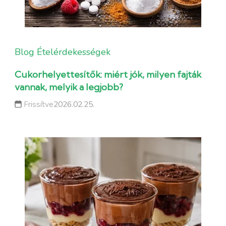
Blog
Ételérdekességek
Cukorhelyettesítők: miért jók, milyen fajták
vannak, melyik a legjobb?
Frissítve
2026.02.25.