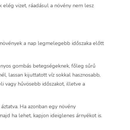
 elég vizet, ráadásul a növény nem lesz
a növények a nap legmelegebb időszaka előtt
.
izonyos gombás betegségeknek, főleg sűrű
l, lassan kijuttatott víz sokkal hasznosabb,
li vagy hűvösebb időszakot, illetve a
t áztatva. Ha azonban egy növény
majd ha lehet, kapjon ideiglenes árnyékot is.