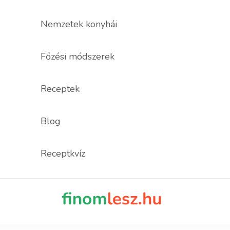
Nemzetek konyhái
Főzési módszerek
Receptek
Blog
Receptkvíz
finomles
Recept, ami fi