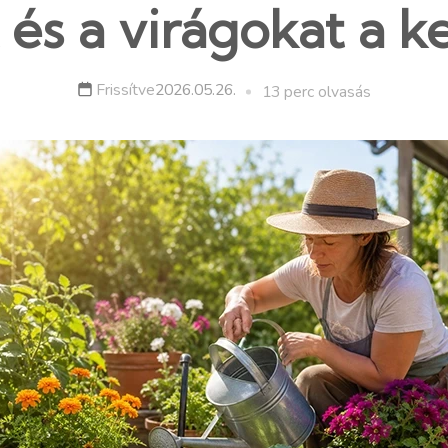
 és a virágokat a 
Frissítve
2026.05.26.
13 perc olvasás