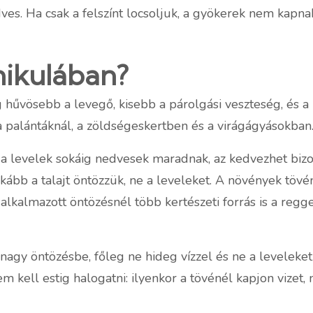
s. Ha csak a felszínt locsoljuk, a gyökerek nem kapnak
nikulában?
g hűvösebb a levegő, kisebb a párolgási veszteség, és 
a palántáknál, a zöldségeskertben és a virágágyásokban
Ha a levelek sokáig nedvesek maradnak, az kedvezhet b
kább a talajt öntözzük, ne a leveleket. A növények tövéné
alkalmazott öntözésnél több kertészeti forrás is a regge
nagy öntözésbe, főleg ne hideg vízzel és ne a leveleke
 kell estig halogatni: ilyenkor a tövénél kapjon vizet, 