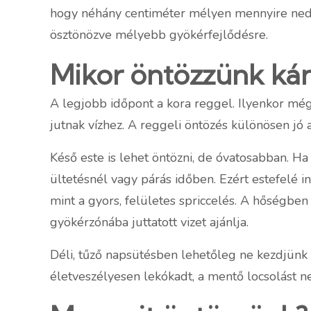
hogy néhány centiméter mélyen mennyire nedve
ösztönözve mélyebb gyökérfejlődésre.
Mikor öntözzünk ká
A legjobb időpont a kora reggel. Ilyenkor mé
jutnak vízhez. A reggeli öntözés különösen jó 
Késő este is lehet öntözni, de óvatosabban. 
ültetésnél vagy párás időben. Ezért estefelé in
mint a gyors, felületes spriccelés. A hőségben 
gyökérzónába juttatott vizet ajánlja.
Déli, tűző napsütésben lehetőleg ne kezdjünk 
életveszélyesen lekókadt, a mentő locsolást nem