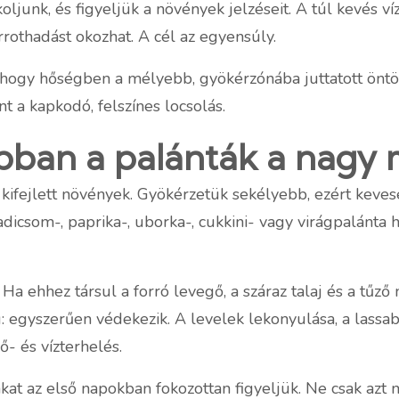
ékoljunk, és figyeljük a növények jelzéseit. A túl kevés v
érrothadást okozhat. A cél az egyensúly.
ki, hogy hőségben a mélyebb, gyökérzónába juttatott önt
 a kapkodó, felszínes locsolás.
obban a palánták a nagy
kifejlett növények. Gyökérzetük sekélyebb, ezért keves
radicsom-, paprika-, uborka-, cukkini- vagy virágpalán
Ha ehhez társul a forró levegő, a száraz talaj és a tűz
 egyszerűen védekezik. A levelek lekonyulása, a lassab
ő- és vízterhelés.
kat az első napokban fokozottan figyeljük. Ne csak azt né