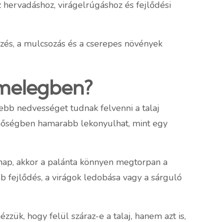
íz hervadáshoz, virágelrúgáshoz és fejlődési
özés, a mulcsozás és a cserepes növények
 melegben?
ebb nedvességet tudnak felvenni a talaj
ta hőségben hamarabb lekonyulhat, mint egy
ő nap, akkor a palánta könnyen megtorpan a
b fejlődés, a virágok ledobása vagy a sárguló
zzük, hogy felül száraz-e a talaj, hanem azt is,