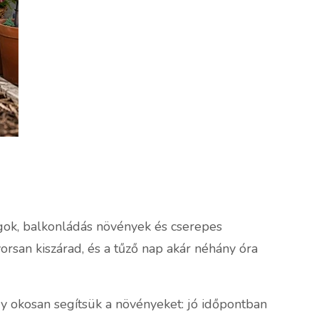
rágok, balkonládás növények és cserepes
rsan kiszárad, és a tűző nap akár néhány óra
 okosan segítsük a növényeket: jó időpontban