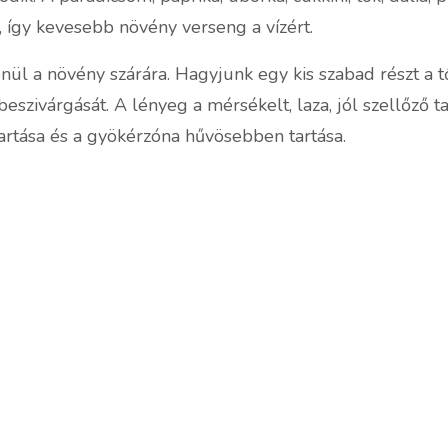
, így kevesebb növény verseng a vízért.
ül a növény szárára. Hagyjunk egy kis szabad részt a tő
eszivárgását. A lényeg a mérsékelt, laza, jól szellőző ta
artása és a gyökérzóna hűvösebben tartása.