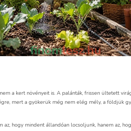
em a kert növényeit is. A palánták, frissen ültetett vi
gre, mert a gyökerük még nem elég mély, a földjük gyo
az, hogy mindent állandóan locsoljunk, hanem az, hogy