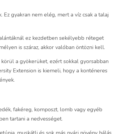
 Ez gyakran nem elég, mert a víz csak a talaj
 Palántáknál ez kezdetben sekélyebb réteget
élyen is száraz, akkor valóban öntözni kell.
 körül a gyökerüket, ezért sokkal gyorsabban
ersity Extension is kiemeli, hogy a konténeres
ények.
sedék, fakéreg, komposzt, lomb vagy egyéb
ben tartani a nedvességet.
petúnia, muskátli és sok más nyári növény hálás