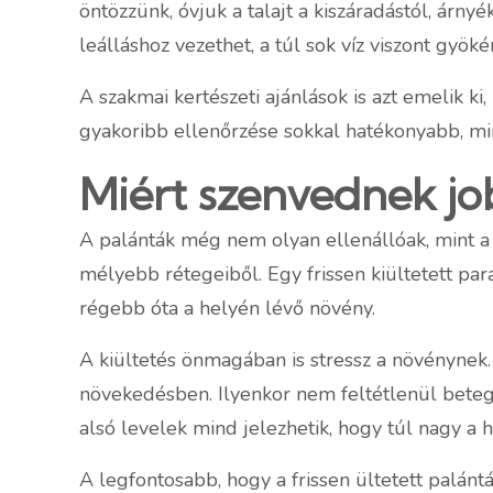
öntözzünk, óvjuk a talajt a kiszáradástól, árny
leálláshoz vezethet, a túl sok víz viszont gyök
A szakmai kertészeti ajánlások is azt emelik 
gyakoribb ellenőrzése sokkal hatékonyabb, mint
Miért szenvednek j
A palánták még nem olyan ellenállóak, mint a 
mélyebb rétegeiből. Egy frissen kiültetett pa
régebb óta a helyén lévő növény.
A kiültetés önmagában is stressz a növénynek. 
növekedésben. Ilyenkor nem feltétlenül beteg:
alsó levelek mind jelezhetik, hogy túl nagy a h
A legfontosabb, hogy a frissen ültetett palántá