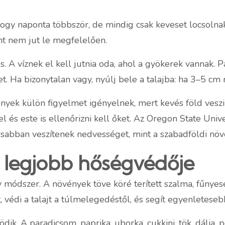
ogy naponta többször, de mindig csak keveset locsolnak.
ont nem jut le megfelelően.
. A víznek el kell jutnia oda, ahol a gyökerek vannak.
. Ha bizonytalan vagy, nyúlj bele a talajba: ha 3–5 cm m
nyek külön figyelmet igényelnek, mert kevés föld veszi
l és este is ellenőrizni kell őket. Az Oregon State Univ
rsabban veszítenek nedvességet, mint a szabadföldi növ
k legjobb hőségvédője
módszer. A növények töve köré terített szalma, fűnye
 védi a talajt a túlmelegedéstől, és segít egyenleteseb
ik. A paradicsom, paprika, uborka, cukkini, tök, dália, 