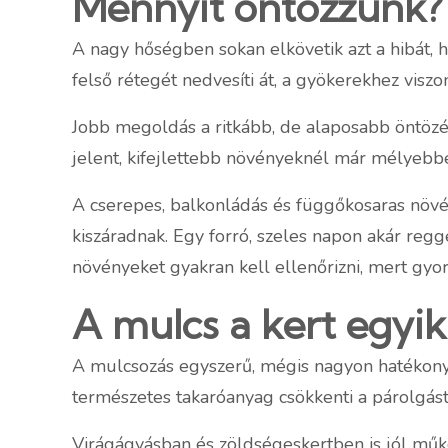
Mennyit öntözzünk?
A nagy hőségben sokan elkövetik azt a hibát, h
felső rétegét nedvesíti át, a gyökerekhez visz
Jobb megoldás a ritkább, de alaposabb öntözés
jelent, kifejlettebb növényeknél már mélyebbet
A cserepes, balkonládás és függőkosaras növé
kiszáradnak. Egy forró, szeles napon akár regge
növényeket gyakran kell ellenőrizni, mert gyo
A mulcs a kert egyi
A mulcsozás egyszerű, mégis nagyon hatékony 
természetes takaróanyag csökkenti a párolgást,
Virágágyásban és zöldségeskertben is jól működ