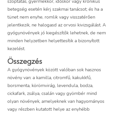
szoptatás, gyermekkor, időskor vagy krónikus
betegség esetén kérj szakmai tanácsot; és ha a
tünet nem enyhe, romlik vagy visszatérően
jelentkezik, ne halogasd az orvosi kivizsgálást. A
gyógynövények jó kiegészítők lehetnek, de nem
minden helyzetben helyettesítik a bizonyított
kezelést.
Összegzés
A gyógynövények között valóban sok hasznos
növény van: a kamilla, citromfű, kakukkfű,
borsmenta, körömvirág, levendula, bodza,
cickafark, zsálya, csalán vagy gyömbér mind
olyan növények, amelyeknek van hagyományos
vagy részben kutatott helye az enyhébb