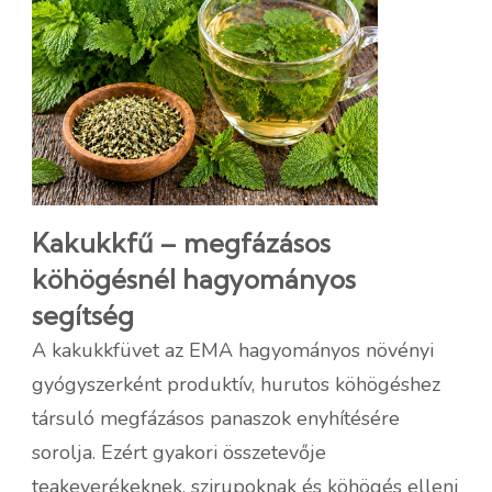
Kakukkfű – megfázásos
köhögésnél hagyományos
segítség
A kakukkfüvet az EMA hagyományos növényi
gyógyszerként produktív, hurutos köhögéshez
társuló megfázásos panaszok enyhítésére
sorolja. Ezért gyakori összetevője
teakeverékeknek, szirupoknak és köhögés elleni