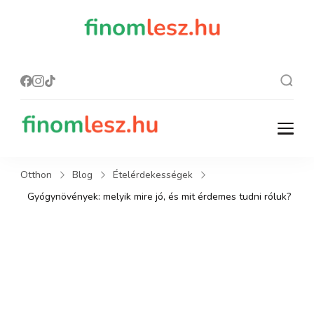
finomles
Recept, ami
finom lesz.
z.hu
finomlesz.hu
Recept, ami finom lesz.
Otthon
Blog
Ételérdekességek
Gyógynövények: melyik mire jó, és mit érdemes tudni róluk?