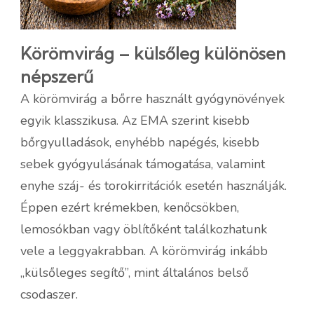
Körömvirág – külsőleg különösen
népszerű
A körömvirág a bőrre használt gyógynövények
egyik klasszikusa. Az EMA szerint kisebb
bőrgyulladások, enyhébb napégés, kisebb
sebek gyógyulásának támogatása, valamint
enyhe száj- és torokirritációk esetén használják.
Éppen ezért krémekben, kenőcsökben,
lemosókban vagy öblítőként találkozhatunk
vele a leggyakrabban. A körömvirág inkább
„külsőleges segítő”, mint általános belső
csodaszer.