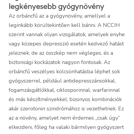
legkényesebb gyógynövény
Az orbáncfű az a gyógynövény, amellyel a
leginkább körültekintően kell bánni. A NCCIH
szerint vannak olyan vizsgálatok, amelyek enyhe
vagy közepes depresszió esetén kedvező hatást
jeleznek, de az összkép nem végleges, és a
biztonsági kockázatok nagyon fontosak. Az
orbáncfű veszélyes kölcsönhatásba léphet sok
gyógyszerrel, például antidepresszánsokkal,
fogamzásgátlókkal, ciklosporinnal, warfarinnal
és más készítményekkel; bizonyos kombinációk
akár szerotonin szindrómához is vezethetnek. Ez
az a növény, amelyet nem érdemes „csak úgy”
elkezdeni, főleg ha valaki bármilyen gyógyszert