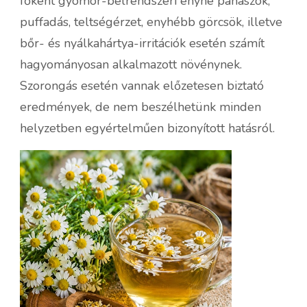
főként gyomor-bélrendszeri enyhe panaszok,
puffadás, teltségérzet, enyhébb görcsök, illetve
bőr- és nyálkahártya-irritációk esetén számít
hagyományosan alkalmazott növénynek.
Szorongás esetén vannak előzetesen biztató
eredmények, de nem beszélhetünk minden
helyzetben egyértelműen bizonyított hatásról.