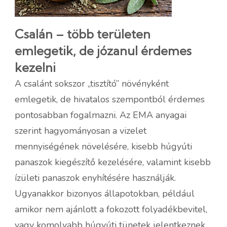
Csalán – több területen
emlegetik, de józanul érdemes
kezelni
A csalánt sokszor „tisztító” növényként
emlegetik, de hivatalos szempontból érdemes
pontosabban fogalmazni. Az EMA anyagai
szerint hagyományosan a vizelet
mennyiségének növelésére, kisebb húgyúti
panaszok kiegészítő kezelésére, valamint kisebb
ízületi panaszok enyhítésére használják.
Ugyanakkor bizonyos állapotokban, például
amikor nem ajánlott a fokozott folyadékbevitel,
vagy komolyabb húgyúti tünetek jelentkeznek,