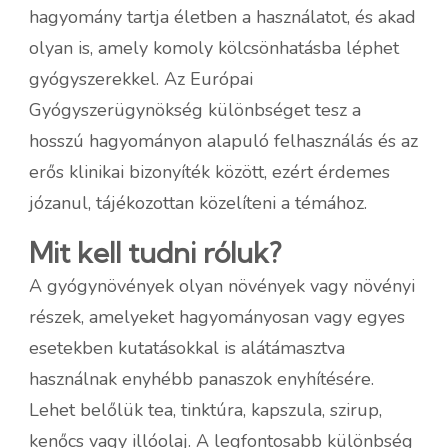
hagyomány tartja életben a használatot, és akad
olyan is, amely komoly kölcsönhatásba léphet
gyógyszerekkel. Az Európai
Gyógyszerügynökség különbséget tesz a
hosszú hagyományon alapuló felhasználás és az
erős klinikai bizonyíték között, ezért érdemes
józanul, tájékozottan közelíteni a témához.
Mit kell tudni róluk?
A gyógynövények olyan növények vagy növényi
részek, amelyeket hagyományosan vagy egyes
esetekben kutatásokkal is alátámasztva
használnak enyhébb panaszok enyhítésére.
Lehet belőlük tea, tinktúra, kapszula, szirup,
kenőcs vagy illóolaj. A legfontosabb különbség