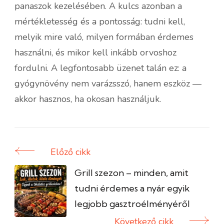
panaszok kezelésében. A kulcs azonban a
mértékletesség és a pontosság: tudni kell,
melyik mire való, milyen formában érdemes
használni, és mikor kell inkább orvoshoz
fordulni. A legfontosabb üzenet talán ez: a
gyógynövény nem varázsszó, hanem eszköz —
akkor hasznos, ha okosan használjuk.
Előző cikk
Bejegyzés
navigáció
Grill szezon – minden, amit
tudni érdemes a nyár egyik
legjobb gasztroélményéről
Következő cikk