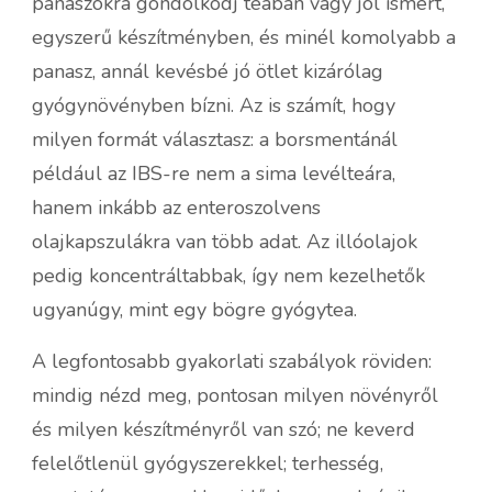
panaszokra gondolkodj teában vagy jól ismert,
egyszerű készítményben, és minél komolyabb a
panasz, annál kevésbé jó ötlet kizárólag
gyógynövényben bízni. Az is számít, hogy
milyen formát választasz: a borsmentánál
például az IBS-re nem a sima levélteára,
hanem inkább az enteroszolvens
olajkapszulákra van több adat. Az illóolajok
pedig koncentráltabbak, így nem kezelhetők
ugyanúgy, mint egy bögre gyógytea.
A legfontosabb gyakorlati szabályok röviden:
mindig nézd meg, pontosan milyen növényről
és milyen készítményről van szó; ne keverd
felelőtlenül gyógyszerekkel; terhesség,