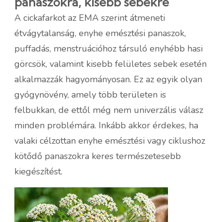
panaszokra, kisebb sebekre
A cickafarkot az EMA szerint átmeneti
étvágytalanság, enyhe emésztési panaszok,
puffadás, menstruációhoz társuló enyhébb hasi
görcsök, valamint kisebb felületes sebek esetén
alkalmazzák hagyományosan. Ez az egyik olyan
gyógynövény, amely több területen is
felbukkan, de ettől még nem univerzális válasz
minden problémára. Inkább akkor érdekes, ha
valaki célzottan enyhe emésztési vagy ciklushoz
kötődő panaszokra keres természetesebb
kiegészítést.