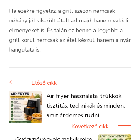
Ha ezekre figyelsz, a grill szezon nemcsak
néhány jól sikerült ételt ad majd, hanem valódi
élményeket is. És talán ez benne a legjobb: a
grill körül nemcsak az étel készül, hanem a nyár
hangulata is.
Előző cikk
Bejegyzés
navigáció
Air fryer használata: trükkök,
tisztítás, technikák és minden,
amit érdemes tudni
Következő cikk
Gyógynövények: melyik mire