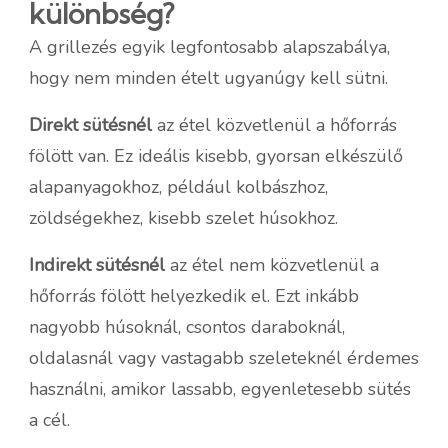
különbség?
A grillezés egyik legfontosabb alapszabálya,
hogy nem minden ételt ugyanúgy kell sütni.
Direkt sütésnél
az étel közvetlenül a hőforrás
fölött van. Ez ideális kisebb, gyorsan elkészülő
alapanyagokhoz, például kolbászhoz,
zöldségekhez, kisebb szelet húsokhoz.
Indirekt sütésnél
az étel nem közvetlenül a
hőforrás fölött helyezkedik el. Ezt inkább
nagyobb húsoknál, csontos daraboknál,
oldalasnál vagy vastagabb szeleteknél érdemes
használni, amikor lassabb, egyenletesebb sütés
a cél.