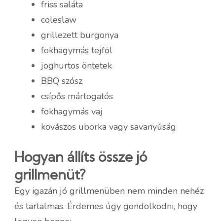
friss saláta
coleslaw
grillezett burgonya
fokhagymás tejföl
joghurtos öntetek
BBQ szósz
csípős mártogatós
fokhagymás vaj
kovászos uborka vagy savanyúság
Hogyan állíts össze jó
grillmenüt?
Egy igazán jó grillmenüben nem minden nehéz
és tartalmas. Érdemes úgy gondolkodni, hogy