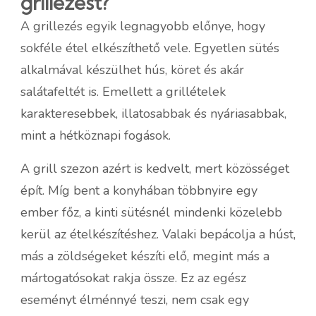
grillezést?
A grillezés egyik legnagyobb előnye, hogy
sokféle étel elkészíthető vele. Egyetlen sütés
alkalmával készülhet hús, köret és akár
salátafeltét is. Emellett a grillételek
karakteresebbek, illatosabbak és nyáriasabbak,
mint a hétköznapi fogások.
A grill szezon azért is kedvelt, mert közösséget
épít. Míg bent a konyhában többnyire egy
ember főz, a kinti sütésnél mindenki közelebb
kerül az ételkészítéshez. Valaki bepácolja a húst,
más a zöldségeket készíti elő, megint más a
mártogatósokat rakja össze. Ez az egész
eseményt élménnyé teszi, nem csak egy