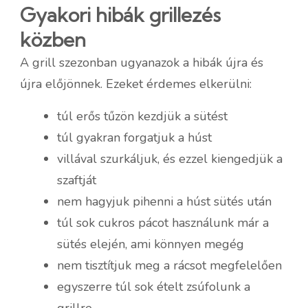
Gyakori hibák grillezés
közben
A grill szezonban ugyanazok a hibák újra és
újra előjönnek. Ezeket érdemes elkerülni:
túl erős tűzön kezdjük a sütést
túl gyakran forgatjuk a húst
villával szurkáljuk, és ezzel kiengedjük a
szaftját
nem hagyjuk pihenni a húst sütés után
túl sok cukros pácot használunk már a
sütés elején, ami könnyen megég
nem tisztítjuk meg a rácsot megfelelően
egyszerre túl sok ételt zsúfolunk a
grillre