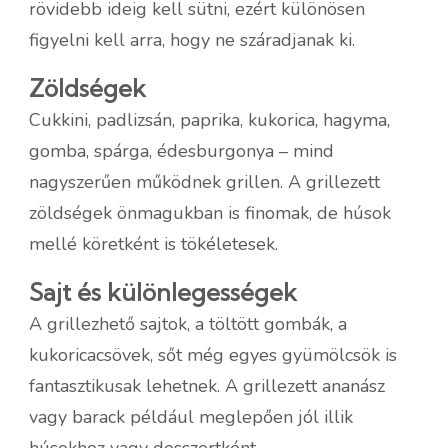
rövidebb ideig kell sütni, ezért különösen
figyelni kell arra, hogy ne száradjanak ki.
Zöldségek
Cukkini, padlizsán, paprika, kukorica, hagyma,
gomba, spárga, édesburgonya – mind
nagyszerűen működnek grillen. A grillezett
zöldségek önmagukban is finomak, de húsok
mellé köretként is tökéletesek.
Sajt és különlegességek
A grillezhető sajtok, a töltött gombák, a
kukoricacsövek, sőt még egyes gyümölcsök is
fantasztikusak lehetnek. A grillezett ananász
vagy barack például meglepően jól illik
húsokhoz vagy desszertként.