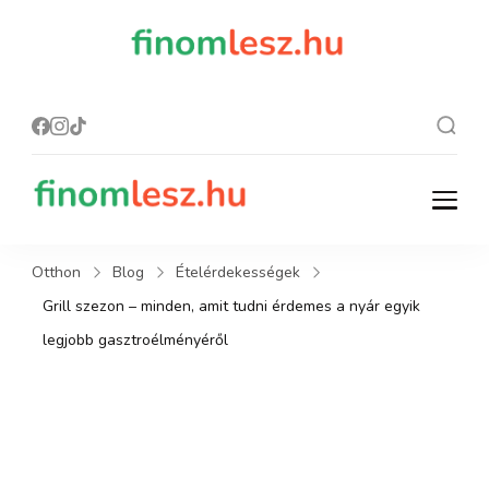
finomles
Recept, ami
finom lesz.
z.hu
finomlesz.hu
Recept, ami finom lesz.
Otthon
Blog
Ételérdekességek
Grill szezon – minden, amit tudni érdemes a nyár egyik
legjobb gasztroélményéről