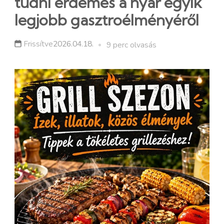
tudni érdemes a nyár egyik
legjobb gasztroélményéről
Frissítve
2026.04.18.
9 perc olvasás