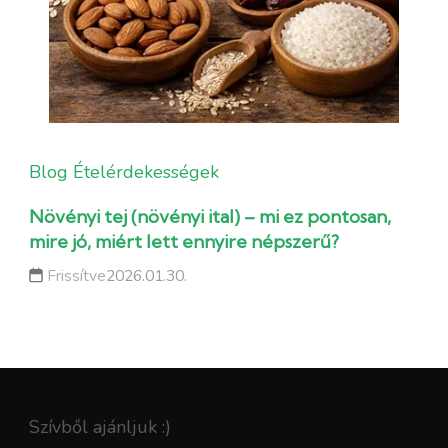
Blog
Ételérdekességek
Növényi tej (növényi ital) – mi ez pontosan,
mire jó, miért lett ennyire népszerű?
Frissítve
2026.01.30.
Szívből ajánljuk :)