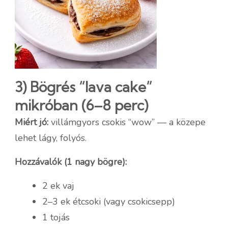
3) Bögrés “lava cake”
mikróban (6–8 perc)
Miért jó:
villámgyors csokis “wow” — a közepe
lehet lágy, folyós.
Hozzávalók (1 nagy bögre):
2 ek vaj
2–3 ek étcsoki (vagy csokicsepp)
1 tojás