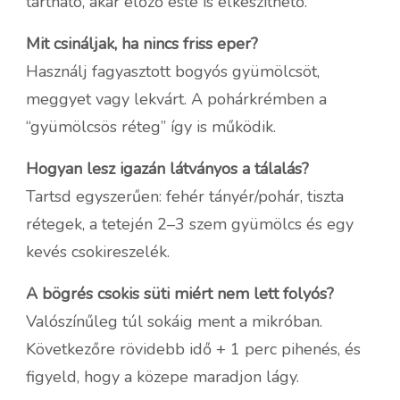
tartható, akár előző este is elkészíthető.
Mit csináljak, ha nincs friss eper?
Használj fagyasztott bogyós gyümölcsöt,
meggyet vagy lekvárt. A pohárkrémben a
“gyümölcsös réteg” így is működik.
Hogyan lesz igazán látványos a tálalás?
Tartsd egyszerűen: fehér tányér/pohár, tiszta
rétegek, a tetején 2–3 szem gyümölcs és egy
kevés csokireszelék.
A bögrés csokis süti miért nem lett folyós?
Valószínűleg túl sokáig ment a mikróban.
Következőre rövidebb idő + 1 perc pihenés, és
figyeld, hogy a közepe maradjon lágy.