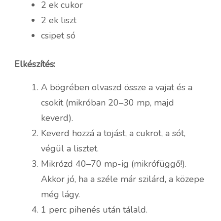
2 ek cukor
2 ek liszt
csipet só
Elkészítés:
A bögrében olvaszd össze a vajat és a
csokit (mikróban 20–30 mp, majd
keverd).
Keverd hozzá a tojást, a cukrot, a sót,
végül a lisztet.
Mikrózd 40–70 mp-ig (mikrófüggő!).
Akkor jó, ha a széle már szilárd, a közepe
még lágy.
1 perc pihenés után tálald.