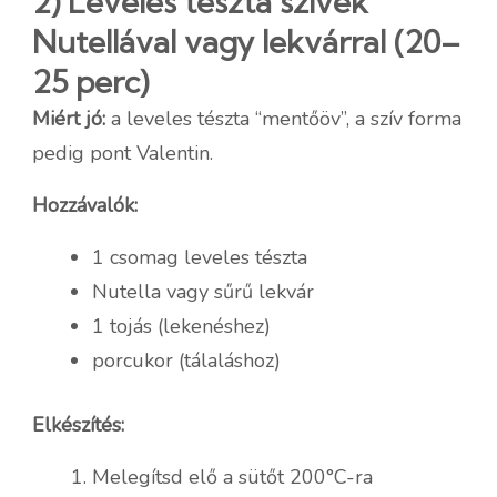
2) Leveles tészta szívek
Nutellával vagy lekvárral (20–
25 perc)
Miért jó:
a leveles tészta “mentőöv”, a szív forma
pedig pont Valentin.
Hozzávalók:
1 csomag leveles tészta
Nutella vagy sűrű lekvár
1 tojás (lekenéshez)
porcukor (tálaláshoz)
Elkészítés:
Melegítsd elő a sütőt 200°C-ra