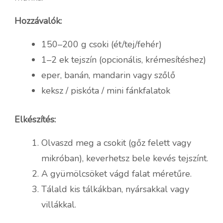
Hozzávalók:
150–200 g csoki (ét/tej/fehér)
1–2 ek tejszín (opcionális, krémesítéshez)
eper, banán, mandarin vagy szőlő
keksz / piskóta / mini fánkfalatok
Elkészítés:
Olvaszd meg a csokit (gőz felett vagy
mikróban), keverhetsz bele kevés tejszínt.
A gyümölcsöket vágd falat méretűre.
Tálald kis tálkákban, nyársakkal vagy
villákkal.