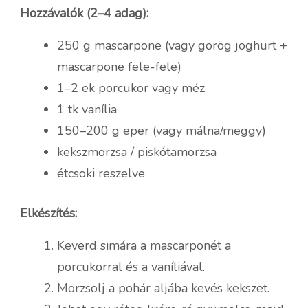
Hozzávalók (2–4 adag):
250 g mascarpone (vagy görög joghurt +
mascarpone fele-fele)
1–2 ek porcukor vagy méz
1 tk vanília
150–200 g eper (vagy málna/meggy)
kekszmorzsa / piskótamorzsa
étcsoki reszelve
Elkészítés:
Keverd simára a mascarponét a
porcukorral és a vaníliával.
Morzsolj a pohár aljába kevés kekszet.