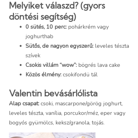
Melyiket válaszd? (gyors
döntési segítség)
0 sütés, 10 perc:
pohárkrém vagy
joghurthab
Sütős, de nagyon egyszerű:
leveles tészta
szívek
Csokis villám “wow”:
bögrés lava cake
Közös élmény:
csokifondü tál
Valentin bevásárlólista
Alap csapat:
csoki, mascarpone/görög joghurt,
leveles tészta, vanília, porcukor/méz, eper vagy
bogyós gyümölcs, keksz/granola, tojás.