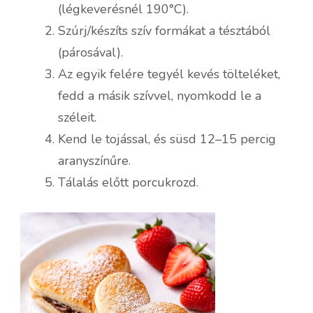
(légkeverésnél 190°C).
Szúrj/készíts szív formákat a tésztából
(párosával).
Az egyik felére tegyél kevés tölteléket,
fedd a másik szívvel, nyomkodd le a
széleit.
Kend le tojással, és süsd 12–15 percig
aranyszínűre.
Tálalás előtt porcukrozd.