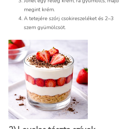
Jöhet egy réteg krém, rá gyümölcs, majd
megint krém.
A tetejére szórj csokireszeléket és 2–3
szem gyümölcsöt.