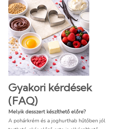
Gyakori kérdések
(FAQ)
Melyik desszert készíthető előre?
A pohárkrém és a joghurthab hűtőben jól