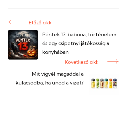
Előző cikk
Bejegyzés
navigáció
Péntek 13: babona, történelem
és egy csipetnyi játékosság a
konyhában
Következő cikk
Mit vigyél magaddal a
kulacsodba, ha unod a vizet?