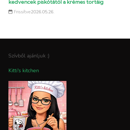
kedvencek piskótától a krémes tortáig
Frissítve
2026.05.26.
Szívből ajánljuk :)
Kitti's kitchen