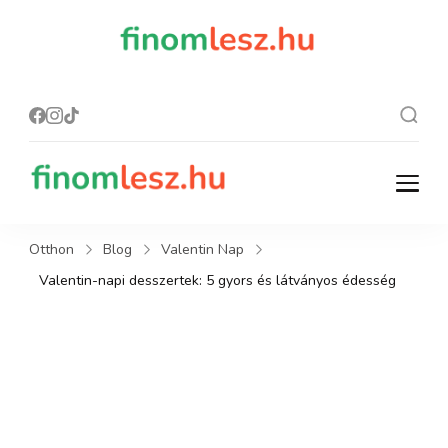
finomles
Recept, ami
finom lesz.
z.hu
finomlesz.hu
Recept, ami finom lesz.
Otthon
Blog
Valentin Nap
Valentin-napi desszertek: 5 gyors és látványos édesség