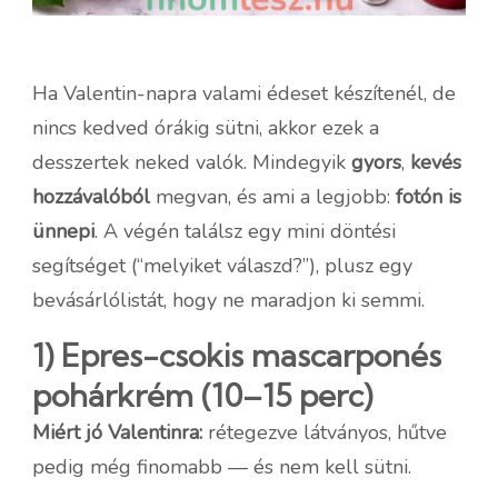
Ha Valentin-napra valami édeset készítenél, de
nincs kedved órákig sütni, akkor ezek a
desszertek neked valók. Mindegyik
gyors
,
kevés
hozzávalóból
megvan, és ami a legjobb:
fotón is
ünnepi
. A végén találsz egy mini döntési
segítséget (“melyiket válaszd?”), plusz egy
bevásárlólistát, hogy ne maradjon ki semmi.
1) Epres-csokis mascarponés
pohárkrém (10–15 perc)
Miért jó Valentinra:
rétegezve látványos, hűtve
pedig még finomabb — és nem kell sütni.