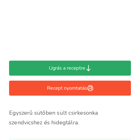
Ugrás a receptre
Recept nyomtatás
Egyszerű sütőben sült csirkesonka
szendvicshez és hidegtálra.