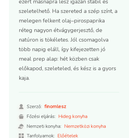
ezért másnapra lesz igazán stabil és
szeletelhető. Ha szereted a szép színt, a
melegen felkent olaj–pirospaprika
réteg nagyon étvágygerjesztő, de
natúron is tökéletes. Jól csomagolva
több napig eláll, így kifejezetten jó
meal prep alap: hét közben csak
előkapod, szeleteled, és kész is a gyors
kaja.
finomlesz
Szerző:
Hideg konyha
Főzési eljárás:
Nemzetközi konyha
Nemzeti konyha:
Előételek
Tanfolyamok: