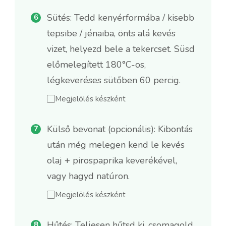
Sütés: Tedd kenyérformába / kisebb
tepsibe / jénaiba, önts alá kevés
vizet, helyezd bele a tekercset. Süsd
előmelegített 180°C-os,
légkeveréses sütőben 60 percig.
Megjelölés készként
Külső bevonat (opcionális): Kibontás
után még melegen kend le kevés
olaj + pirospaprika keverékével,
vagy hagyd natúron.
Megjelölés készként
Hűtés: Teljesen hűtsd ki, csomagold