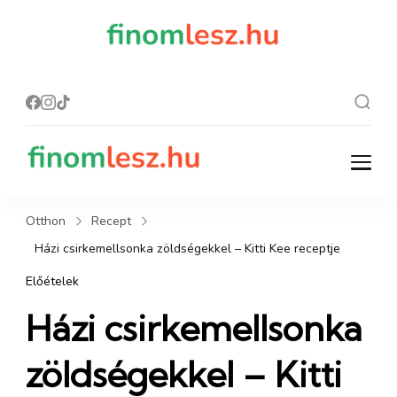
finomles
Recept, ami
finom lesz.
z.hu
finomlesz.hu
Recept, ami finom lesz.
Otthon
Recept
Házi csirkemellsonka zöldségekkel – Kitti Kee receptje
Előételek
Házi csirkemellsonka
zöldségekkel – Kitti