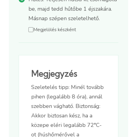
be, majd tedd hűtőbe 1 éjszakára.
Másnap szépen szeletelhető.
Megjelölés készként
Megjegyzés
Szeletelés tipp: Minél tovább
pihen (legalább 8 óra), annál
szebben vágható. Biztonság:
Akkor biztosan kész, ha a
közepe eléri legalább 72°C-
ot (húshőmérővel a