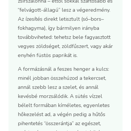
zsírszalonna – ettől sokkal szaftosabb és
“felvágott-állagú” lesz a végeredmény.
Az ízesítés direkt letisztult (só–bors–
fokhagyma), így bármilyen irányba
továbbviheted: tehetsz bele fagyasztott
vegyes zöldséget, zöldfűszert, vagy akár
enyhén füstös paprikát is.
A formázásnál a feszes henger a kulcs:
minél jobban összehúzod a tekercset,
annál szebb lesz a szelet, és annál
kevésbé morzsálódik. A sütés vízzel
bélelt formában kíméletes, egyenletes
hőkezelést ad, a végén pedig a hűtős
pihentetés “összerántja” az egészet,