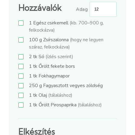
Hozzávalók
Adag
1
Egész csirkemell
(kb. 700–900 g,
felkockázva)
100
g
Zsírszalonna
(hogy ne legyen
száraz, felkockázva)
2
tk
Só
(ízlés szerint)
1
tk
Őrölt fekete bors
1
tk
Fokhagymapor
250
g
Fagyasztott vegyes zöldség
1
tk
Olaj
(tálaláshoz)
1
tk
Őrölt Pirospaprika
(tálaláshoz)
Elkészítés