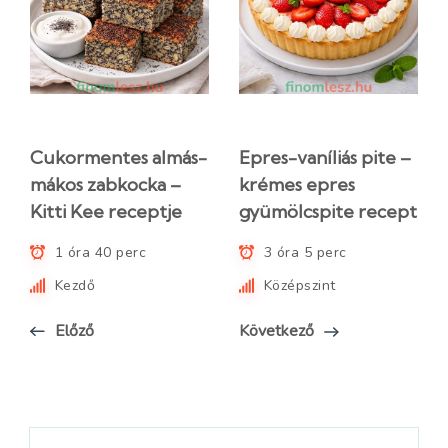
Cukormentes almás-
Epres-vaníliás pite –
mákos zabkocka –
krémes epres
Kitti Kee receptje
gyümölcspite recept
1 óra 40 perc
3 óra 5 perc
Kezdő
Középszint
Előző
Következő