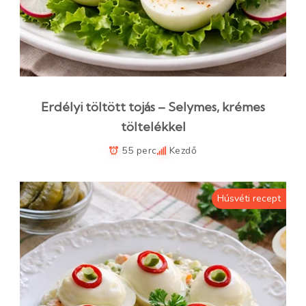
Erdélyi töltött tojás – Selymes, krémes
töltelékkel
55 perc
Kezdő
Húsvéti recept