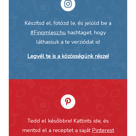
Készítsd el, fotózd le, és jelöld be a
#Finomlesz.hu
hashtaget, hogy
láthassuk a te verziódat is!
Legyél te is a közösségünk része!
Tedd el későbbre! Kattints ide, és
mentsd el a receptet a saját
Pinterest