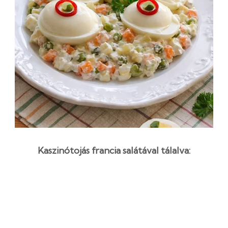
Kaszinótojás francia salátával tálalva:
ünnepi előétel recept
3 óra 40 perc
Kezdő
Egyszerű recept