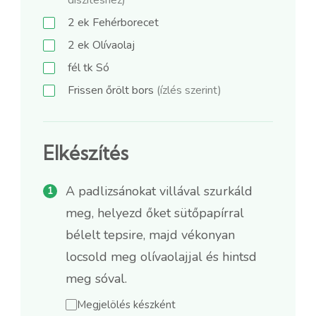
2
ek
Fehérborecet
2
ek
Olívaolaj
fél
tk
Só
Frissen őrölt bors
(ízlés szerint)
Elkészítés
A padlizsánokat villával szurkáld
meg, helyezd őket sütőpapírral
bélelt tepsire, majd vékonyan
locsold meg olívaolajjal és hintsd
meg sóval.
Megjelölés készként