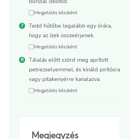
borssal ízesítsd.
Megjelölés készként
Tedd hűtőbe legalább egy órára,
hogy az ízek összeérjenek.
Megjelölés készként
Tálalás előtt szórd meg aprított
petrezselyemmel, és kínáld pirítósra
vagy pitakenyérre kanalazva.
Megjelölés készként
Megjegyzés