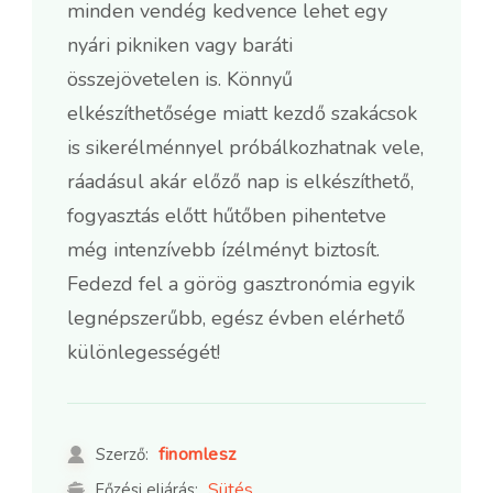
minden vendég kedvence lehet egy
nyári pikniken vagy baráti
összejövetelen is. Könnyű
elkészíthetősége miatt kezdő szakácsok
is sikerélménnyel próbálkozhatnak vele,
ráadásul akár előző nap is elkészíthető,
fogyasztás előtt hűtőben pihentetve
még intenzívebb ízélményt biztosít.
Fedezd fel a görög gasztronómia egyik
legnépszerűbb, egész évben elérhető
különlegességét!
finomlesz
Szerző:
Sütés
Főzési eljárás: