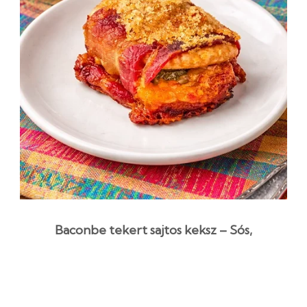
Baconbe tekert sajtos keksz – Sós,
ropogós falatok
1 óra 35 perc
Kezdő