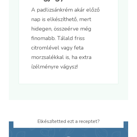
A padlizsánkrém akár előző
nap is elkészíthető, mert
hidegen, összeérve még
finomabb. Tálald friss
citromlével vagy feta
morzsalékkal is, ha extra
ízélményre vágysz!
Elkészítetted ezt a receptet?