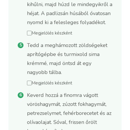
kihűlni, majd húzd le mindegyikről a
héjat. A padlizsán húsából óvatosan
nyomd ki a felesleges folyadékot.
Megjelölés készként
Tedd a meghámozott zöldségeket
aprítógépbe és turmixold sima
krémmé, majd öntsd át egy
nagyobb tálba.
Megjelölés készként
Keverd hozzá a finomra vágott
vöröshagymát, zúzott fokhagymát,
petrezselymet, fehérborecetet és az
olívaolajat. Sóval, frissen őrölt