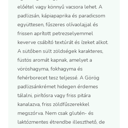
előétel vagy könnyű vacsora lehet. A
padlizsán, kápiapaprika és paradicsom
együttesen, fűszeres olívaolajjal és
frissen aprított petrezselyemmel
keverve csábító textúrát és ízeket alkot.
A sütőben sült zöldségek karakteres,
füstös aromát kapnak, amelyet a
vöröshagyma, fokhagyma és
fehérborecet tesz teljessé. A Görög
padlizsánkrémet hidegen érdemes
tálalni, pirítósra vagy friss pitára
kanalazva, friss zöldfűszerekkel
megszórva. Nem csak glutén- és
laktózmentes étrendbe illeszthető, de