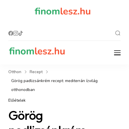
finomles
Recept, ami
finom lesz.
z.hu
finomlesz.hu
Recept, ami finom lesz.
Otthon
Recept
Görög padlizsánkrém recept: mediterrán ízvilág
otthonodban
Előételek
Görög