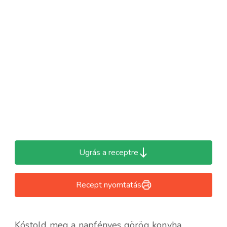
Ugrás a receptre
Recept nyomtatás
Kóstold meg a napfényes görög konyha