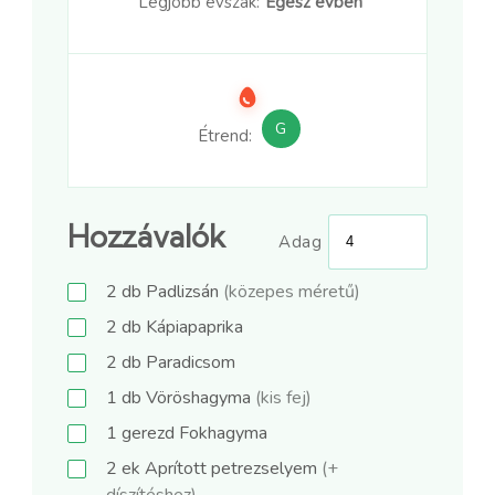
Legjobb évszak:
Egész évben
G
Étrend:
Hozzávalók
Adag
2
db
Padlizsán
(közepes méretű)
2
db
Kápiapaprika
2
db
Paradicsom
1
db
Vöröshagyma
(kis fej)
1
gerezd
Fokhagyma
2
ek
Aprított petrezselyem
(+
díszítéshez)