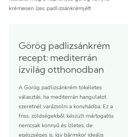
krémesen ízes padlizsánkrémjét!
Görög padlizsánkrém
recept: mediterrán
ízvilág otthonodban
A Görög padlizsánkrém tökéletes
választás, ha mediterrán hangulatot
szeretnél varázsolni a konyhádba. Ez a
friss, zöldségekből készült mártogatós
nemcsak könnyű és ízletes, de
egészséges is, így bármikor ideális