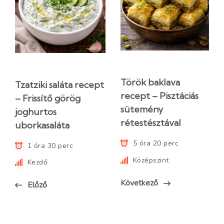
Török baklava
Tzatziki saláta recept
recept – Pisztáciás
– Frissítő görög
sütemény
joghurtos
rétestésztával
uborkasaláta
5 óra 20 perc
1 óra 30 perc
Középszint
Kezdő
Következő
Előző