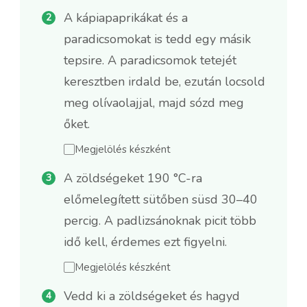
A kápiapaprikákat és a
paradicsomokat is tedd egy másik
tepsire. A paradicsomok tetejét
keresztben irdald be, ezután locsold
meg olívaolajjal, majd sózd meg
őket.
Megjelölés készként
A zöldségeket 190 °C-ra
előmelegített sütőben süsd 30–40
percig. A padlizsánoknak picit több
idő kell, érdemes ezt figyelni.
Megjelölés készként
Vedd ki a zöldségeket és hagyd