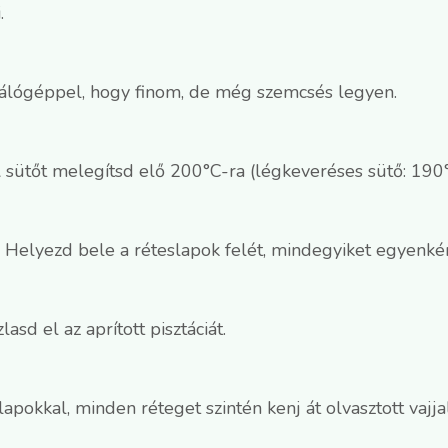
.
darálógéppel, hogy finom, de még szemcsés legyen.
A sütőt melegítsd elő 200°C-ra (légkeveréses sütő: 190°
l. Helyezd bele a réteslapok felét, mindegyiket egyenkén
sd el az aprított pisztáciát.
pokkal, minden réteget szintén kenj át olvasztott vajjal