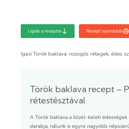
Ugrás a receptre
Recept nyomtatás
Igazi Török baklava: ropogós rétegek, édes sz
Török baklava recept – P
rétestésztával
A Török baklava a közel-keleti édessége
darabja, nálunk is egyre nagyobb népszerű