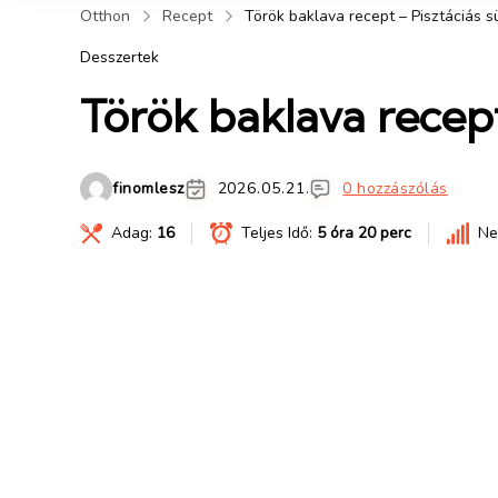
Otthon
Recept
Török baklava recept – Pisztáciás 
Desszertek
Török baklava recept
finomlesz
2026.05.21.
0 hozzászólás
Adag:
16
Teljes Idő:
5 óra 20 perc
Ne