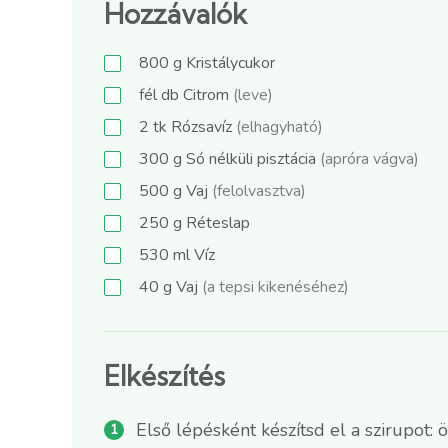
Hozzávalók
800
g
Kristálycukor
fél
db
Citrom
(leve)
2
tk
Rózsavíz
(elhagyható)
300
g
Só nélküli pisztácia
(apróra vágva)
500
g
Vaj
(felolvasztva)
250
g
Réteslap
530
ml
Víz
40
g
Vaj
(a tepsi kikenéséhez)
Elkészítés
Első lépésként készítsd el a szirupot: 