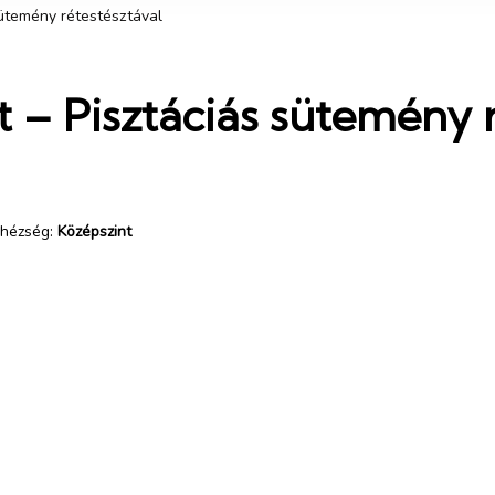
sütemény rétestésztával
 – Pisztáciás sütemény r
hézség:
Középszint