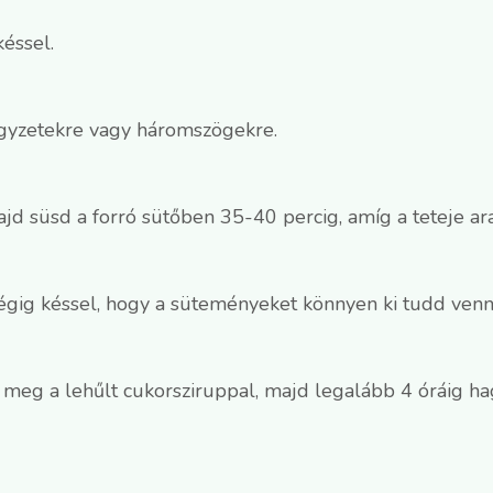
késsel.
égyzetekre vagy háromszögekre.
ajd süsd a forró sütőben 35-40 percig, amíg a teteje ar
égig késsel, hogy a süteményeket könnyen ki tudd venni
meg a lehűlt cukorsziruppal, majd legalább 4 óráig hagy