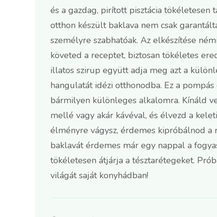
és a gazdag, pirított pisztácia tökéletesen 
otthon készült baklava nem csak garantálta
személyre szabhatóak. Az elkészítése némi
követed a receptet, biztosan tökéletes er
illatos szirup együtt adja meg azt a külön
hangulatát idézi otthonodba. Ez a pompás
bármilyen különleges alkalomra. Kínáld v
mellé vagy akár kávéval, és élvezd a kelet
élményre vágysz, érdemes kipróbálnod a re
baklavát érdemes már egy nappal a fogyaszt
tökéletesen átjárja a tésztarétegeket. Prób
világát saját konyhádban!