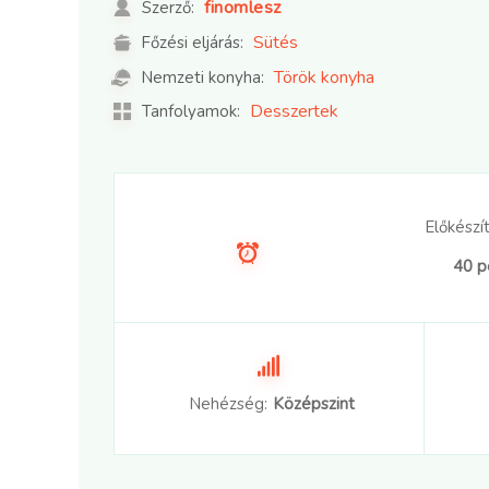
finomlesz
Szerző:
Sütés
Főzési eljárás:
Török konyha
Nemzeti konyha:
Desszertek
Tanfolyamok:
Előkészít
40 p
Nehézség:
Középszint