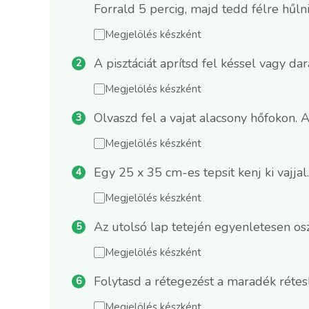
Forrald 5 percig, majd tedd félre hűlni
Megjelölés készként
A pisztáciát aprítsd fel késsel vagy 
Megjelölés készként
Olvaszd fel a vajat alacsony hőfokon. 
Megjelölés készként
Egy 25 x 35 cm-es tepsit kenj ki vajja
Megjelölés készként
Az utolsó lap tetején egyenletesen oszla
Megjelölés készként
Folytasd a rétegezést a maradék rétesla
Megjelölés készként