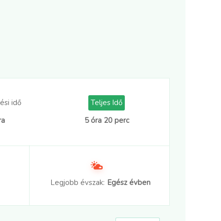
ési idő
Teljes Idő
ra
5 óra 20 perc
Legjobb évszak:
Egész évben