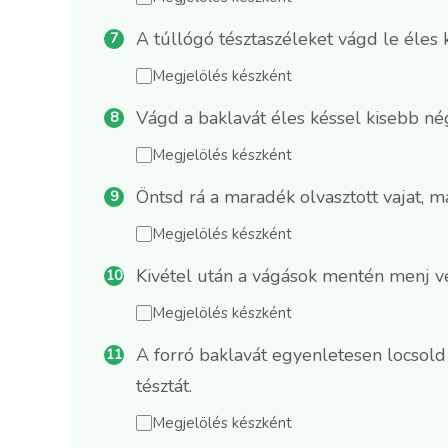
A túllógó tésztaszéleket vágd le éles 
Megjelölés készként
Vágd a baklavát éles késsel kisebb n
Megjelölés készként
Öntsd rá a maradék olvasztott vajat, m
Megjelölés készként
Kivétel után a vágások mentén menj v
Megjelölés készként
A forró baklavát egyenletesen locsold 
tésztát.
Megjelölés készként