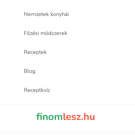
Nemzetek konyhái
Főzési módszerek
Receptek
Blog
Receptkvíz
finomles
Recept, ami fi