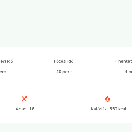
ési idő
Főzési idő
Pihentet
erc
40 perc
4 ó
Adag:
16
Kalóriák:
350 kcal