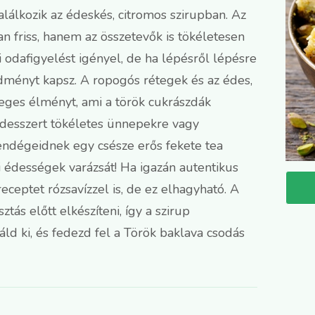
találkozik az édeskés, citromos szirupban. Az
n friss, hanem az összetevők is tökéletesen
 odafigyelést igényel, de ha lépésről lépésre
edményt kapsz. A ropogós rétegek és az édes,
leges élményt, ami a török cukrászdák
 desszert tökéletes ünnepekre vagy
endégeidnek egy csésze erős fekete tea
i édességek varázsát! Ha igazán autentikus
ceptet rózsavízzel is, de ez elhagyható. A
ás előtt elkészíteni, így a szirup
áld ki, és fedezd fel a Török baklava csodás