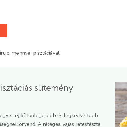
irup, mennyei pisztáciával!
isztáciás sütemény
k egyik legkülönlegesebb és legkedveltebb
ségnek örvend. A réteges, vajas rétestészta