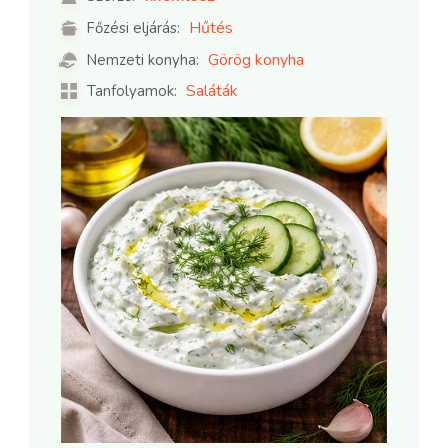
Hűtés
Főzési eljárás:
Görög konyha
Nemzeti konyha:
Saláták
Tanfolyamok: