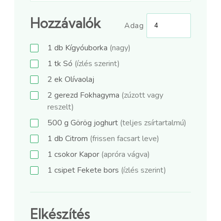
Hozzávalók
Adag
1
db
Kígyóuborka
(nagy)
1
tk
Só
(ízlés szerint)
2
ek
Olívaolaj
2
gerezd
Fokhagyma
(zúzott vagy
reszelt)
500
g
Görög joghurt
(teljes zsírtartalmú)
1
db
Citrom
(frissen facsart leve)
1
csokor
Kapor
(apróra vágva)
1
csipet
Fekete bors
(ízlés szerint)
Elkészítés