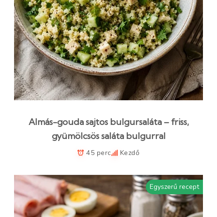
Almás-gouda sajtos bulgursaláta – friss,
gyümölcsös saláta bulgurral
45 perc
Kezdő
Egyszerű recept