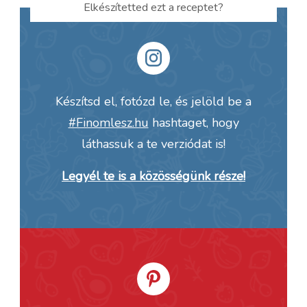
Elkészítetted ezt a receptet?
Készítsd el, fotózd le, és jelöld be a
#Finomlesz.hu
hashtaget, hogy
láthassuk a te verziódat is!
Legyél te is a közösségünk része!