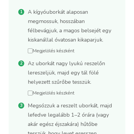
A kígyóuborkát alaposan
megmossuk, hosszában
félbevágjuk, a magos belsejét egy
kiskanállal óvatosan kikaparjuk.
Megjelölés készként
Az uborkát nagy lyukú reszelőn
lereszeljük, majd egy tál fölé
helyezett szűrőbe tesszük.
Megjelölés készként
Megsózzuk a reszelt uborkát, majd
lefedve legalább 1–2 órára (vagy
akár egész éjszakára) hűtőbe
tesszük, hogy levet eresszen.