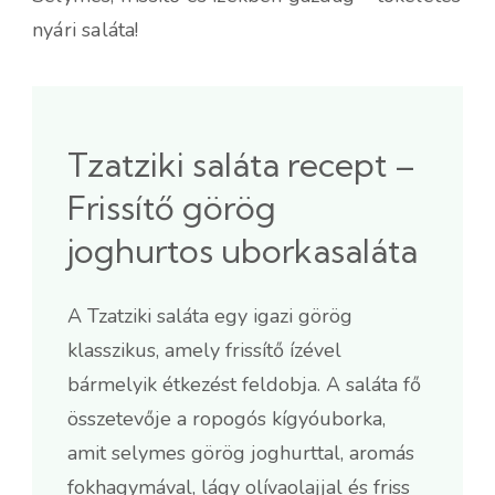
nyári saláta!
Tzatziki saláta recept –
Frissítő görög
joghurtos uborkasaláta
A Tzatziki saláta egy igazi görög
klasszikus, amely frissítő ízével
bármelyik étkezést feldobja. A saláta fő
összetevője a ropogós kígyóuborka,
amit selymes görög joghurttal, aromás
fokhagymával, lágy olívaolajjal és friss