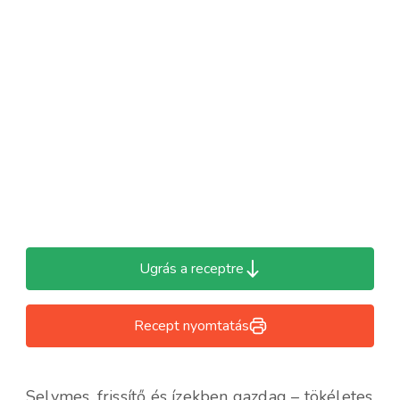
Ugrás a receptre
Recept nyomtatás
Selymes, frissítő és ízekben gazdag – tökéletes