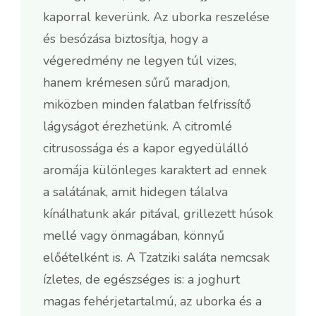
kaporral keverünk. Az uborka reszelése
és besózása biztosítja, hogy a
végeredmény ne legyen túl vizes,
hanem krémesen sűrű maradjon,
miközben minden falatban felfrissítő
lágyságot érezhetünk. A citromlé
citrusossága és a kapor egyedülálló
aromája különleges karaktert ad ennek
a salátának, amit hidegen tálalva
kínálhatunk akár pitával, grillezett húsok
mellé vagy önmagában, könnyű
előételként is. A Tzatziki saláta nemcsak
ízletes, de egészséges is: a joghurt
magas fehérjetartalmú, az uborka és a