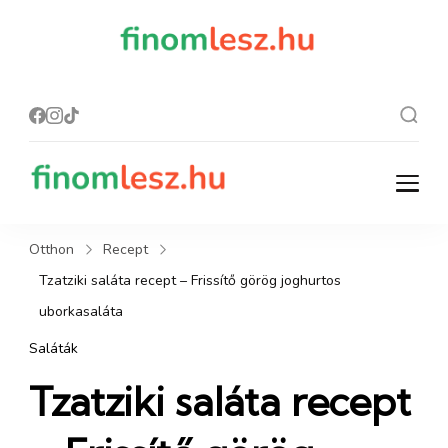
finomles
Recept, ami
finom lesz.
z.hu
finomlesz.hu
Recept, ami finom lesz.
Otthon
Recept
Tzatziki saláta recept – Frissítő görög joghurtos
uborkasaláta
Saláták
Tzatziki saláta recept