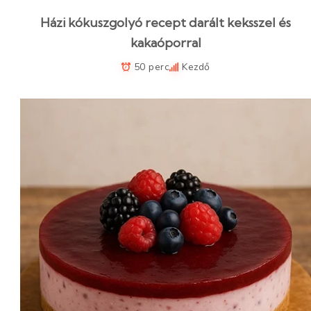
Házi kókuszgolyó recept darált keksszel és
kakaóporral
50 perc
Kezdő