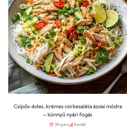
Csípős-édes, krémes csirkesaláta ázsiai módra
– könnyű nyári fogás
30 perc
Kezdő