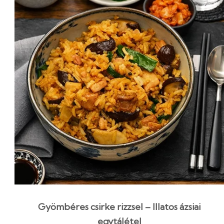
Gyömbéres csirke rizzsel – Illatos ázsiai
egytálétel