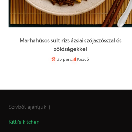
Marhahúsos sült rizs ázsiai szójaszósszal és
zöldségekkel
35 perc
Kezdő
Szívből ajánljuk :)
Kitti's kitchen