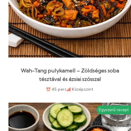
Wah-Tang pulykamell – Zöldséges soba
tésztával és ázsiai szósszal
45 perc
Középszint
Egyszerű recept