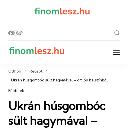
finomles
Recept, ami
finom lesz.
z.hu
finomlesz.hu
Recept, ami finom lesz.
Otthon
Recept
Ukrán húsgombóc sült hagymával – omlós bélszínből
Főételek
Ukrán húsgombóc
sült hagymával –