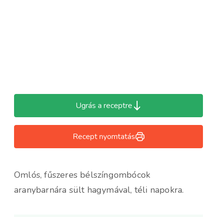
Ugrás a receptre
Recept nyomtatás
Omlós, fűszeres bélszíngombócok
aranybarnára sült hagymával, téli napokra.