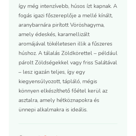
így még intenzívebb, húsos ízt kapnak. A
fogás igazi főszereplője a mellé kínált,
aranybarnára pirított Vöröshagyma,
amely édeskés, karamellizált
aromájával tökéletesen illik a fűszeres
húshoz. A tálalás Zöldkörettel – például
párolt Zöldségekkel vagy friss Salátával
– lesz igazán teljes, így egy
kiegyensúlyozott, tápláló, mégis
könnyen elkészíthető főétel kerül az
asztalra, amely hétköznapokra és
ünnepi alkalmakra is ideális.