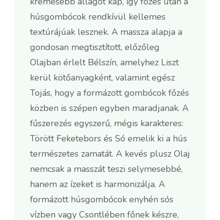
krémesebb állagot kap, így főzés után a
húsgombócok rendkívül kellemes
textúrájúak lesznek. A massza alapja a
gondosan megtisztított, előzőleg
Olajban érlelt Bélszín, amelyhez Liszt
kerül kötőanyagként, valamint egész
Tojás, hogy a formázott gombócok főzés
közben is szépen egyben maradjanak. A
fűszerezés egyszerű, mégis karakteres:
Törött Feketebors és Só emelik ki a hús
természetes zamatát. A kevés plusz Olaj
nemcsak a masszát teszi selymesebbé,
hanem az ízeket is harmonizálja. A
formázott húsgombócok enyhén sós
vízben vagy Csontlében főnek készre,