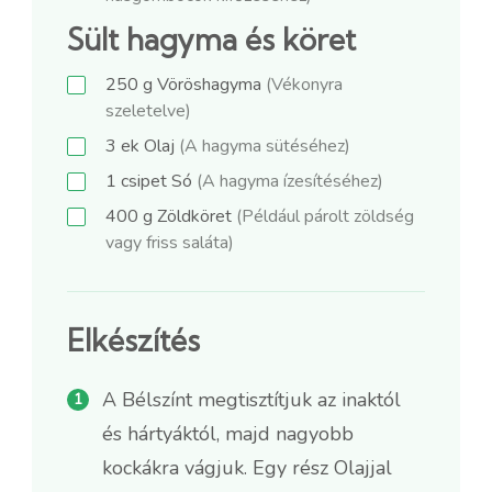
Sült hagyma és köret
250
g
Vöröshagyma
(Vékonyra
szeletelve)
3
ek
Olaj
(A hagyma sütéséhez)
1
csipet
Só
(A hagyma ízesítéséhez)
400
g
Zöldköret
(Például párolt zöldség
vagy friss saláta)
Elkészítés
A Bélszínt megtisztítjuk az inaktól
és hártyáktól, majd nagyobb
kockákra vágjuk. Egy rész Olajjal