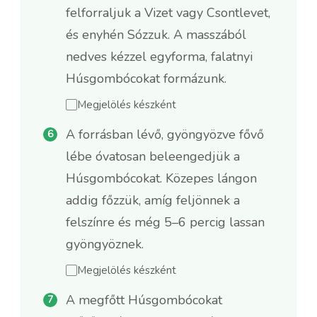
felforraljuk a Vizet vagy Csontlevet,
és enyhén Sózzuk. A masszából
nedves kézzel egyforma, falatnyi
Húsgombócokat formázunk.
Megjelölés készként
A forrásban lévő, gyöngyözve fővő
lébe óvatosan beleengedjük a
Húsgombócokat. Közepes lángon
addig főzzük, amíg feljönnek a
felszínre és még 5–6 percig lassan
gyöngyöznek.
Megjelölés készként
A megfőtt Húsgombócokat