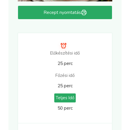
Recept nyomtatás
Előkészítési idő
25 perc
Főzési idő
25 perc
Teljes Idő
50 perc