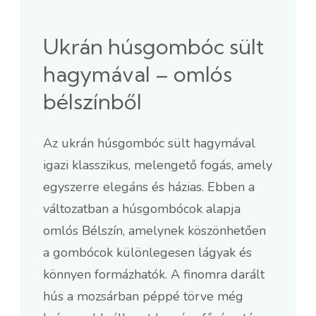
Ukrán húsgombóc sült
hagymával – omlós
bélszínből
Az ukrán húsgombóc sült hagymával
igazi klasszikus, melengető fogás, amely
egyszerre elegáns és házias. Ebben a
változatban a húsgombócok alapja
omlós Bélszín, amelynek köszönhetően
a gombócok különlegesen lágyak és
könnyen formázhatók. A finomra darált
hús a mozsárban péppé törve még