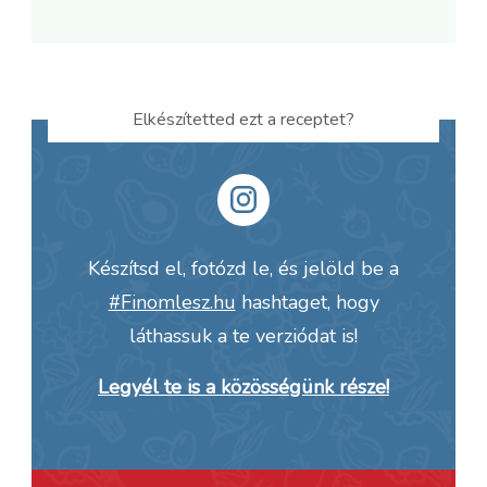
Elkészítetted ezt a receptet?
Készítsd el, fotózd le, és jelöld be a
#Finomlesz.hu
hashtaget, hogy
láthassuk a te verziódat is!
Legyél te is a közösségünk része!