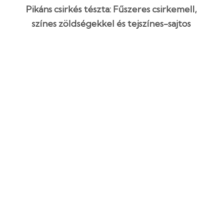
Pikáns csirkés tészta: Fűszeres csirkemell,
színes zöldségekkel és tejszínes-sajtos
szósszal
45 perc
Kezdő