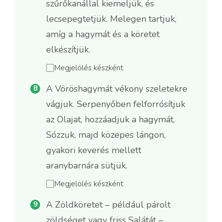
szűrőkanállal kiemeljük, és
lecsepegtetjük. Melegen tartjuk,
amíg a hagymát és a köretet
elkészítjük.
Megjelölés készként
A Vöröshagymát vékony szeletekre
vágjuk. Serpenyőben felforrósítjuk
az Olajat, hozzáadjuk a hagymát,
Sózzuk, majd közepes lángon,
gyakori keverés mellett
aranybarnára sütjük.
Megjelölés készként
A Zöldköretet – például párolt
zöldséget vagy friss Salátát –