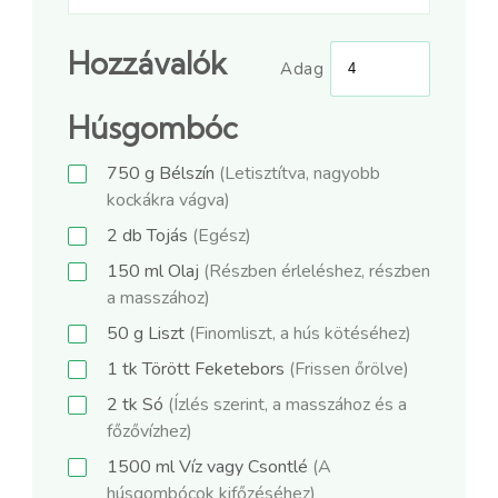
Hozzávalók
Adag
Húsgombóc
750
g
Bélszín
(Letisztítva, nagyobb
kockákra vágva)
2
db
Tojás
(Egész)
150
ml
Olaj
(Részben érleléshez, részben
a masszához)
50
g
Liszt
(Finomliszt, a hús kötéséhez)
1
tk
Törött Feketebors
(Frissen őrölve)
2
tk
Só
(Ízlés szerint, a masszához és a
főzővízhez)
1500
ml
Víz vagy Csontlé
(A
húsgombócok kifőzéséhez)