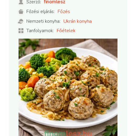
finomlesz
Szerző:
Főzés
Főzési eljárás:
Ukrán konyha
Nemzeti konyha:
Főételek
Tanfolyamok: