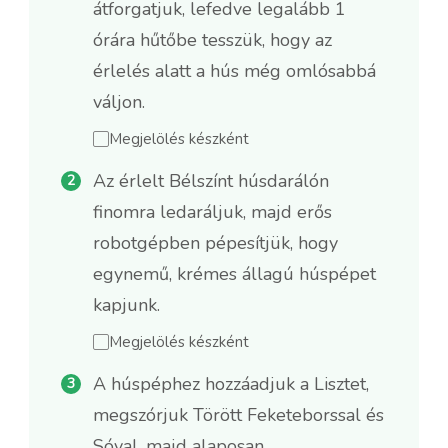
átforgatjuk, lefedve legalább 1
órára hűtőbe tesszük, hogy az
érlelés alatt a hús még omlósabbá
váljon.
Megjelölés készként
Az érlelt Bélszínt húsdarálón
finomra ledaráljuk, majd erős
robotgépben pépesítjük, hogy
egynemű, krémes állagú húspépet
kapjunk.
Megjelölés készként
A húspéphez hozzáadjuk a Lisztet,
megszórjuk Törött Feketeborssal és
Sóval, majd alaposan