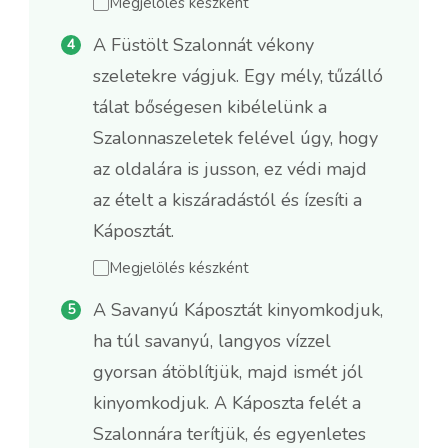
Megjelölés készként
A Füstölt Szalonnát vékony
szeletekre vágjuk. Egy mély, tűzálló
tálat bőségesen kibélelünk a
Szalonnaszeletek felével úgy, hogy
az oldalára is jusson, ez védi majd
az ételt a kiszáradástól és ízesíti a
Káposztát.
Megjelölés készként
A Savanyú Káposztát kinyomkodjuk,
ha túl savanyú, langyos vízzel
gyorsan átöblítjük, majd ismét jól
kinyomkodjuk. A Káposzta felét a
Szalonnára terítjük, és egyenletes