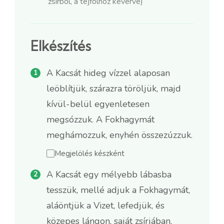
zsírból, a tejfölhöz keverve)
Elkészítés
A Kacsát hideg vízzel alaposan
leöblítjük, szárazra töröljük, majd
kívül-belül egyenletesen
megsózzuk. A Fokhagymát
meghámozzuk, enyhén összezúzzuk.
Megjelölés készként
A Kacsát egy mélyebb lábasba
tesszük, mellé adjuk a Fokhagymát,
aláöntjük a Vizet, lefedjük, és
közepes lángon, saját zsírjában,