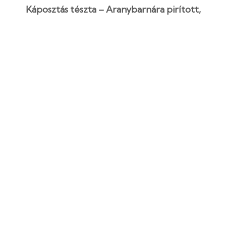
Káposztás tészta – Aranybarnára pirított,
borsos klasszikus
1 óra 20 perc
Kezdő
Egyszerű recept