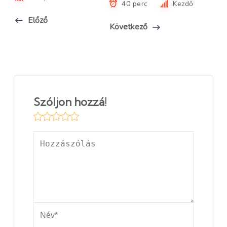
40 perc
Kezdő
Előző
Következő
Szóljon hozzá!