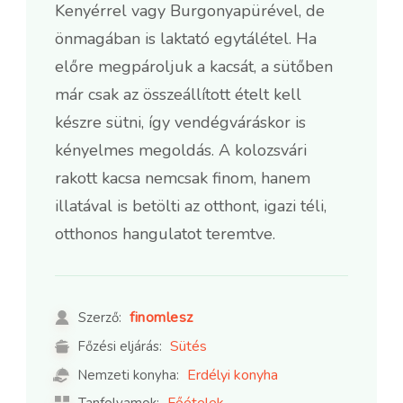
Kenyérrel vagy Burgonyapürével, de
önmagában is laktató egytálétel. Ha
előre megpároljuk a kacsát, a sütőben
már csak az összeállított ételt kell
készre sütni, így vendégváráskor is
kényelmes megoldás. A kolozsvári
rakott kacsa nemcsak finom, hanem
illatával is betölti az otthont, igazi téli,
otthonos hangulatot teremtve.
finomlesz
Szerző:
Sütés
Főzési eljárás:
Erdélyi konyha
Nemzeti konyha:
Főételek
Tanfolyamok: