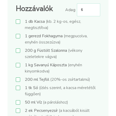
Hozzávalók
Adag
1
db
Kacsa
(kb. 2 kg-os, egész,
megtisztítva)
1
gerezd
Fokhagyma
(megpucolva,
enyhén összezúzva)
200
g
Füstölt Szalonna
(vékony
szeletekre vágva)
1
kg
Savanyú Káposzta
(enyhén
kinyomkodva)
200
ml
Tejföl
(20%-os zsírtartalmú)
1
tk
Só
(ízlés szerint, a kacsa méretétől
függően)
50
ml
Víz
(a pároláshoz)
2
ek
Pecsenyezsír
(a kacsából kisült