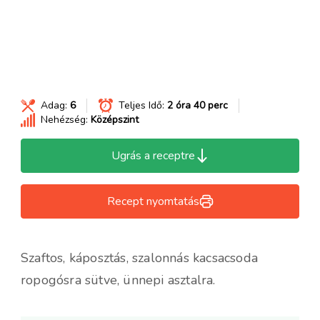
Adag:
6
Teljes Idő:
2 óra 40 perc
Nehézség:
Középszint
Ugrás a receptre
Recept nyomtatás
Szaftos, káposztás, szalonnás kacsacsoda
ropogósra sütve, ünnepi asztalra.