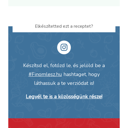
Elkészítetted ezt a receptet?
Készítsd el, fotózd le, és jelöld be a
#Finomlesz.hu
hashtaget, hogy
láthassuk a te verziódat is!
Legyél te is a közösségünk része!