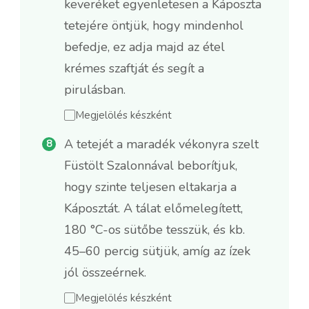
keveréket egyenletesen a Káposzta
tetejére öntjük, hogy mindenhol
befedje, ez adja majd az étel
krémes szaftját és segít a
pirulásban.
Megjelölés készként
A tetejét a maradék vékonyra szelt
Füstölt Szalonnával beborítjuk,
hogy szinte teljesen eltakarja a
Káposztát. A tálat előmelegített,
180 °C-os sütőbe tesszük, és kb.
45–60 percig sütjük, amíg az ízek
jól összeérnek.
Megjelölés készként