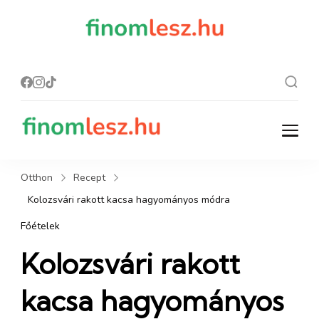
finomles
Recept, ami
finom lesz.
z.hu
finomlesz.hu
Recept, ami finom lesz.
Otthon
Recept
Kolozsvári rakott kacsa hagyományos módra
Főételek
Kolozsvári rakott
kacsa hagyományos