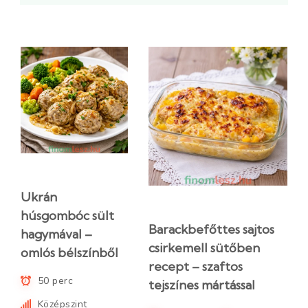
Ukrán
húsgombóc sült
Barackbefőttes sajtos
hagymával –
csirkemell sütőben
omlós bélszínből
recept – szaftos
50 perc
tejszínes mártással
Középszint