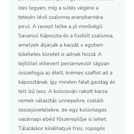
ízes legyen, míg a sütés végére a
tetején lévő szalonna aranybarnára
pirul. A recept lelke a jó minőségű
Savanyú Káposzta és a füstölt szalonna,
amelyek átjárják a kacsát, s egyben
tökéletes köretet is adnak hozzá. A
tejföllel elkevert pecsenyezsír lágyan
összefogja az ételt, krémes szaftot ad a
káposztának, így minden falat gazdag és
telt ízű lesz. A kolozsvári rakott kacsa
remek választás ünnepekre, családi
összejövetelekre, de egy különleges
vasárnapi ebéd főszereplője is lehet.
Tálaláskor kínálhatjuk friss, ropogós