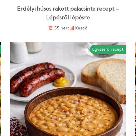
Erdélyi húsos rakott palacsinta recept –
Lépésről lépésre
55 perc
Kezdő
Egyszerű recept