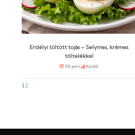
Erdélyi töltött tojás – Selymes, krémes
töltelékkel
55 perc
Kezdő
1
2