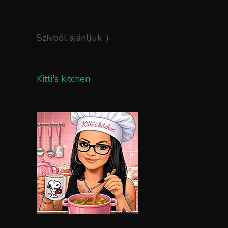
Szívből ajánljuk :)
Kitti's kitchen