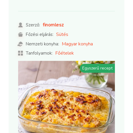
finomlesz
Szerző:
Sütés
Főzési eljárás:
Magyar konyha
Nemzeti konyha:
Főételek
Tanfolyamok:
Egyszerű recept