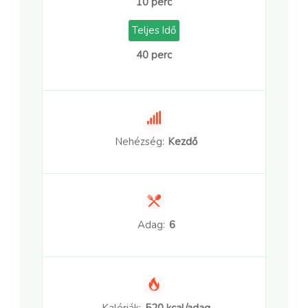
10 perc
Teljes Idő
40 perc
Nehézség:
Kezdő
Adag:
6
Kalóriák:
520 kcal/adag