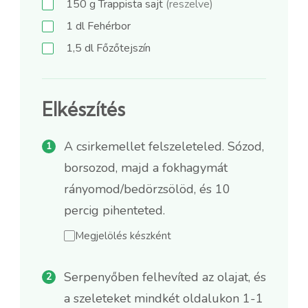
150
g
Trappista sajt
(reszelve)
1
dl
Fehérbor
1,5
dl
Főzőtejszín
Elkészítés
A csirkemellet felszeleteled. Sózod,
borsozod, majd a fokhagymát
rányomod/bedörzsölöd, és 10
percig pihenteted.
Megjelölés készként
Serpenyőben felhevíted az olajat, és
a szeleteket mindkét oldalukon 1-1