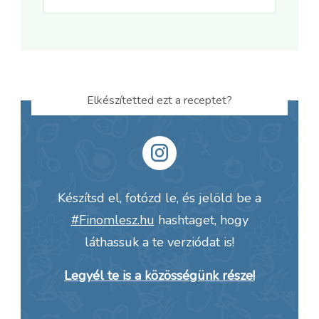
Elkészítetted ezt a receptet?
Készítsd el, fotózd le, és jelöld be a
#Finomlesz.hu
hashtaget, hogy
láthassuk a te verziódat is!
Legyél te is a közösségünk része!