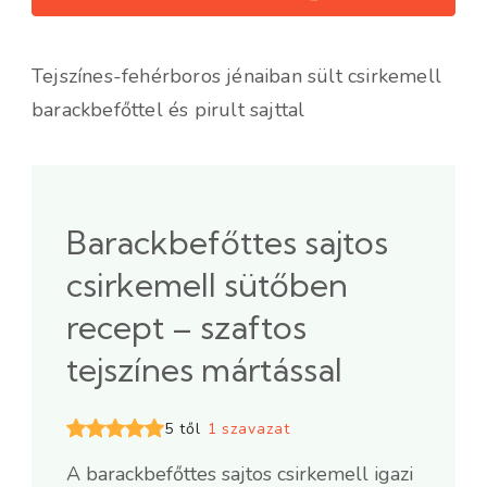
Tejszínes-fehérboros jénaiban sült csirkemell
barackbefőttel és pirult sajttal
Barackbefőttes sajtos
csirkemell sütőben
recept – szaftos
tejszínes mártással
5 től
1 szavazat
A barackbefőttes sajtos csirkemell igazi