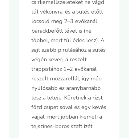
csirkemellszeleteket ne vágd
túl vékonyra, és a sütés előtt
locsold meg 2–3 evőkanál
barackbefőtt lével is (ne
többel, mert túl édes lesz). A
sajt szebb pirulásához a sütés
végén keverj a reszelt
trappistához 1–2 evőkanál
reszelt mozzarellát, így még
nyúlósabb és aranybarnább
lesz a teteje. Köretnek a rizst
főzd csipet sóval és egy kevés
vajjal, mert jobban kiemeli a
tejszínes-boros szaft ízét.