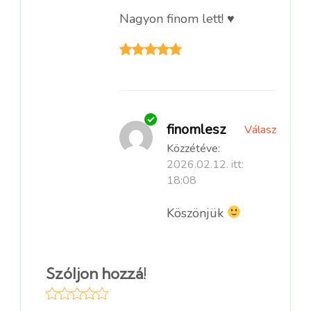
Nagyon finom lett! ♥️
finomlesz
Válasz
Közzétéve:
2026.02.12. itt:
18:08
Köszönjük
Szóljon hozzá!