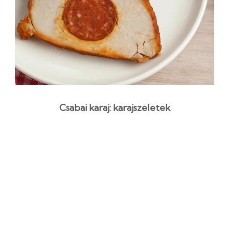
Csabai karaj: karajszeletek
kolbásztöltelékkel
1 óra 35 perc
Kezdő
Egyszerű recept