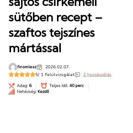
sajtos csirkemell
sütőben recept –
szaftos tejszínes
mártással
finomlesz
2026.02.07.
5/ 1 Felülvizsgálat
2 hozzászólás
Adag:
6
Teljes Idő:
40 perc
Nehézség:
Kezdő