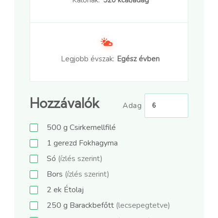
Legjobb évszak:
Egész évben
Hozzávalók
Adag
500
g
Csirkemellfilé
1
gerezd
Fokhagyma
Só
(ízlés szerint)
Bors
(ízlés szerint)
2
ek
Étolaj
250
g
Barackbefőtt
(lecsepegtetve)