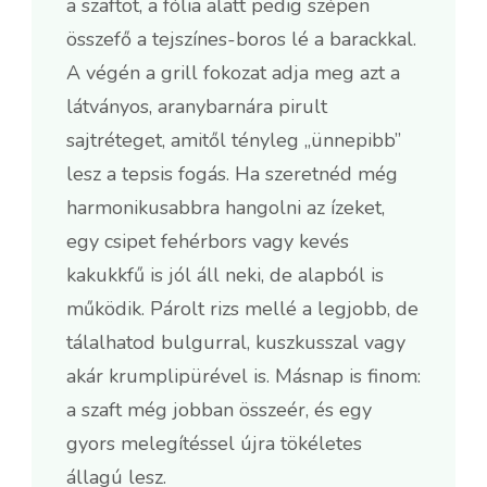
a szaftot, a fólia alatt pedig szépen
összefő a tejszínes-boros lé a barackkal.
A végén a grill fokozat adja meg azt a
látványos, aranybarnára pirult
sajtréteget, amitől tényleg „ünnepibb”
lesz a tepsis fogás. Ha szeretnéd még
harmonikusabbra hangolni az ízeket,
egy csipet fehérbors vagy kevés
kakukkfű is jól áll neki, de alapból is
működik. Párolt rizs mellé a legjobb, de
tálalhatod bulgurral, kuszkusszal vagy
akár krumplipürével is. Másnap is finom:
a szaft még jobban összeér, és egy
gyors melegítéssel újra tökéletes
állagú lesz.