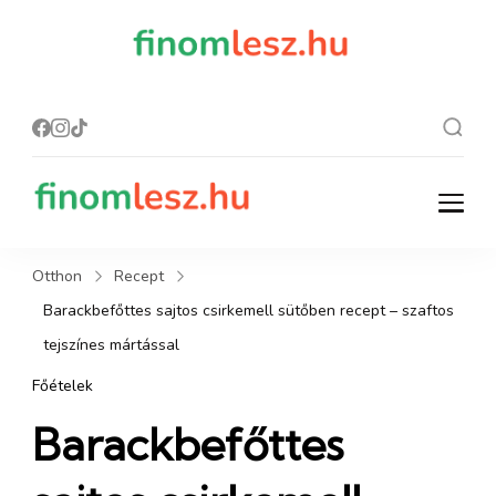
finomles
Recept, ami
finom lesz.
z.hu
finomlesz.hu
Recept, ami finom lesz.
Otthon
Recept
Barackbefőttes sajtos csirkemell sütőben recept – szaftos
tejszínes mártással
Főételek
Barackbefőttes