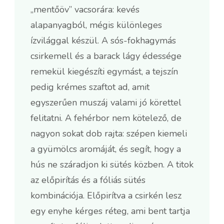
„mentőöv” vacsorára: kevés
alapanyagból, mégis különleges
ízvilággal készül. A sós-fokhagymás
csirkemell és a barack lágy édessége
remekül kiegészíti egymást, a tejszín
pedig krémes szaftot ad, amit
egyszerűen muszáj valami jó körettel
felitatni. A fehérbor nem kötelező, de
nagyon sokat dob rajta: szépen kiemeli
a gyümölcs aromáját, és segít, hogy a
hús ne száradjon ki sütés közben. A titok
az előpirítás és a fóliás sütés
kombinációja. Előpirítva a csirkén lesz
egy enyhe kérges réteg, ami bent tartja