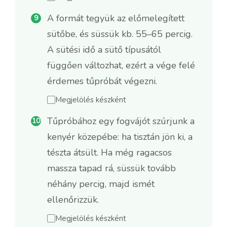
A formát tegyük az előmelegített
sütőbe, és süssük kb. 55–65 percig.
A sütési idő a sütő típusától
függően változhat, ezért a vége felé
érdemes tűpróbát végezni.
Megjelölés készként
Tűpróbához egy fogvájót szúrjunk a
kenyér közepébe: ha tisztán jön ki, a
tészta átsült. Ha még ragacsos
massza tapad rá, süssük tovább
néhány percig, majd ismét
ellenőrizzük.
Megjelölés készként