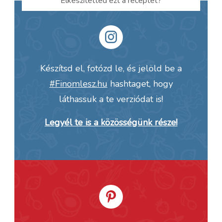
Elkészítetted ezt a receptet?
Készítsd el, fotózd le, és jelöld be a
#Finomlesz.hu
hashtaget, hogy
láthassuk a te verziódat is!
Legyél te is a közösségünk része!