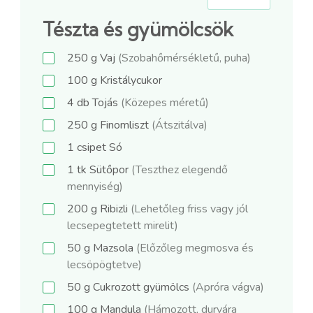
Tészta és gyümölcsök
250
g
Vaj
(Szobahőmérsékletű, puha)
100
g
Kristálycukor
4
db
Tojás
(Közepes méretű)
250
g
Finomliszt
(Átszitálva)
1
csipet
Só
1
tk
Sütőpor
(Teszthez elegendő
mennyiség)
200
g
Ribizli
(Lehetőleg friss vagy jól
lecsepegtetett mirelit)
50
g
Mazsola
(Előzőleg megmosva és
lecsöpögtetve)
50
g
Cukrozott gyümölcs
(Apróra vágva)
100
g
Mandula
(Hámozott, durvára