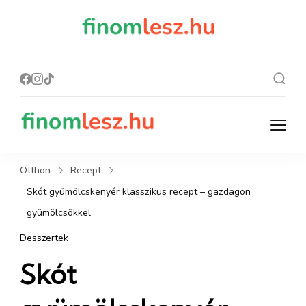
finomles
Recept, ami
finom lesz.
z.hu
finomlesz.hu
Recept, ami finom lesz.
Otthon
Recept
Skót gyümölcskenyér klasszikus recept – gazdagon
gyümölcsökkel
Desszertek
Skót