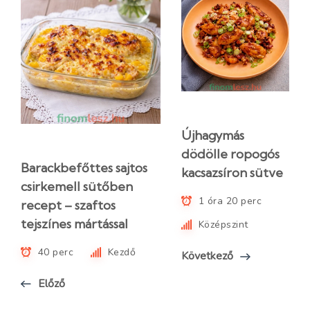
Újhagymás
dödölle ropogós
Barackbefőttes sajtos
kacsazsíron sütve
csirkemell sütőben
1 óra 20 perc
recept – szaftos
tejszínes mártással
Középszint
40 perc
Kezdő
Következő
Előző