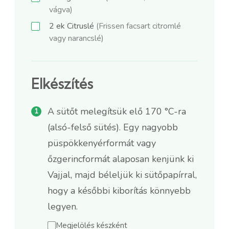
vágva)
2
ek
Citruslé
(Frissen facsart citromlé
vagy narancslé)
Elkészítés
A sütőt melegítsük elő 170 °C-ra
(alsó-felső sütés). Egy nagyobb
püspökkenyérformát vagy
őzgerincformát alaposan kenjünk ki
Vajjal, majd béleljük ki sütőpapírral,
hogy a későbbi kiborítás könnyebb
legyen.
Megjelölés készként