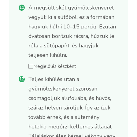
A megsült skót gyümölcskenyeret
vegyük ki a sütőből, és a formában
hagyjuk hűlni 10–15 percig. Ezután
óvatosan borítsuk rácsra, húzzuk le
róla a sütőpapírt, és hagyjuk
teljesen kihűlni.
Megjelölés készként
Teljes kihűlés után a
gyümölcskenyeret szorosan
csomagoljuk alufóliába, és hűvös,
száraz helyen tároljuk. Így az ízek
tovább érnek, és a sütemény
hetekig megőrzi kellemes állagát.
Tálaláskor éles késsel vékony vagy