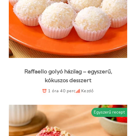
Raffaello golyó házilag – egyszerű,
kókuszos desszert
1 óra 40 perc
Kezdő
Egyszerű recept