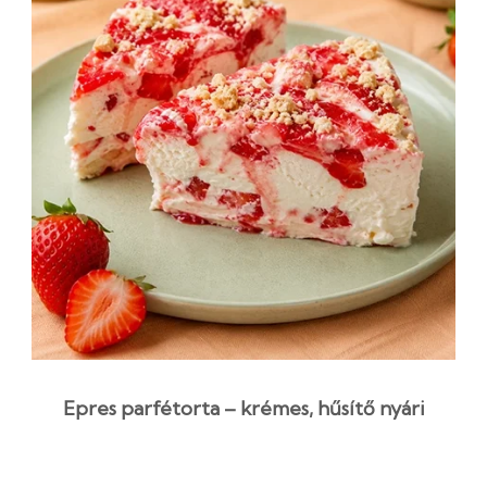
Epres parfétorta – krémes, hűsítő nyári
desszert eperszósszal
8 óra 50 perc
Kezdő