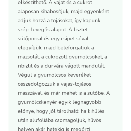
elkészíthető. A vajat és a cukrot
alaposan kihabosítjuk, majd egyenként
adjuk hozzá a tojásokat, így kapunk
szép, levegős alapot. A lisztet
sütőporral és egy csipet sóval
elegyítjük, majd beleforgatjuk a
mazsolát, a cukrozott gyümölcsöket, a
ribizlit és a durvára vágott mandulát.
Végül a gyümölcsös keveréket
összedolgozzuk a vajas-tojásos
masszával, és már mehet is a sütőbe. A
gyümölcskenyér egyik legnagyobb
előnye, hogy jól tárolható: ha kihűlés
után alufóliába csomagoljuk, hűvös
helyen akár hetekig is megőrzi