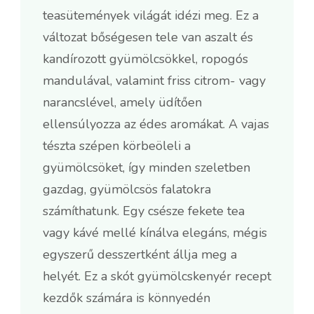
teasütemények világát idézi meg. Ez a
változat bőségesen tele van aszalt és
kandírozott gyümölcsökkel, ropogós
mandulával, valamint friss citrom- vagy
narancslével, amely üdítően
ellensúlyozza az édes aromákat. A vajas
tészta szépen körbeöleli a
gyümölcsöket, így minden szeletben
gazdag, gyümölcsös falatokra
számíthatunk. Egy csésze fekete tea
vagy kávé mellé kínálva elegáns, mégis
egyszerű desszertként állja meg a
helyét. Ez a skót gyümölcskenyér recept
kezdők számára is könnyedén