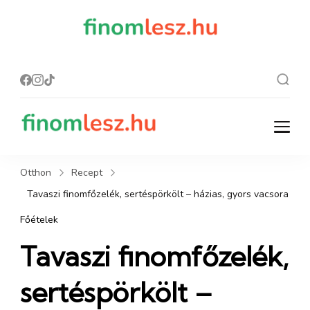
finomles
Recept, ami
finom lesz.
z.hu
finomlesz.hu
Recept, ami finom lesz.
Otthon
Recept
Tavaszi finomfőzelék, sertéspörkölt – házias, gyors vacsora
Főételek
Tavaszi finomfőzelék,
sertéspörkölt –