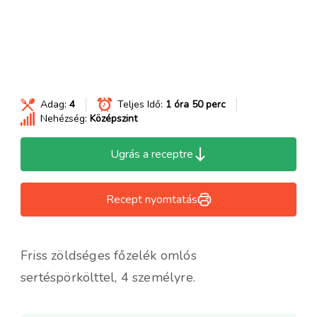
Adag:
4
Teljes Idő:
1 óra 50 perc
Nehézség:
Középszint
Ugrás a receptre
Recept nyomtatás
Friss zöldséges főzelék omlós
sertéspörkölttel, 4 személyre.