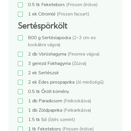
0.5
tk
Feketebors
(Frissen őrölve)
1
ek
Citromlé
(Frissen facsart)
Sertéspörkölt
800
g
Sertéslapocka
(2–3 cm-es
kockákra vágva)
2
db
Vöröshagyma
(Finomra vágva)
3
gerezd
Fokhagyma
(Zúzva)
2
ek
Sertészsír
2
ek
Édes pirospaprika
(Jó minőségű)
0.5
tk
Őrölt kömény
1
db
Paradicsom
(Felkockázva)
1
db
Zöldpaprika
(Felkarikázva)
1.5
tk
Só
(Ízlés szerint)
1
tk
Feketebors
(Frissen őrölve)