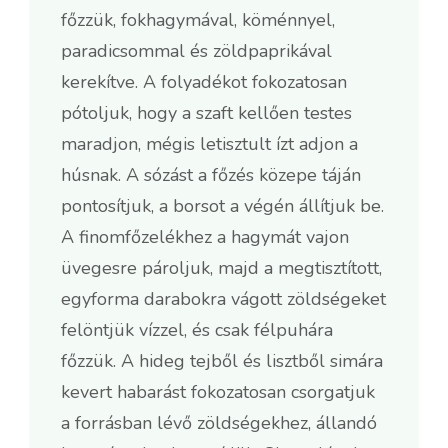
főzzük, fokhagymával, köménnyel,
paradicsommal és zöldpaprikával
kerekítve. A folyadékot fokozatosan
pótoljuk, hogy a szaft kellően testes
maradjon, mégis letisztult ízt adjon a
húsnak. A sózást a főzés közepe táján
pontosítjuk, a borsot a végén állítjuk be.
A finomfőzelékhez a hagymát vajon
üvegesre pároljuk, majd a megtisztított,
egyforma darabokra vágott zöldségeket
felöntjük vízzel, és csak félpuhára
főzzük. A hideg tejből és lisztből simára
kevert habarást fokozatosan csorgatjuk
a forrásban lévő zöldségekhez, állandó