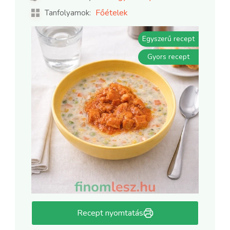
Főételek
Tanfolyamok:
Egyszerű recept
Gyors recept
Recept nyomtatás