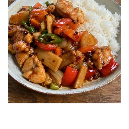
Szecsuáni csirke pároltrizzsel
40 perc
Kezdő