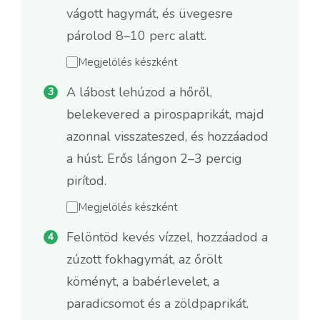
vágott hagymát, és üvegesre
párolod 8–10 perc alatt.
Megjelölés készként
A lábost lehúzod a hőről,
belekevered a pirospaprikát, majd
azonnal visszateszed, és hozzáadod
a húst. Erős lángon 2–3 percig
pirítod.
Megjelölés készként
Felöntöd kevés vízzel, hozzáadod a
zúzott fokhagymát, az őrölt
köményt, a babérlevelet, a
paradicsomot és a zöldpaprikát.