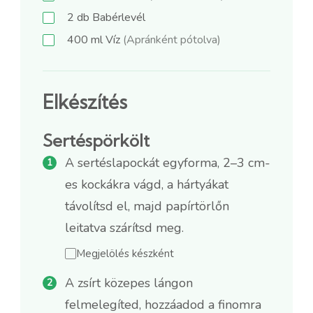
2
db
Babérlevél
400
ml
Víz
(Apránként pótolva)
Elkészítés
Sertéspörkölt
A sertéslapockát egyforma, 2–3 cm-
es kockákra vágd, a hártyákat
távolítsd el, majd papírtörlőn
leitatva szárítsd meg.
Megjelölés készként
A zsírt közepes lángon
felmelegíted, hozzáadod a finomra