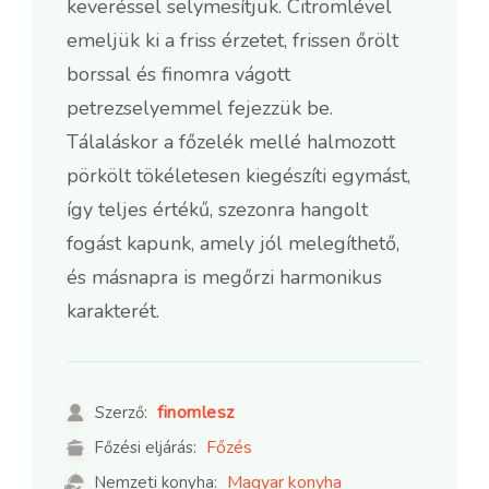
keveréssel selymesítjük. Citromlével
emeljük ki a friss érzetet, frissen őrölt
borssal és finomra vágott
petrezselyemmel fejezzük be.
Tálaláskor a főzelék mellé halmozott
pörkölt tökéletesen kiegészíti egymást,
így teljes értékű, szezonra hangolt
fogást kapunk, amely jól melegíthető,
és másnapra is megőrzi harmonikus
karakterét.
finomlesz
Szerző:
Főzés
Főzési eljárás:
Magyar konyha
Nemzeti konyha: