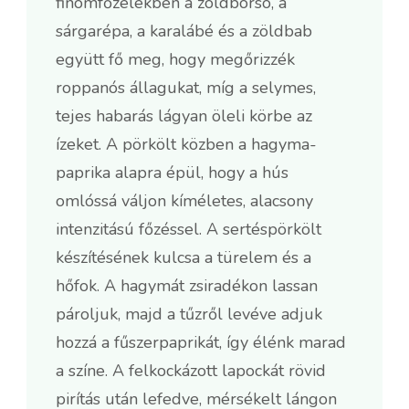
finomfőzelékben a zöldborsó, a
sárgarépa, a karalábé és a zöldbab
együtt fő meg, hogy megőrizzék
roppanós állagukat, míg a selymes,
tejes habarás lágyan öleli körbe az
ízeket. A pörkölt közben a hagyma-
paprika alapra épül, hogy a hús
omlóssá váljon kíméletes, alacsony
intenzitású főzéssel. A sertéspörkölt
készítésének kulcsa a türelem és a
hőfok. A hagymát zsiradékon lassan
pároljuk, majd a tűzről levéve adjuk
hozzá a fűszerpaprikát, így élénk marad
a színe. A felkockázott lapockát rövid
pirítás után lefedve, mérsékelt lángon