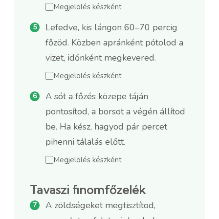
Megjelölés készként
Lefedve, kis lángon 60–70 percig
főzöd. Közben apránként pótolod a
vizet, időnként megkevered.
Megjelölés készként
A sót a főzés közepe táján
pontosítod, a borsot a végén állítod
be. Ha kész, hagyod pár percet
pihenni tálalás előtt.
Megjelölés készként
Tavaszi finomfőzelék
A zöldségeket megtisztítod,