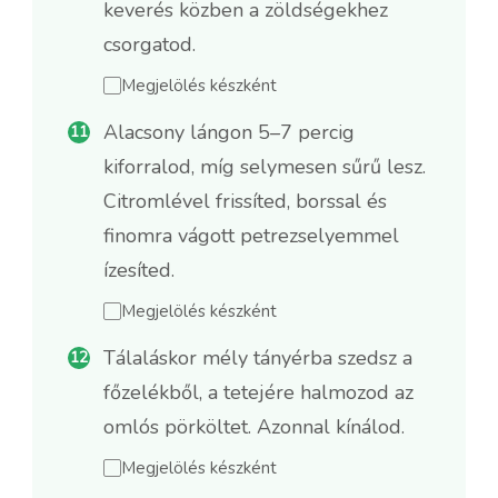
keverés közben a zöldségekhez
csorgatod.
Megjelölés készként
Alacsony lángon 5–7 percig
kiforralod, míg selymesen sűrű lesz.
Citromlével frissíted, borssal és
finomra vágott petrezselyemmel
ízesíted.
Megjelölés készként
Tálaláskor mély tányérba szedsz a
főzelékből, a tetejére halmozod az
omlós pörköltet. Azonnal kínálod.
Megjelölés készként