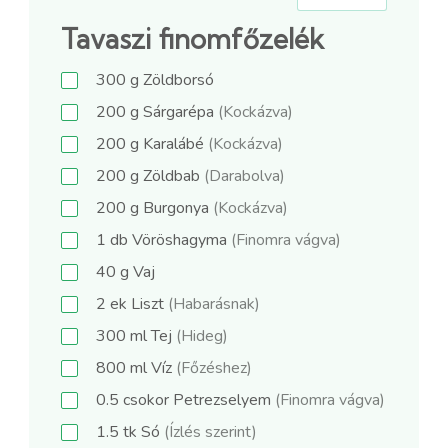
Tavaszi finomfőzelék
300
g
Zöldborsó
200
g
Sárgarépa
(Kockázva)
200
g
Karalábé
(Kockázva)
200
g
Zöldbab
(Darabolva)
200
g
Burgonya
(Kockázva)
1
db
Vöröshagyma
(Finomra vágva)
40
g
Vaj
2
ek
Liszt
(Habarásnak)
300
ml
Tej
(Hideg)
800
ml
Víz
(Főzéshez)
0.5
csokor
Petrezselyem
(Finomra vágva)
1.5
tk
Só
(Ízlés szerint)