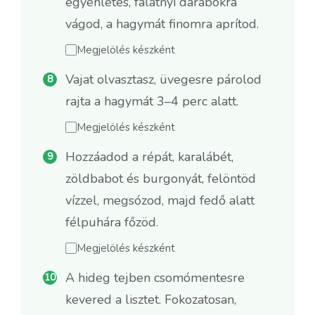
egyenletes, falatnyi darabokra
vágod, a hagymát finomra aprítod.
Megjelölés készként
Vajat olvasztasz, üvegesre párolod
rajta a hagymát 3–4 perc alatt.
Megjelölés készként
Hozzáadod a répát, karalábét,
zöldbabot és burgonyát, felöntöd
vízzel, megsózod, majd fedő alatt
félpuhára főzöd.
Megjelölés készként
A hideg tejben csomómentesre
kevered a lisztet. Fokozatosan,