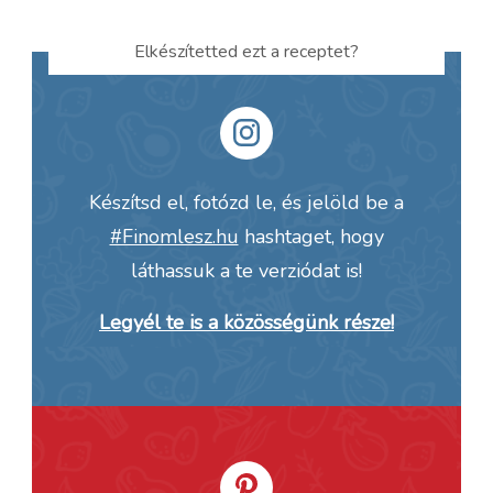
Elkészítetted ezt a receptet?
Készítsd el, fotózd le, és jelöld be a
#Finomlesz.hu
hashtaget, hogy
láthassuk a te verziódat is!
Legyél te is a közösségünk része!