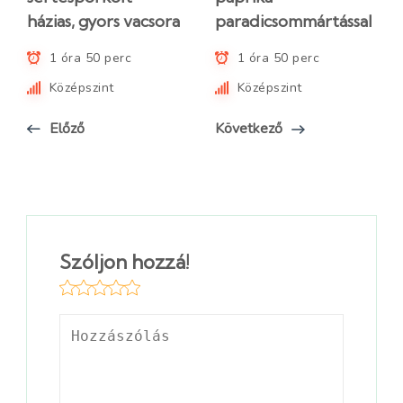
házias, gyors vacsora
paradicsommártással
1 óra 50 perc
1 óra 50 perc
Középszint
Középszint
Előző
Következő
Szóljon hozzá!