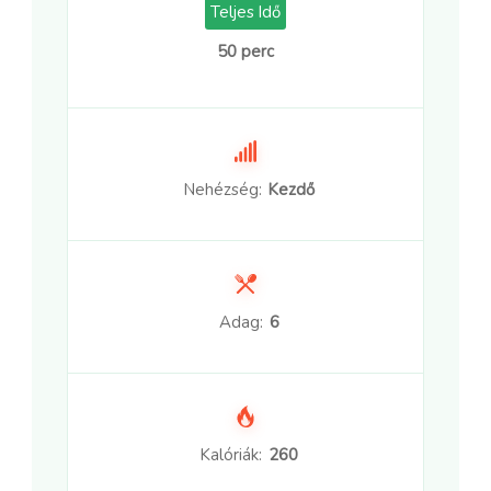
Teljes Idő
50 perc
Nehézség:
Kezdő
Adag:
6
Kalóriák:
260