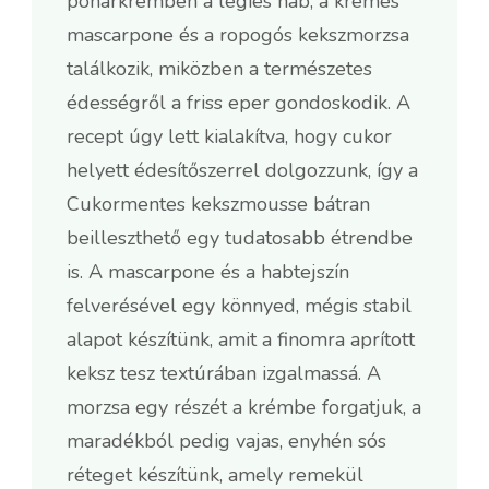
pohárkrémben a légies hab, a krémes
mascarpone és a ropogós kekszmorzsa
találkozik, miközben a természetes
édességről a friss eper gondoskodik. A
recept úgy lett kialakítva, hogy cukor
helyett édesítőszerrel dolgozzunk, így a
Cukormentes kekszmousse bátran
beilleszthető egy tudatosabb étrendbe
is. A mascarpone és a habtejszín
felverésével egy könnyed, mégis stabil
alapot készítünk, amit a finomra aprított
keksz tesz textúrában izgalmassá. A
morzsa egy részét a krémbe forgatjuk, a
maradékból pedig vajas, enyhén sós
réteget készítünk, amely remekül