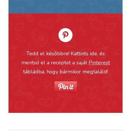
Tedd el későbbre! Kattints ide, és
mentsd el a receptet a saját
Pinterest
tábládba, hogy bármikor megtaláld!