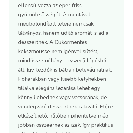
ellensúlyozza az eper friss
gyümölcsösségét. A mentával
megbolondított teteje nemcsak
látványos, hanem üdítő aromát is ad a
desszertnek. A Cukormentes
kekszmousse nem igényel sütést,
mindössze néhány egyszerű lépésből
áll, így kezdők is bátran belevághatnak.
Poharakban vagy kisebb kelyhekben
tálalva elegáns lezárása lehet egy
könnyű ebédnek vagy vacsorának, de
vendégváró desszertnek is kiváló. Előre
elkészíthető, hűtőben pihentetve még
jobban összeérnek az ízek, így praktikus