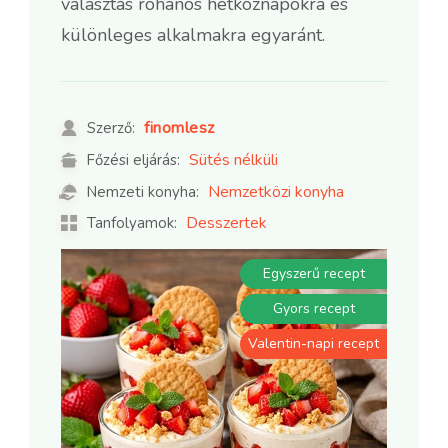
választás rohanós hétköznapokra és
különleges alkalmakra egyaránt.
finomlesz
Szerző:
Sütés nélküli
Főzési eljárás:
Nemzetközi konyha
Nemzeti konyha:
Desszertek
Tanfolyamok:
Egyszerű recept
Gyors recept
Valentin-napi recept