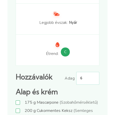
Legjobb évszak:
Nyár
C
Étrend:
Hozzávalók
Adag
Alap és krém
175
g
Mascarpone
(Szobahőmérsékletű)
200
g
Cukormentes Keksz
(Semleges