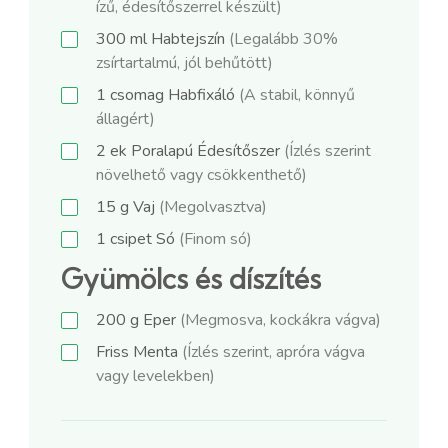
ízű, édesítőszerrel készült)
300
ml
Habtejszín
(Legalább 30%
zsírtartalmú, jól behűtött)
1
csomag
Habfixáló
(A stabil, könnyű
állagért)
2
ek
Poralapú Édesítőszer
(Ízlés szerint
növelhető vagy csökkenthető)
15
g
Vaj
(Megolvasztva)
1
csipet
Só
(Finom só)
Gyümölcs és díszítés
200
g
Eper
(Megmosva, kockákra vágva)
Friss Menta
(Ízlés szerint, apróra vágva
vagy levelekben)