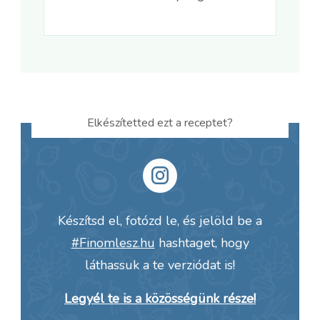
Elkészítetted ezt a receptet?
Készítsd el, fotózd le, és jelöld be a
#Finomlesz.hu
hashtaget, hogy
láthassuk a te verziódat is!
Legyél te is a közösségünk része!