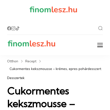
finomles
Recept, ami
finom lesz.
z.hu
finomlesz.hu
Recept, ami finom lesz.
Otthon
Recept
Cukormentes kekszmousse – krémes, epres pohárdesszert
Desszertek
Cukormentes
kekszmousse –