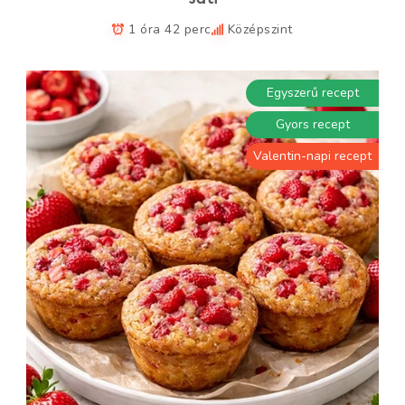
1 óra 42 perc
Középszint
Egyszerű recept
Gyors recept
Valentin-napi recept