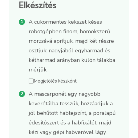
Elkészítés
A cukormentes kekszet késes
robotgépben finom, homokszerű
morzsává aprítjuk, majd két részre
osztjuk: nagyjából egyharmad és
kétharmad arányban külön tálakba
mérjük.
Megjelölés készként
A mascarponét egy nagyobb
keverőtálba tesszük, hozzáadjuk a
jól behűtött habtejszínt, a poralapú
édesítőszert és a habfixálót, majd
kézi vagy gépi habverővel lágy,