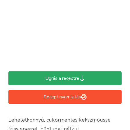
Ugrás a receptre
Recept nyomtatás
Leheletkönnyű, cukormentes kekszmousse
friss eperrel, bűntudat nélkül.