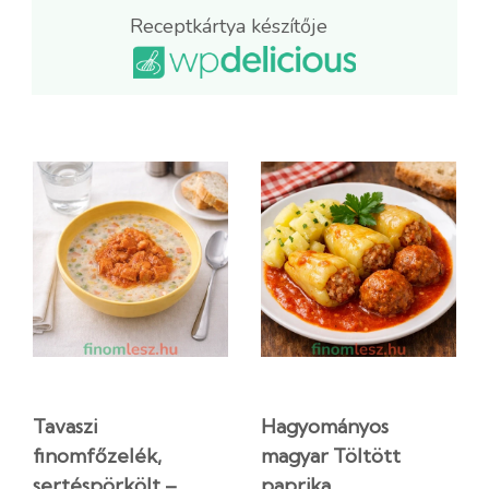
Receptkártya készítője
Tavaszi
Hagyományos
finomfőzelék,
magyar Töltött
sertéspörkölt –
paprika