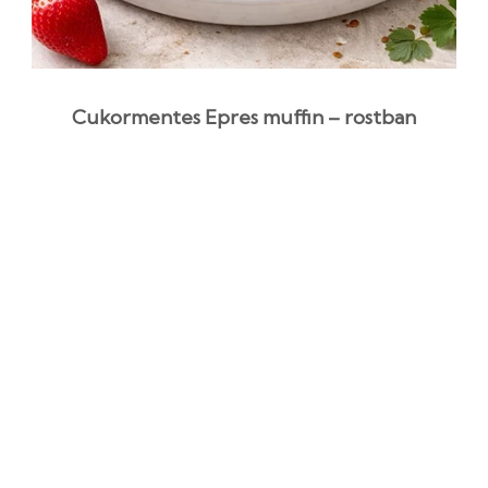
Cukormentes Epres muffin – rostban
gazdag, lágy desszert
1 óra 10 perc
Kezdő
Egyszerű recept
Gyors recept
Valentin-napi recept