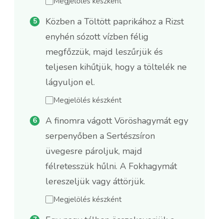
Megjelölés készként
Közben a Töltött paprikához a Rizst
enyhén sózott vízben félig
megfőzzük, majd leszűrjük és
teljesen kihűtjük, hogy a töltelék ne
lágyuljon el.
Megjelölés készként
A finomra vágott Vöröshagymát egy
serpenyőben a Sertészsíron
üvegesre pároljuk, majd
félretesszük hűlni. A Fokhagymát
lereszeljük vagy áttörjük.
Megjelölés készként