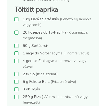
Töltött paprika
1
kg
Darált Sertéshús
(Lehetőleg lapocka
vagy comb)
20
közepes db
Tv-Paprika
(Kicsumázva,
megmosva)
50
g
Sertészsír
1
nagy db
Vöröshagyma
(Finomra vágva)
4
gerezd
Fokhagyma
(Lereszelve vagy
zúzva)
2
tk
Só
(Ízlés szerint)
5
g
Fekete Bors
(Frissen őrölve)
3
db
Tojás
250
g
Rizs
("A" rizs, hosszúszemű vagy
fényezett)