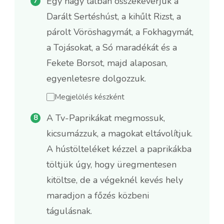
Egy nagy tálban összekeverjük a
Darált Sertéshúst, a kihűlt Rizst, a
párolt Vöröshagymát, a Fokhagymát,
a Tojásokat, a Só maradékát és a
Fekete Borsot, majd alaposan,
egyenletesre dolgozzuk.
Megjelölés készként
A Tv-Paprikákat megmossuk,
kicsumázzuk, a magokat eltávolítjuk.
A hústölteléket kézzel a paprikákba
töltjük úgy, hogy üregmentesen
kitöltse, de a végeknél kevés hely
maradjon a főzés közbeni
tágulásnak.