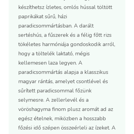
készíthetsz ízletes, omlós hússal töltött
paprikákat sűrű, házi
paradicsommártásban. A darált
sertéshús, a fűszerek és a félig főtt rizs
tökéletes harmóniája gondoskodik arról,
hogy a töltelék laktató, mégis
kellemesen laza legyen. A
paradicsommártás alapja a klasszikus
magyar rántás, amelyet csontlével és
sűrített paradicsommal főzünk
selymesre. A zellerlevél és a
vöröshagyma finom plusz aromát ad az
egész ételnek, miközben a hosszabb
főzési idő szépen összeérleli az ízeket. A