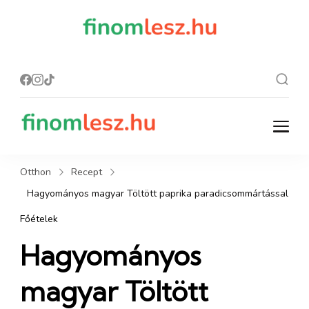
finomles
Recept, ami
finom lesz.
z.hu
finomlesz.hu
Recept, ami finom lesz.
Otthon
Recept
Hagyományos magyar Töltött paprika paradicsommártással
Főételek
Hagyományos
magyar Töltött