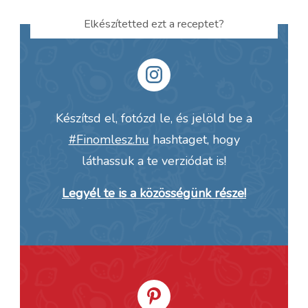
Elkészítetted ezt a receptet?
Készítsd el, fotózd le, és jelöld be a
#Finomlesz.hu
hashtaget, hogy
láthassuk a te verziódat is!
Legyél te is a közösségünk része!