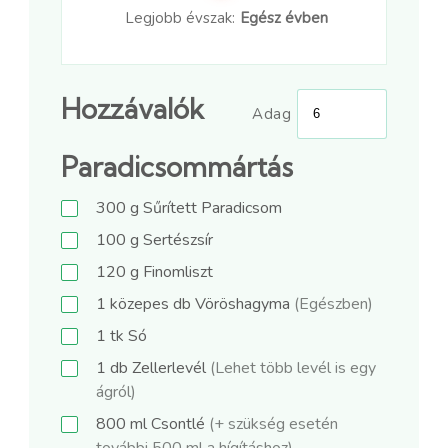
Legjobb évszak:
Egész évben
Hozzávalók
Adag
Paradicsommártás
300
g
Sűrített Paradicsom
100
g
Sertészsír
120
g
Finomliszt
1
közepes db
Vöröshagyma
(Egészben)
1
tk
Só
1
db
Zellerlevél
(Lehet több levél is egy
ágról)
800
ml
Csontlé
(+ szükség esetén
további 500 ml a hígításhoz)