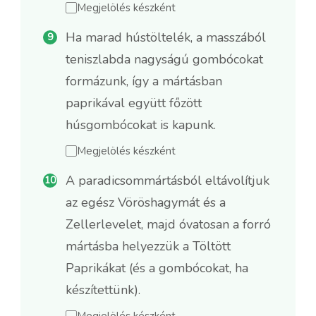
Megjelölés készként
Ha marad hústöltelék, a masszából
teniszlabda nagyságú gombócokat
formázunk, így a mártásban
paprikával együtt főzött
húsgombócokat is kapunk.
Megjelölés készként
A paradicsommártásból eltávolítjuk
az egész Vöröshagymát és a
Zellerlevelet, majd óvatosan a forró
mártásba helyezzük a Töltött
Paprikákat (és a gombócokat, ha
készítettünk).
Megjelölés készként