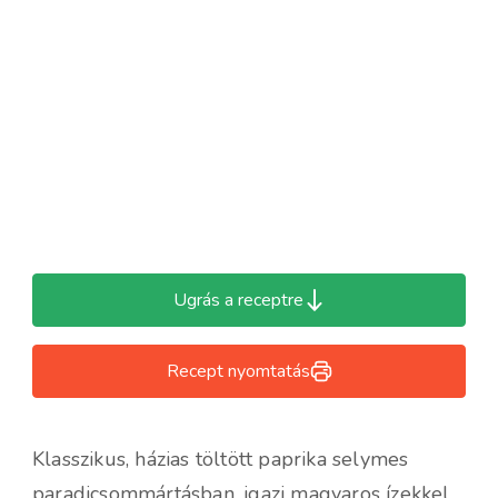
Ugrás a receptre
Recept nyomtatás
Klasszikus, házias töltött paprika selymes
paradicsommártásban, igazi magyaros ízekkel.