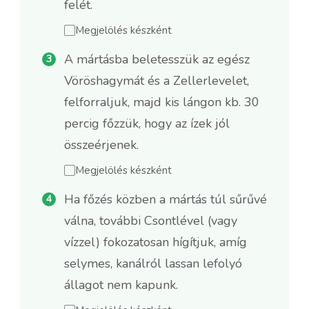
felét.
Megjelölés készként
A mártásba beletesszük az egész
Vöröshagymát és a Zellerlevelet,
felforraljuk, majd kis lángon kb. 30
percig főzzük, hogy az ízek jól
összeérjenek.
Megjelölés készként
Ha főzés közben a mártás túl sűrűvé
válna, további Csontlével (vagy
vízzel) fokozatosan hígítjuk, amíg
selymes, kanálról lassan lefolyó
állagot nem kapunk.