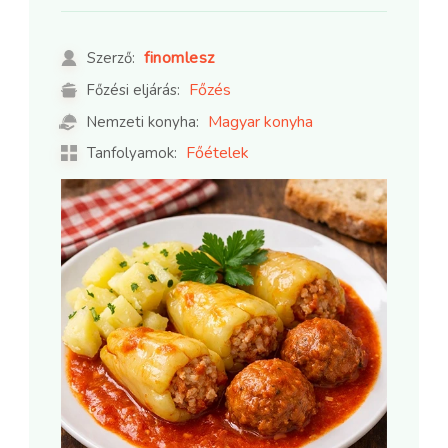
finomlesz
Szerző:
Főzés
Főzési eljárás:
Magyar konyha
Nemzeti konyha:
Főételek
Tanfolyamok: