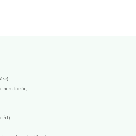
jére)
e nem forrón)
gért)