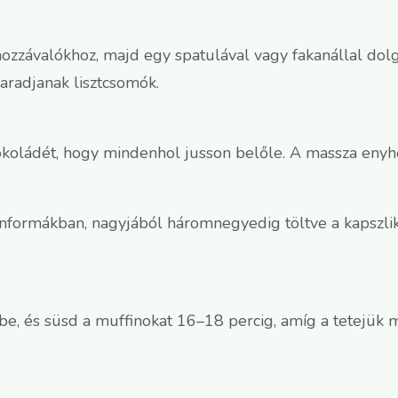
hozzávalókhoz, majd egy spatulával vagy fakanállal dol
aradjanak lisztcsomók.
sokoládét, hogy mindenhol jusson belőle. A massza enyh
informákban, nagyjából háromnegyedig töltve a kapszlika
őbe, és süsd a muffinokat 16–18 percig, amíg a tetejük