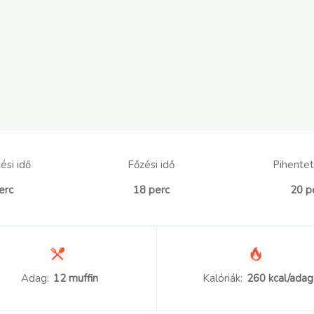
ési idő
Főzési idő
Pihentet
erc
18 perc
20 p
Adag:
12 muffin
Kalóriák:
260 kcal/adag