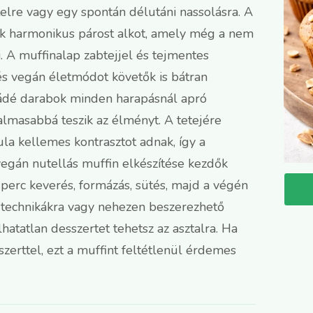
telre vagy egy spontán délutáni nassolásra. A
ék harmonikus párost alkot, amely még a nem
A muffinalap zabtejjel és tejmentes
és vegán életmódot követők is bátran
oládé darabok minden harapásnál apró
lmasabbá teszik az élményt. A tetejére
la kellemes kontrasztot adnak, így a
 vegán nutellás muffin elkészítése kezdők
 perc keverés, formázás, sütés, majd a végén
t technikákra vagy nehezen beszerezhető
hatatlan desszertet tehetsz az asztalra. Ha
szerttel, ezt a muffint feltétlenül érdemes