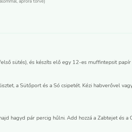
lommal, apróra törve)
első sütés), és készíts elő egy 12-es muffintepsit papír
sztet, a Sütőport és a Só csipetét. Kézi habverővel vag
jd hagyd pár percig hűlni. Add hozzá a Zabtejet és a C