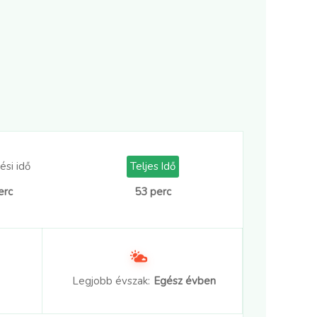
ési idő
Teljes Idő
erc
53 perc
Legjobb évszak:
Egész évben