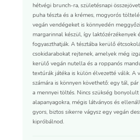
hétvégi brunch-ra, születésnapi összejöve
puha tészta és a krémes, mogyorós töltel
vegán vendégeket is könnyedén meggyőzi. 
margarinnal készül, így laktózérzékenyek 
fogyaszthatják. A tésztába kerülő étcsok
csokidarabokat rejtenek, amelyek még izga
kerülő vegán nutella és a roppanós mandu
textúrák játéka is külön élvezetté válik. A
számára is könnyen követhető: egy tál, pár
a mennyei töltés. Nincs szükség bonyolul
alapanyagokra, mégis látványos és ellenáll
gyors, biztos sikerre vágysz egy vegán des
kipróbálnod.