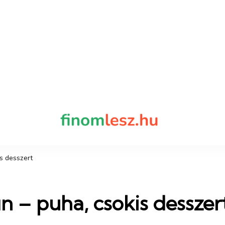
finomles
Recept, ami fi
s desszert
n – puha, csokis desszer