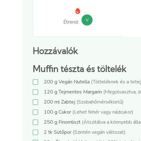
V
Étrend:
Hozzávalók
Muffin tészta és töltelék
200
g
Vegán Nutella
(Tölteléknek és a tete
120
g
Tejmentes Margarin
(Megolvasztva, d
200
ml
Zabtej
(Szobahőmérsékletű)
100
g
Cukor
(Lehet fehér vagy nádcukor)
250
g
Finomliszt
(Átszitálva a könnyebb álla
2
tk
Sütőpor
(Szintén vegán változat)