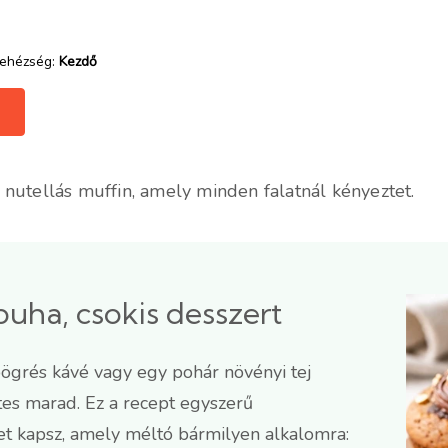
ehézség:
Kezdő
nutellás muffin, amely minden falatnál kényeztet.
puha, csokis desszert
bögrés kávé vagy egy pohár növényi tej
tes marad. Ez a recept egyszerű
et kapsz, amely méltó bármilyen alkalomra: