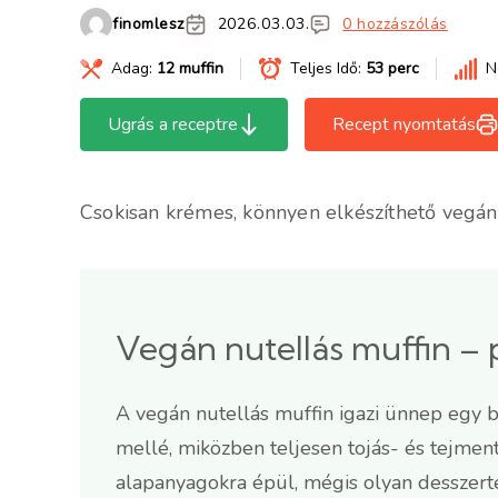
finomlesz
2026.03.03.
0 hozzászólás
Adag:
12 muffin
Teljes Idő:
53 perc
N
Ugrás a receptre
Recept nyomtatás
Csokisan krémes, könnyen elkészíthető vegán 
Vegán nutellás muffin – 
A vegán nutellás muffin igazi ünnep egy 
mellé, miközben teljesen tojás- és tejmen
alapanyagokra épül, mégis olyan desszert