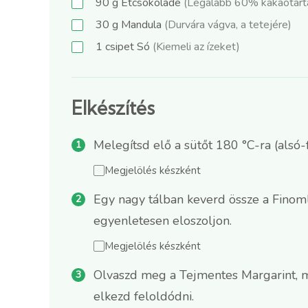
90
g
Étcsokoládé
(Legalább 60% kakaótarta
30
g
Mandula
(Durvára vágva, a tetejére)
1
csipet
Só
(Kiemeli az ízeket)
Elkészítés
Melegítsd elő a sütőt 180 °C-ra (alsó-f
Megjelölés készként
Egy nagy tálban keverd össze a Finomli
egyenletesen eloszoljon.
Megjelölés készként
Olvaszd meg a Tejmentes Margarint, ma
elkezd feloldódni.