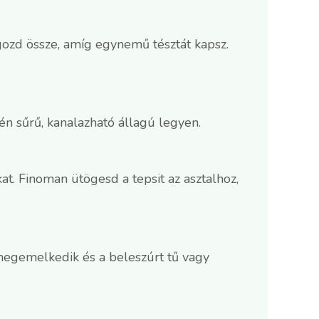
gozd össze, amíg egynemű tésztát kapsz.
én sűrű, kanalazható állagú legyen.
t. Finoman ütögesd a tepsit az asztalhoz,
 megemelkedik és a beleszúrt tű vagy