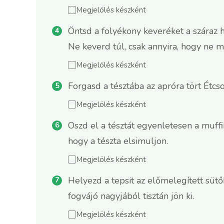
Megjelölés készként
Öntsd a folyékony keveréket a száraz 
Ne keverd túl, csak annyira, hogy ne m
Megjelölés készként
Forgasd a tésztába az apróra tört Étc
Megjelölés készként
Oszd el a tésztát egyenletesen a muff
hogy a tészta elsimuljon.
Megjelölés készként
Helyezd a tepsit az előmelegített süt
fogvájó nagyjából tisztán jön ki.
Megjelölés készként