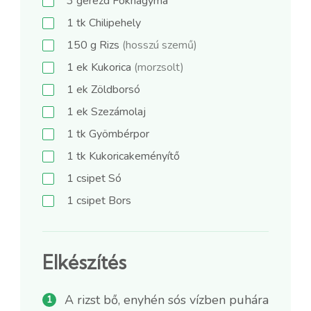
3
gerezd
Fokhagyma
1
tk
Chilipehely
150
g
Rizs
(hosszú szemű)
1
ek
Kukorica
(morzsolt)
1
ek
Zöldborsó
1
ek
Szezámolaj
1
tk
Gyömbérpor
1
tk
Kukoricakeményítő
1
csipet
Só
1
csipet
Bors
Elkészítés
A rizst bő, enyhén sós vízben puhára