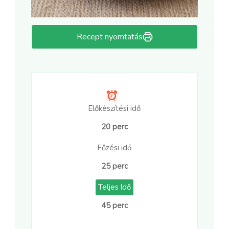
Recept nyomtatás
Előkészítési idő
20 perc
Főzési idő
25 perc
Teljes Idő
45 perc