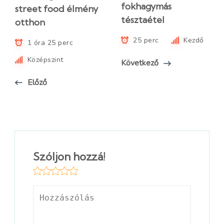
fokhagymás
street food élmény
tésztaétel
otthon
25 perc
Kezdő
1 óra 25 perc
Középszint
Következő
Előző
Szóljon hozzá!