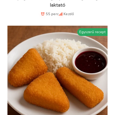
laktató
55 perc
Kezdő
Egyszerű recept