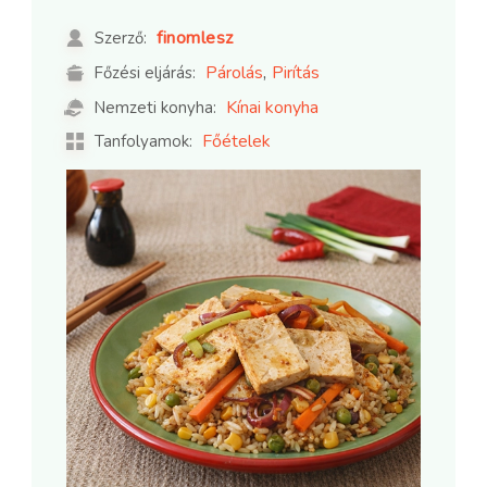
finomlesz
Szerző:
,
Párolás
Pirítás
Főzési eljárás:
Kínai konyha
Nemzeti konyha:
Főételek
Tanfolyamok: