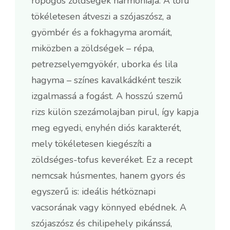
ropogós zöldségek harmóniája. A tofu
tökéletesen átveszi a szójaszósz, a
gyömbér és a fokhagyma aromáit,
miközben a zöldségek – répa,
petrezselyemgyökér, uborka és lila
hagyma – színes kavalkádként teszik
izgalmassá a fogást. A hosszú szemű
rizs külön szezámolajban pirul, így kapja
meg egyedi, enyhén diós karakterét,
mely tökéletesen kiegészíti a
zöldséges-tofus keveréket. Ez a recept
nemcsak húsmentes, hanem gyors és
egyszerű is: ideális hétköznapi
vacsorának vagy könnyed ebédnek. A
szójaszósz és chilipehely pikánssá,