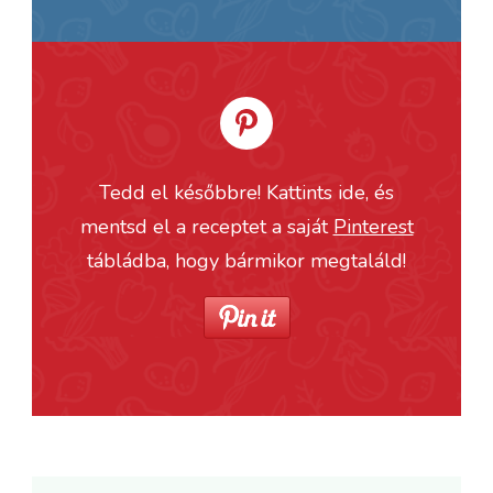
Tedd el későbbre! Kattints ide, és
mentsd el a receptet a saját
Pinterest
tábládba, hogy bármikor megtaláld!