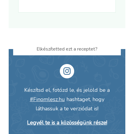
Elkészítetted ezt a receptet?
Készítsd el, fotózd le, és jelöld be a
#Finomlesz.hu
hashtaget, hogy
láthassuk a te verziódat is!
Legyél te is a közösségünk része!