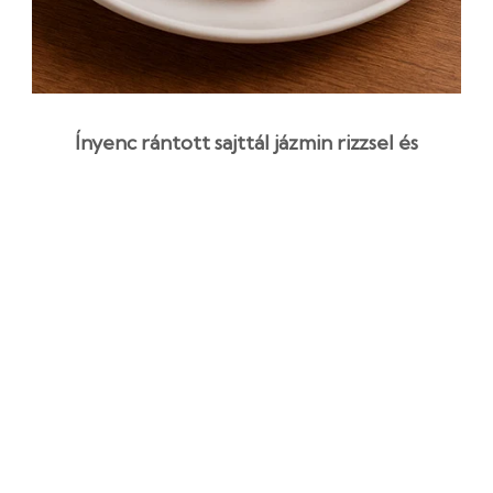
Ínyenc rántott sajttál jázmin rizzsel és
áfonyaöntettel
1 óra
Középszint