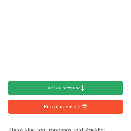
Ugrás a receptre
Recept nyomtatás
Illatos kínai tofu roppanós zöldségekkel,