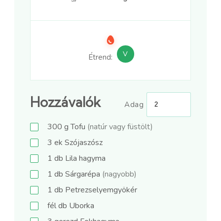
V
Étrend:
Hozzávalók
Adag
300
g
Tofu
(natúr vagy füstölt)
3
ek
Szójaszósz
1
db
Lila hagyma
1
db
Sárgarépa
(nagyobb)
1
db
Petrezselyemgyökér
fél
db
Uborka