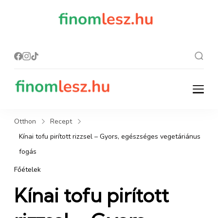
finomles
Recept, ami
finom lesz.
z.hu
finomlesz.hu
Recept, ami finom lesz.
Otthon
Recept
Kínai tofu pirított rizzsel – Gyors, egészséges vegetáriánus
fogás
Főételek
Kínai tofu pirított