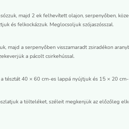
sózzuk, majd 2 ek felhevített olajon, serpenyőben, köze
ztjuk és felkockázzuk. Meglocsoljuk szójaszósszal.
 majd a serpenyőben visszamaradt zsiradékon aranybarn
szekeverjük a pácolt csirkehússal.
 a tésztát 40 × 60 cm-es lappá nyújtjuk és 15 × 20 cm-
szlatjuk a tölteléket, széleit megkenjük az előzőleg elk