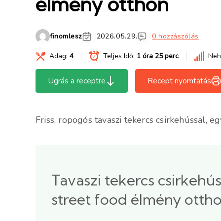
élmény otthon
finomlesz
2026.05.29.
0 hozzászólás
Adag:
4
Teljes Idő:
1 óra 25 perc
Neh
Ugrás a receptre
Recept nyomtatás
Friss, ropogós tavaszi tekercs csirkehússal, e
Tavaszi tekercs csirkehús
street food élmény otth