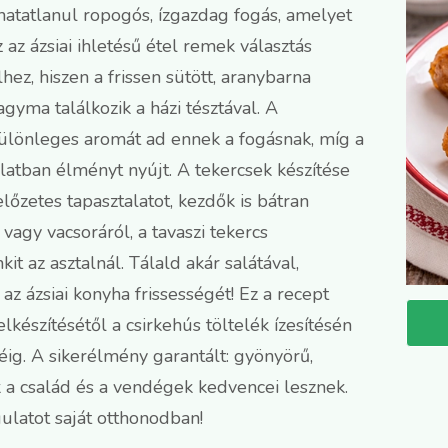
lhatatlanul ropogós, ízgazdag fogás, amelyet
 az ázsiai ihletésű étel remek választás
hez, hiszen a frissen sütött, aranybarna
gyma találkozik a házi tésztával. A
 különleges aromát ad ennek a fogásnak, míg a
latban élményt nyújt. A tekercsek készítése
őzetes tapasztalatot, kezdők is bátran
agy vacsoráról, a tavaszi tekercs
it az asztalnál. Tálald akár salátával,
z ázsiai konyha frissességét! Ez a recept
elkészítésétől a csirkehús töltelék ízesítésén
éig. A sikerélmény garantált: gyönyörű,
k a család és a vendégek kedvencei lesznek.
gulatot saját otthonodban!