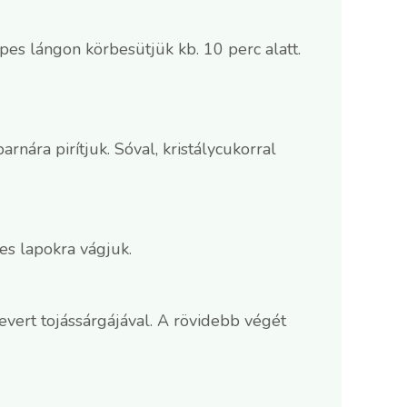
pes lángon körbesütjük kb. 10 perc alatt.
ára pirítjuk. Sóval, kristálycukorral
es lapokra vágjuk.
evert tojássárgájával. A rövidebb végét