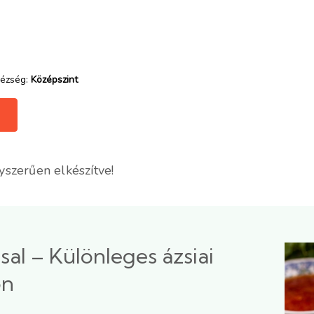
ézség:
Középszint
gyszerűen elkészítve!
sal – Különleges ázsiai
on