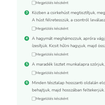
Megjelölés készként
Közben a csirkehúst megtisztítjuk, meg
A húst félretesszük, a csontról leválas
Megjelölés készként
A hagymát meghámozzuk, apróra vágjuk,
ízesítjük. Kicsit hűlni hagyjuk, majd ös
Megjelölés készként
A maradék lisztet munkalapra szórjuk,
Megjelölés készként
Minden tésztalap hosszanti oldalán elo
behajtjuk, majd hosszában feltekerjük.
Megjelölés készként