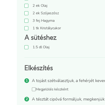
2
ek
Olaj
2
ek
Szójaszósz
3
fej
Hagyma
1
tk
Kristálycukor
A sütéshez
1.5
dl
Olaj
Elkészítés
A tojást szétválasztjuk, a fehérjét keve
Megjelölés készként
A tésztát cipóvá formáljuk, megkenjük 1