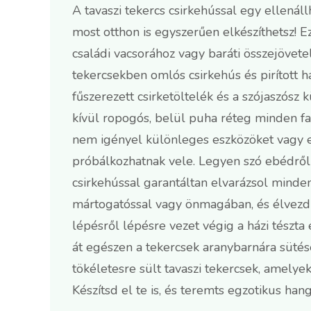
A tavaszi tekercs csirkehússal egy ellenál
most otthon is egyszerűen elkészíthetsz! Ez
családi vacsorához vagy baráti összejövetel
tekercsekben omlós csirkehús és pirított ha
fűszerezett csirketöltelék és a szójaszósz
kívül ropogós, belül puha réteg minden fa
nem igényel különleges eszközöket vagy el
próbálkozhatnak vele. Legyen szó ebédről v
csirkehússal garantáltan elvarázsol mindenk
mártogatóssal vagy önmagában, és élvezd a
lépésről lépésre vezet végig a házi tészta 
át egészen a tekercsek aranybarnára sütés
tökéletesre sült tavaszi tekercsek, amelye
Készítsd el te is, és teremts egzotikus han