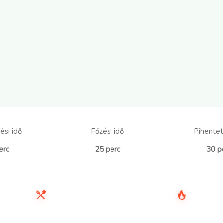
ési idő
Főzési idő
Pihentet
erc
25 perc
30 p