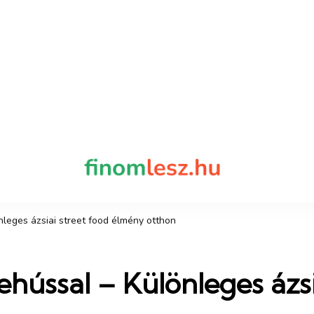
finomles
Recept, ami fi
nleges ázsiai street food élmény otthon
ehússal – Különleges ázsi