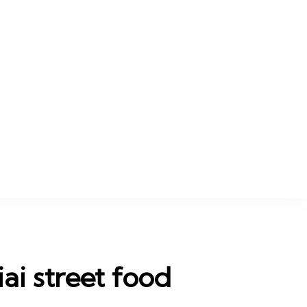
z.hu
nom lesz.
ai street food