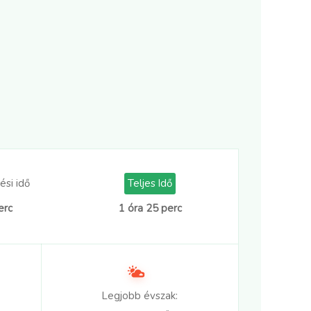
ési idő
Teljes Idő
erc
1 óra 25 perc
Legjobb évszak: