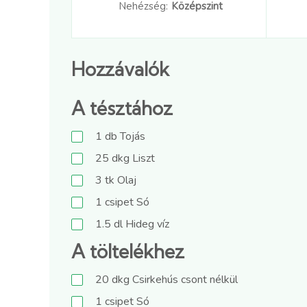
Nehézség:
Középszint
Hozzávalók
A tésztához
1
db
Tojás
25
dkg
Liszt
3
tk
Olaj
1
csipet
Só
1.5
dl
Hideg víz
A töltelékhez
20
dkg
Csirkehús csont nélkül
1
csipet
Só