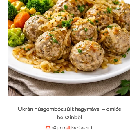
Ukrán húsgombóc sült hagymával – omlós
bélszínből
50 perc
Középszint