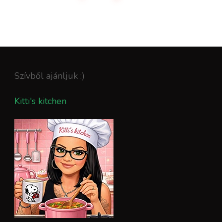
Szívből ajánljuk :)
Kitti's kitchen