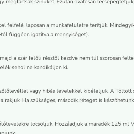
gy megtartsák színüket. Ezután óvatosan lecsepegtetjük
el felfelé, laposan a munkafelületre terítjük. Mindegyi
étől függően igazítva a mennyiséget).
, majd a szár felőli résztől kezdve nem túl szorosan fel
elék sehol ne kandikáljon ki.
őlőlevéllel vagy hibás levelekkel kibéleljük. A Töltött
ba rakjuk. Ha szükséges, második réteget is készíthetünk
 szőlőlevelekre locsoljuk. Hozzáadjuk a maradék 125 ml 
apjunk.