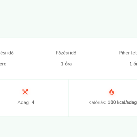
ési idő
Főzési idő
Pihentet
erc
1 óra
1 ó
Adag:
4
Kalóriák:
180 kcal/adag