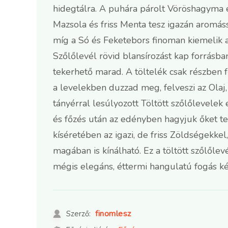
hidegtálra. A puhára párolt Vöröshagyma é
Mazsola és friss Menta tesz igazán aromássá
míg a Só és Feketebors finoman kiemelik a
Szőlőlevél rövid blansírozást kap forrásba
tekerhető marad. A töltelék csak részben fő
a levelekben duzzad meg, felveszi az Olaj,
tányérral lesúlyozott Töltött szőlőlevelek
és főzés után az edényben hagyjuk őket tel
kíséretében az igazi, de friss Zöldségekke
magában is kínálható. Ez a töltött szőlőlev
mégis elegáns, éttermi hangulatú fogás ké
finomlesz
Szerző: