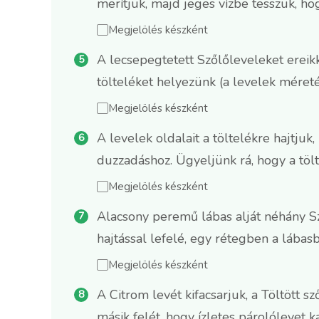
merítjük, majd jeges vízbe tesszük, ho
Megjelölés készként
A lecsepegtetett Szőlőleveleket ereikk
tölteléket helyezünk (a levelek méret
Megjelölés készként
A levelek oldalait a töltelékre hajtjuk
duzzadáshoz. Ügyeljünk rá, hogy a tölt
Megjelölés készként
Alacsony peremű lábas alját néhány Sz
hajtással lefelé, egy rétegben a lábas
Megjelölés készként
A Citrom levét kifacsarjuk, a Töltött
másik felét, hogy ízletes párolólevet k