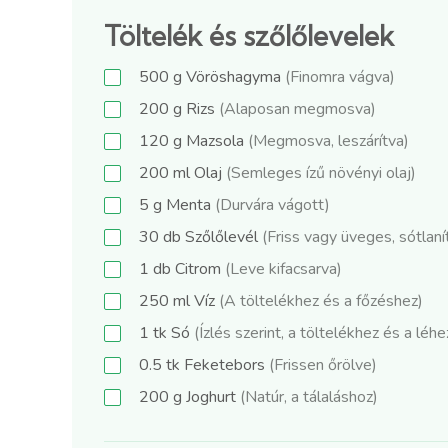
Töltelék és szőlőlevelek
500
g
Vöröshagyma
(Finomra vágva)
200
g
Rizs
(Alaposan megmosva)
120
g
Mazsola
(Megmosva, leszárítva)
200
ml
Olaj
(Semleges ízű növényi olaj)
5
g
Menta
(Durvára vágott)
30
db
Szőlőlevél
(Friss vagy üveges, sótlaní
1
db
Citrom
(Leve kifacsarva)
250
ml
Víz
(A töltelékhez és a főzéshez)
1
tk
Só
(Ízlés szerint, a töltelékhez és a léhe
0.5
tk
Feketebors
(Frissen őrölve)
200
g
Joghurt
(Natúr, a tálaláshoz)