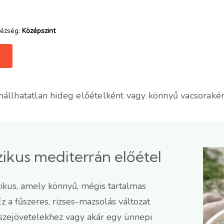
ézség:
Középszint
lenállhatatlan hideg előételként vagy könnyű vacsorakén
szikus mediterrán előétel
szikus, amely könnyű, mégis tartalmas
z a fűszeres, rizses-mazsolás változat
összejövetelekhez vagy akár egy ünnepi