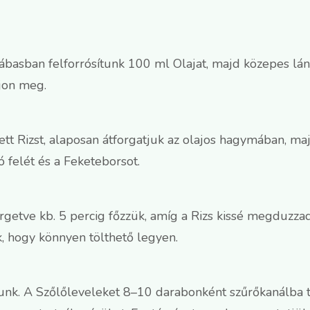
ábasban felforrósítunk 100 ml Olajat, majd közepes lá
jon meg.
t Rizst, alaposan átforgatjuk az olajos hagymában, maj
ó felét és a Feketeborsot.
ergetve kb. 5 percig főzzük, amíg a Rizs kissé megduz
k, hogy könnyen tölthető legyen.
unk. A Szőlőleveleket 8–10 darabonként szűrőkanálba t