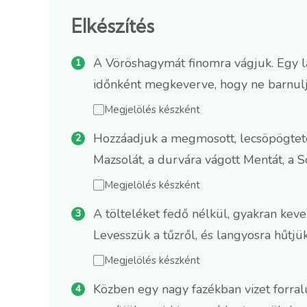
Elkészítés
A Vöröshagymát finomra vágjuk. Egy l
időnként megkeverve, hogy ne barnul
Megjelölés készként
Hozzáadjuk a megmosott, lecsöpögtetet
Mazsolát, a durvára vágott Mentát, a S
Megjelölés készként
A tölteléket fedő nélkül, gyakran kev
Levesszük a tűzről, és langyosra hűtjü
Megjelölés készként
Közben egy nagy fazékban vizet forral