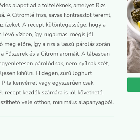
des alapot ad a tölteléknek, amelyet Rizs,
. A Citromlé friss, savas kontrasztot teremt,
z ízeket. A recept különlegessége, hogy a
n lévő vízben, így rugalmas, mégis jól
 meg előre, így a rizs a lassú párolás során
 a Fűszerek és a Citrom aromáit. A lábasban
 egyenletesen párolódnak, nem nyílnak szét,
jesen kihűlni. Hidegen, sűrű Joghurt
l, Pita kenyérrel vagy egyszerűen csak
él recept kezdők számára is jól követhető,
szíthető vele otthon, minimális alapanyagból.