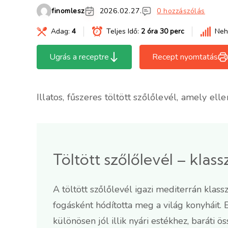
finomlesz
2026.02.27.
0 hozzászólás
Adag:
4
Teljes Idő:
2 óra 30 perc
Neh
Ugrás a receptre
Recept nyomtatás
Illatos, fűszeres töltött szőlőlevél, amely el
Töltött szőlőlevél – klas
A töltött szőlőlevél igazi mediterrán klas
fogásként hódította meg a világ konyháit. E
különösen jól illik nyári estékhez, baráti 