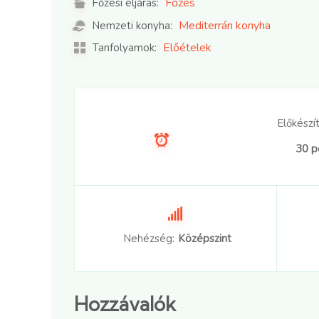
Főzés
Főzési eljárás:
Mediterrán konyha
Nemzeti konyha:
Előételek
Tanfolyamok:
Előkészít
30 p
Nehézség:
Középszint
Hozzávalók