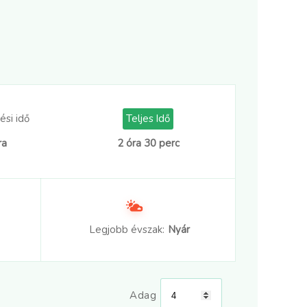
ési idő
Teljes Idő
ra
2 óra 30 perc
Legjobb évszak:
Nyár
Adag